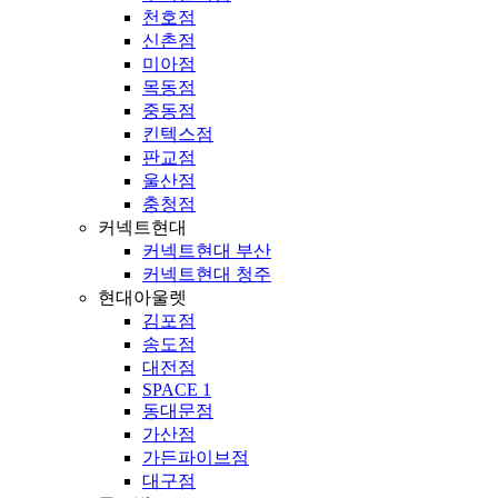
천호점
신촌점
미아점
목동점
중동점
킨텍스점
판교점
울산점
충청점
커넥트현대
커넥트현대 부산
커넥트현대 청주
현대아울렛
김포점
송도점
대전점
SPACE 1
동대문점
가산점
가든파이브점
대구점