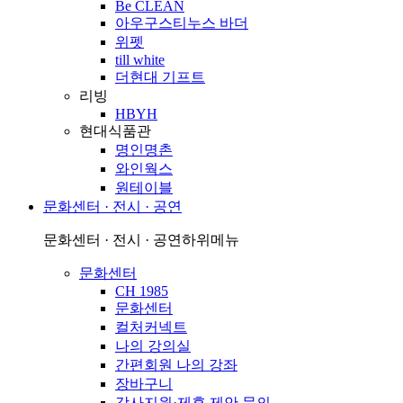
Be CLEAN
아우구스티누스 바더
위펫
till white
더현대 기프트
리빙
HBYH
현대식품관
명인명촌
와인웍스
원테이블
문화센터 · 전시 · 공연
문화센터 · 전시 · 공연
하위메뉴
문화센터
CH 1985
문화센터
컬처커넥트
나의 강의실
간편회원 나의 강좌
장바구니
강사지원·제휴 제안 문의