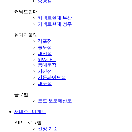
충청점
커넥트현대
커넥트현대 부산
커넥트현대 청주
현대아울렛
김포점
송도점
대전점
SPACE 1
동대문점
가산점
가든파이브점
대구점
글로벌
도쿄 오모테산도
서비스 ∙ 이벤트
VIP 프로그램
선정 기준