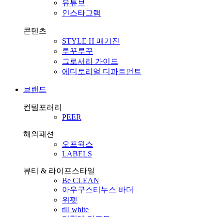
유튜브
인스타그램
콘텐츠
STYLE H 매거진
루꾸루꾸
그로서리 가이드
에디토리얼 디파트먼트
브랜드
컨템포러리
PEER
해외패션
오프웍스
LABELS
뷰티 & 라이프스타일
Be CLEAN
아우구스티누스 바더
위펫
till white