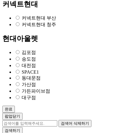
커넥트현대
커넥트현대 부산
커넥트현대 청주
현대아울렛
김포점
송도점
대전점
SPACE1
동대문점
가산점
가든파이브점
대구점
완료
팝업닫기
검색어 삭제하기
검색하기