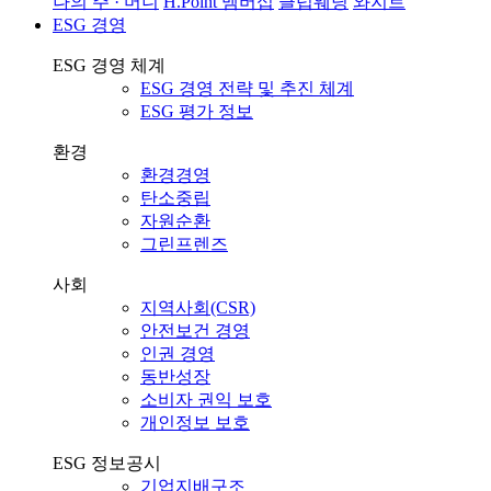
나의 주 · 머니
H.Point 멤버십
클럽웨딩
와지트
ESG 경영
ESG 경영 체계
ESG 경영 전략 및 추진 체계
ESG 평가 정보
환경
환경경영
탄소중립
자원순환
그린프렌즈
사회
지역사회(CSR)
안전보건 경영
인권 경영
동반성장
소비자 권익 보호
개인정보 보호
ESG 정보공시
기업지배구조