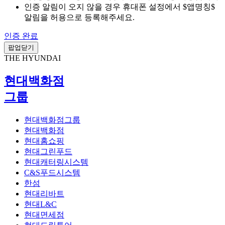
인증 알림이 오지 않을 경우 휴대폰 설정에서 $앱명칭$
알림을 허용으로 등록해주세요.
인증 완료
팝업닫기
THE HYUNDAI
현대백화점
그룹
현대백화점그룹
현대백화점
현대홈쇼핑
현대그린푸드
현대캐터링시스템
C&S푸드시스템
한섬
현대리바트
현대L&C
현대면세점