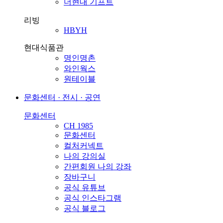
더현대 기프트
리빙
HBYH
현대식품관
명인명촌
와인웍스
원테이블
문화센터 · 전시 · 공연
문화센터
CH 1985
문화센터
컬처커넥트
나의 강의실
간편회원 나의 강좌
장바구니
공식 유튜브
공식 인스타그램
공식 블로그