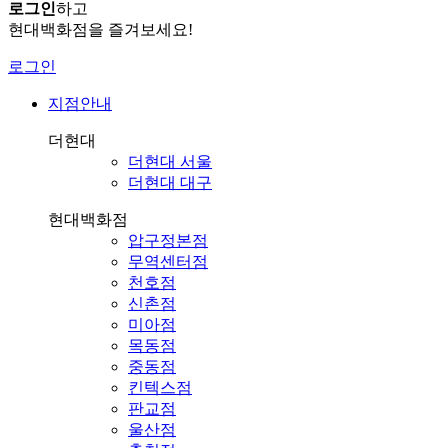
로그인
하고
현대백화점을 즐겨보세요!
로그인
지점안내
더현대
더현대 서울
더현대 대구
현대백화점
압구정본점
무역센터점
천호점
신촌점
미아점
목동점
중동점
킨텍스점
판교점
울산점