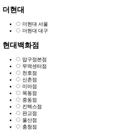
더현대
더현대 서울
더현대 대구
현대백화점
압구정본점
무역센터점
천호점
신촌점
미아점
목동점
중동점
킨텍스점
판교점
울산점
충청점