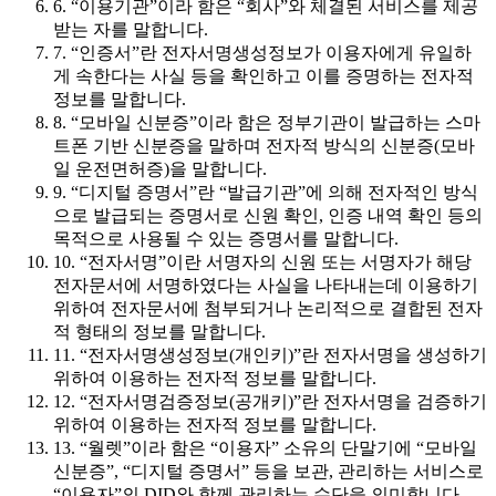
6. “이용기관”이라 함은 “회사”와 체결된 서비스를 제공
받는 자를 말합니다.
7. “인증서”란 전자서명생성정보가 이용자에게 유일하
게 속한다는 사실 등을 확인하고 이를 증명하는 전자적
정보를 말합니다.
8. “모바일 신분증”이라 함은 정부기관이 발급하는 스마
트폰 기반 신분증을 말하며 전자적 방식의 신분증(모바
일 운전면허증)을 말합니다.
9. “디지털 증명서”란 “발급기관”에 의해 전자적인 방식
으로 발급되는 증명서로 신원 확인, 인증 내역 확인 등의
목적으로 사용될 수 있는 증명서를 말합니다.
10. “전자서명”이란 서명자의 신원 또는 서명자가 해당
전자문서에 서명하였다는 사실을 나타내는데 이용하기
위하여 전자문서에 첨부되거나 논리적으로 결합된 전자
적 형태의 정보를 말합니다.
11. “전자서명생성정보(개인키)”란 전자서명을 생성하기
위하여 이용하는 전자적 정보를 말합니다.
12. “전자서명검증정보(공개키)”란 전자서명을 검증하기
위하여 이용하는 전자적 정보를 말합니다.
13. “월렛”이라 함은 “이용자” 소유의 단말기에 “모바일
신분증”, “디지털 증명서” 등을 보관, 관리하는 서비스로
“이용자”의 DID와 함께 관리하는 수단을 의미합니다.