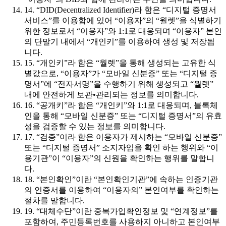
14. “DID(Decentralized Identifier)라 함은 “디지털 증명서
서비스”를 이용함에 있어 “이용자”의 “월렛”을 식별하기
위한 정보로서 “이용자”와 1:1로 대응되며 “이용자” 본인
의 단말기 내에서 “개인키”를 이용하여 생성 및 저장됩
니다.
15. “개인키”라 함은 “월렛”을 통해 생성되는 고유한 식
별값으로, “이용자”가 “모바일 신분증” 또는 “디지털 증
명서”에 “전자서명”을 수행하기 위해 생성되고 “월렛”
내에 안전하게 보관•관리되는 정보를 의미합니다.
16. “공개키”라 함은 “개인키”와 1:1로 대응되며, 블록체
인을 통해 “모바일 신분증” 또는 “디지털 증명서”의 유효
성을 검증할 수 있는 정보를 의미합니다.
17. “검증”이라 함은 이용자가 제시하는 “모바일 신분증”
또는 “디지털 증명서” 소지자임을 확인 하는 행위와 “이
용기관”이 “이용자”의 신원을 확인하는 행위를 말합니
다.
18. “본인확인”이란 “본인확인기관”에 속하는 인증기관
의 인증서를 이용하여 “이용자의” 본인여부를 확인하는
절차를 말합니다.
19. “대체수단”이란 중복가입확인정보 및 “연계정보”를
포함하여, 주민등록번호를 사용하지 아니하고 본인여부