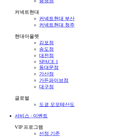
충청점
커넥트현대
커넥트현대 부산
커넥트현대 청주
현대아울렛
김포점
송도점
대전점
SPACE 1
동대문점
가산점
가든파이브점
대구점
글로벌
도쿄 오모테산도
서비스 ∙ 이벤트
VIP 프로그램
선정 기준