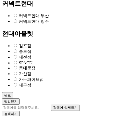
커넥트현대
커넥트현대 부산
커넥트현대 청주
현대아울렛
김포점
송도점
대전점
SPACE1
동대문점
가산점
가든파이브점
대구점
완료
팝업닫기
검색어 삭제하기
검색하기