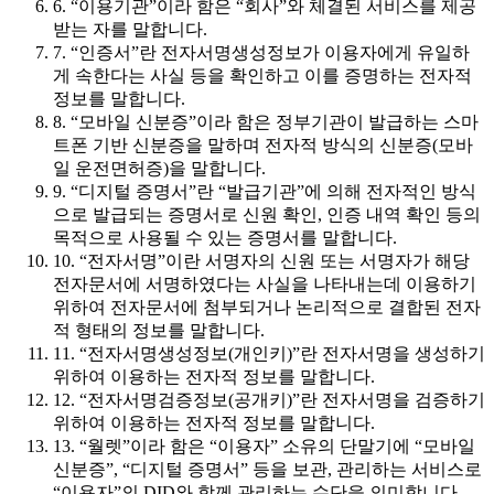
6. “이용기관”이라 함은 “회사”와 체결된 서비스를 제공
받는 자를 말합니다.
7. “인증서”란 전자서명생성정보가 이용자에게 유일하
게 속한다는 사실 등을 확인하고 이를 증명하는 전자적
정보를 말합니다.
8. “모바일 신분증”이라 함은 정부기관이 발급하는 스마
트폰 기반 신분증을 말하며 전자적 방식의 신분증(모바
일 운전면허증)을 말합니다.
9. “디지털 증명서”란 “발급기관”에 의해 전자적인 방식
으로 발급되는 증명서로 신원 확인, 인증 내역 확인 등의
목적으로 사용될 수 있는 증명서를 말합니다.
10. “전자서명”이란 서명자의 신원 또는 서명자가 해당
전자문서에 서명하였다는 사실을 나타내는데 이용하기
위하여 전자문서에 첨부되거나 논리적으로 결합된 전자
적 형태의 정보를 말합니다.
11. “전자서명생성정보(개인키)”란 전자서명을 생성하기
위하여 이용하는 전자적 정보를 말합니다.
12. “전자서명검증정보(공개키)”란 전자서명을 검증하기
위하여 이용하는 전자적 정보를 말합니다.
13. “월렛”이라 함은 “이용자” 소유의 단말기에 “모바일
신분증”, “디지털 증명서” 등을 보관, 관리하는 서비스로
“이용자”의 DID와 함께 관리하는 수단을 의미합니다.