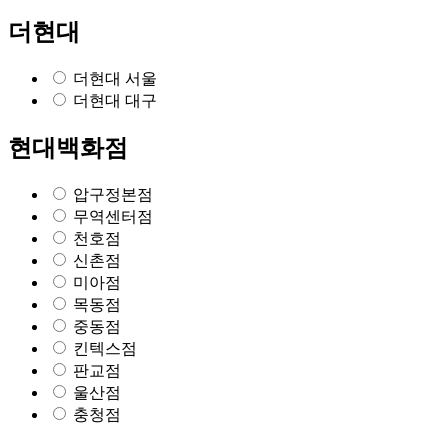
더현대
더현대 서울
더현대 대구
현대백화점
압구정본점
무역센터점
천호점
신촌점
미아점
목동점
중동점
킨텍스점
판교점
울산점
충청점