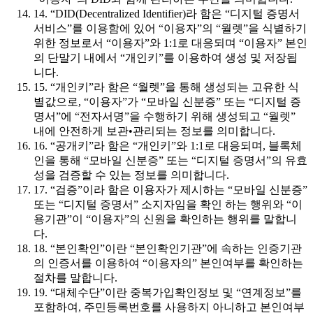
14. “DID(Decentralized Identifier)라 함은 “디지털 증명서
서비스”를 이용함에 있어 “이용자”의 “월렛”을 식별하기
위한 정보로서 “이용자”와 1:1로 대응되며 “이용자” 본인
의 단말기 내에서 “개인키”를 이용하여 생성 및 저장됩
니다.
15. “개인키”라 함은 “월렛”을 통해 생성되는 고유한 식
별값으로, “이용자”가 “모바일 신분증” 또는 “디지털 증
명서”에 “전자서명”을 수행하기 위해 생성되고 “월렛”
내에 안전하게 보관•관리되는 정보를 의미합니다.
16. “공개키”라 함은 “개인키”와 1:1로 대응되며, 블록체
인을 통해 “모바일 신분증” 또는 “디지털 증명서”의 유효
성을 검증할 수 있는 정보를 의미합니다.
17. “검증”이라 함은 이용자가 제시하는 “모바일 신분증”
또는 “디지털 증명서” 소지자임을 확인 하는 행위와 “이
용기관”이 “이용자”의 신원을 확인하는 행위를 말합니
다.
18. “본인확인”이란 “본인확인기관”에 속하는 인증기관
의 인증서를 이용하여 “이용자의” 본인여부를 확인하는
절차를 말합니다.
19. “대체수단”이란 중복가입확인정보 및 “연계정보”를
포함하여, 주민등록번호를 사용하지 아니하고 본인여부