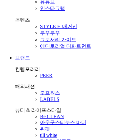
유튜브
인스타그램
콘텐츠
STYLE H 매거진
루꾸루꾸
그로서리 가이드
에디토리얼 디파트먼트
브랜드
컨템포러리
PEER
해외패션
오프웍스
LABELS
뷰티 & 라이프스타일
Be CLEAN
아우구스티누스 바더
위펫
till white