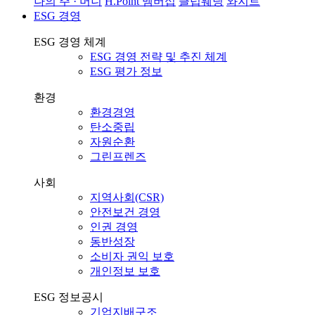
나의 주 · 머니
H.Point 멤버십
클럽웨딩
와지트
ESG 경영
ESG 경영 체계
ESG 경영 전략 및 추진 체계
ESG 평가 정보
환경
환경경영
탄소중립
자원순환
그린프렌즈
사회
지역사회(CSR)
안전보건 경영
인권 경영
동반성장
소비자 권익 보호
개인정보 보호
ESG 정보공시
기업지배구조