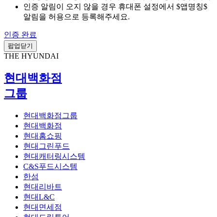
인증 알림이 오지 않을 경우 휴대폰 설정에서 $앱명칭$
알림을 허용으로 등록해주세요.
인증 완료
팝업닫기
THE HYUNDAI
현대백화점
그룹
현대백화점그룹
현대백화점
현대홈쇼핑
현대그린푸드
현대캐터링시스템
C&S푸드시스템
한섬
현대리바트
현대L&C
현대면세점