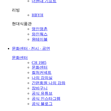
더현대 기프트
리빙
HBYH
현대식품관
명인명촌
와인웍스
원테이블
문화센터 · 전시 · 공연
문화센터
CH 1985
문화센터
컬처커넥트
나의 강의실
간편회원 나의 강좌
장바구니
공식 유튜브
공식 인스타그램
공식 블로그