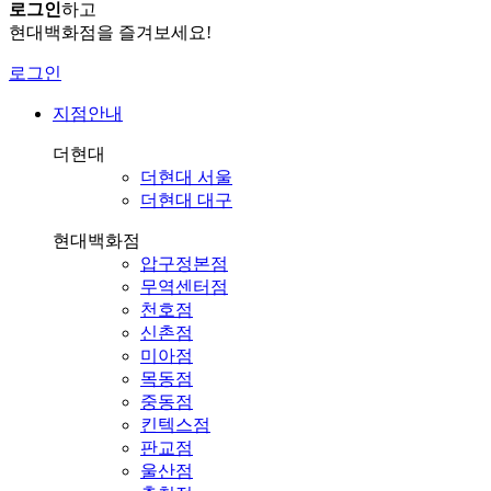
로그인
하고
현대백화점을 즐겨보세요!
로그인
지점안내
더현대
더현대 서울
더현대 대구
현대백화점
압구정본점
무역센터점
천호점
신촌점
미아점
목동점
중동점
킨텍스점
판교점
울산점