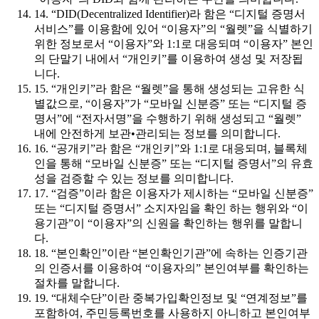
14. “DID(Decentralized Identifier)라 함은 “디지털 증명서
서비스”를 이용함에 있어 “이용자”의 “월렛”을 식별하기
위한 정보로서 “이용자”와 1:1로 대응되며 “이용자” 본인
의 단말기 내에서 “개인키”를 이용하여 생성 및 저장됩
니다.
15. “개인키”라 함은 “월렛”을 통해 생성되는 고유한 식
별값으로, “이용자”가 “모바일 신분증” 또는 “디지털 증
명서”에 “전자서명”을 수행하기 위해 생성되고 “월렛”
내에 안전하게 보관•관리되는 정보를 의미합니다.
16. “공개키”라 함은 “개인키”와 1:1로 대응되며, 블록체
인을 통해 “모바일 신분증” 또는 “디지털 증명서”의 유효
성을 검증할 수 있는 정보를 의미합니다.
17. “검증”이라 함은 이용자가 제시하는 “모바일 신분증”
또는 “디지털 증명서” 소지자임을 확인 하는 행위와 “이
용기관”이 “이용자”의 신원을 확인하는 행위를 말합니
다.
18. “본인확인”이란 “본인확인기관”에 속하는 인증기관
의 인증서를 이용하여 “이용자의” 본인여부를 확인하는
절차를 말합니다.
19. “대체수단”이란 중복가입확인정보 및 “연계정보”를
포함하여, 주민등록번호를 사용하지 아니하고 본인여부