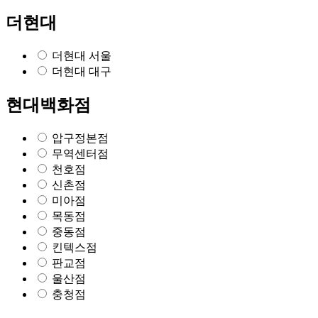
더현대
더현대 서울
더현대 대구
현대백화점
압구정본점
무역센터점
천호점
신촌점
미아점
목동점
중동점
킨텍스점
판교점
울산점
충청점