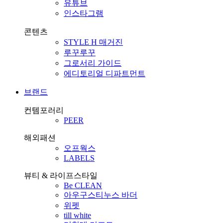
유튜브
인스타그램
콘텐츠
STYLE H 매거진
루꾸루꾸
그로서리 가이드
에디토리얼 디파트먼트
브랜드
컨템포러리
PEER
해외패션
오프웍스
LABELS
뷰티 & 라이프스타일
Be CLEAN
아우구스티누스 바더
위펫
till white