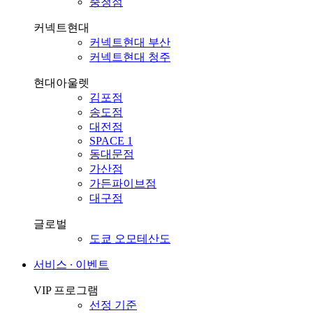
충청점
커넥트현대
커넥트현대 부산
커넥트현대 청주
현대아울렛
김포점
송도점
대전점
SPACE 1
동대문점
가산점
가든파이브점
대구점
글로벌
도쿄 오모테산도
서비스 ∙ 이벤트
VIP 프로그램
선정 기준