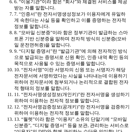
6. “이용기관”이라 함은 “회사”와 체결된 서비스를 제공
받는 자를 말합니다.
7. “인증서”란 전자서명생성정보가 이용자에게 유일하
게 속한다는 사실 등을 확인하고 이를 증명하는 전자적
정보를 말합니다.
8. “모바일 신분증”이라 함은 정부기관이 발급하는 스마
트폰 기반 신분증을 말하며 전자적 방식의 신분증(모바
일 운전면허증)을 말합니다.
9. “디지털 증명서”란 “발급기관”에 의해 전자적인 방식
으로 발급되는 증명서로 신원 확인, 인증 내역 확인 등의
목적으로 사용될 수 있는 증명서를 말합니다.
10. “전자서명”이란 서명자의 신원 또는 서명자가 해당
전자문서에 서명하였다는 사실을 나타내는데 이용하기
위하여 전자문서에 첨부되거나 논리적으로 결합된 전자
적 형태의 정보를 말합니다.
11. “전자서명생성정보(개인키)”란 전자서명을 생성하기
위하여 이용하는 전자적 정보를 말합니다.
12. “전자서명검증정보(공개키)”란 전자서명을 검증하기
위하여 이용하는 전자적 정보를 말합니다.
13. “월렛”이라 함은 “이용자” 소유의 단말기에 “모바일
신분증”, “디지털 증명서” 등을 보관, 관리하는 서비스로
“이용자”의 DID와 함께 관리하는 수단을 의미합니다.