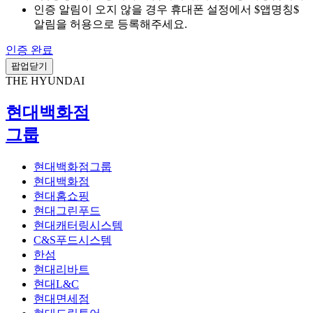
인증 알림이 오지 않을 경우 휴대폰 설정에서 $앱명칭$
알림을 허용으로 등록해주세요.
인증 완료
팝업닫기
THE HYUNDAI
현대백화점
그룹
현대백화점그룹
현대백화점
현대홈쇼핑
현대그린푸드
현대캐터링시스템
C&S푸드시스템
한섬
현대리바트
현대L&C
현대면세점