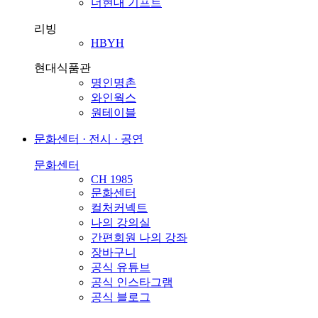
더현대 기프트
리빙
HBYH
현대식품관
명인명촌
와인웍스
원테이블
문화센터 · 전시 · 공연
문화센터
CH 1985
문화센터
컬처커넥트
나의 강의실
간편회원 나의 강좌
장바구니
공식 유튜브
공식 인스타그램
공식 블로그