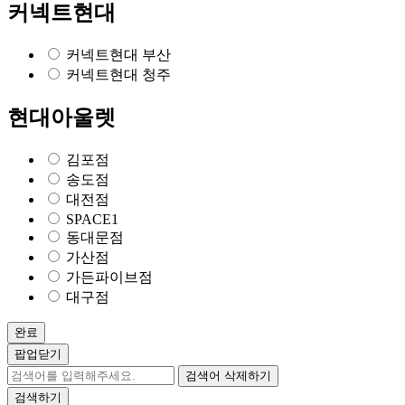
커넥트현대
커넥트현대 부산
커넥트현대 청주
현대아울렛
김포점
송도점
대전점
SPACE1
동대문점
가산점
가든파이브점
대구점
완료
팝업닫기
검색어 삭제하기
검색하기