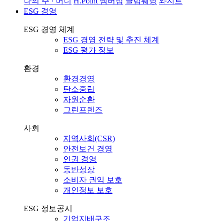
나의 주 · 머니
H.Point 멤버십
클럽웨딩
와지트
ESG 경영
ESG 경영 체계
ESG 경영 전략 및 추진 체계
ESG 평가 정보
환경
환경경영
탄소중립
자원순환
그린프렌즈
사회
지역사회(CSR)
안전보건 경영
인권 경영
동반성장
소비자 권익 보호
개인정보 보호
ESG 정보공시
기업지배구조