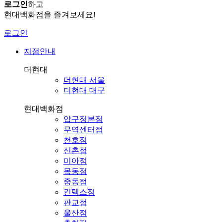
로그인
하고
현대백화점을 즐겨보세요!
로그인
지점안내
더현대
더현대 서울
더현대 대구
현대백화점
압구정본점
무역센터점
천호점
신촌점
미아점
목동점
중동점
킨텍스점
판교점
울산점