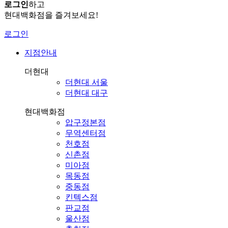
로그인
하고
현대백화점을 즐겨보세요!
로그인
지점안내
더현대
더현대 서울
더현대 대구
현대백화점
압구정본점
무역센터점
천호점
신촌점
미아점
목동점
중동점
킨텍스점
판교점
울산점