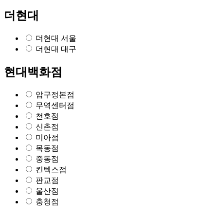
더현대
더현대 서울
더현대 대구
현대백화점
압구정본점
무역센터점
천호점
신촌점
미아점
목동점
중동점
킨텍스점
판교점
울산점
충청점