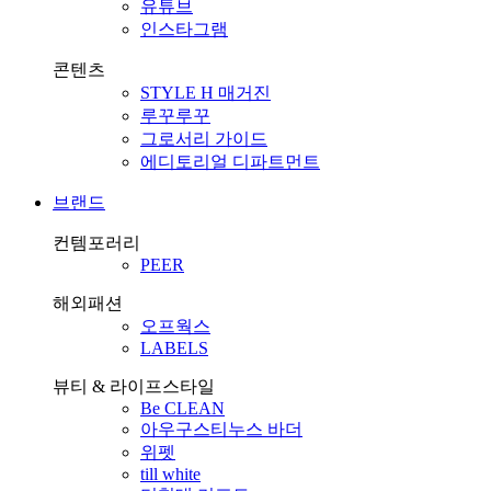
유튜브
인스타그램
콘텐츠
STYLE H 매거진
루꾸루꾸
그로서리 가이드
에디토리얼 디파트먼트
브랜드
컨템포러리
PEER
해외패션
오프웍스
LABELS
뷰티 & 라이프스타일
Be CLEAN
아우구스티누스 바더
위펫
till white