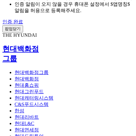
인증 알림이 오지 않을 경우 휴대폰 설정에서 $앱명칭$
알림을 허용으로 등록해주세요.
인증 완료
팝업닫기
THE HYUNDAI
현대백화점
그룹
현대백화점그룹
현대백화점
현대홈쇼핑
현대그린푸드
현대캐터링시스템
C&S푸드시스템
한섬
현대리바트
현대L&C
현대면세점