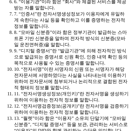
6. “이용기관”이라 함은 “회사”와 체결된 서비스를 제공
받는 자를 말합니다.
7. “인증서”란 전자서명생성정보가 이용자에게 유일하
게 속한다는 사실 등을 확인하고 이를 증명하는 전자적
정보를 말합니다.
8. “모바일 신분증”이라 함은 정부기관이 발급하는 스마
트폰 기반 신분증을 말하며 전자적 방식의 신분증(모바
일 운전면허증)을 말합니다.
9. “디지털 증명서”란 “발급기관”에 의해 전자적인 방식
으로 발급되는 증명서로 신원 확인, 인증 내역 확인 등의
목적으로 사용될 수 있는 증명서를 말합니다.
10. “전자서명”이란 서명자의 신원 또는 서명자가 해당
전자문서에 서명하였다는 사실을 나타내는데 이용하기
위하여 전자문서에 첨부되거나 논리적으로 결합된 전자
적 형태의 정보를 말합니다.
11. “전자서명생성정보(개인키)”란 전자서명을 생성하기
위하여 이용하는 전자적 정보를 말합니다.
12. “전자서명검증정보(공개키)”란 전자서명을 검증하기
위하여 이용하는 전자적 정보를 말합니다.
13. “월렛”이라 함은 “이용자” 소유의 단말기에 “모바일
신분증”, “디지털 증명서” 등을 보관, 관리하는 서비스로
“이용자”의 DID와 함께 관리하는 수단을 의미합니다.