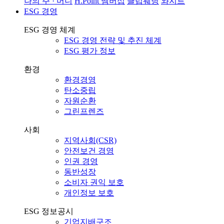
나의 주 · 머니
H.Point 멤버십
클럽웨딩
와지트
ESG 경영
ESG 경영 체계
ESG 경영 전략 및 추진 체계
ESG 평가 정보
환경
환경경영
탄소중립
자원순환
그린프렌즈
사회
지역사회(CSR)
안전보건 경영
인권 경영
동반성장
소비자 권익 보호
개인정보 보호
ESG 정보공시
기업지배구조