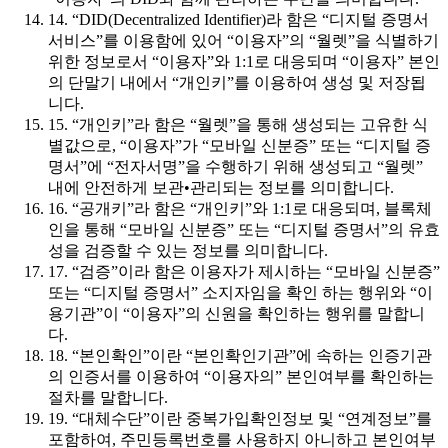
14. “DID(Decentralized Identifier)라 함은 “디지털 증명서
서비스”를 이용함에 있어 “이용자”의 “월렛”을 식별하기
위한 정보로서 “이용자”와 1:1로 대응되며 “이용자” 본인
의 단말기 내에서 “개인키”를 이용하여 생성 및 저장됩
니다.
15. “개인키”라 함은 “월렛”을 통해 생성되는 고유한 식
별값으로, “이용자”가 “모바일 신분증” 또는 “디지털 증
명서”에 “전자서명”을 수행하기 위해 생성되고 “월렛”
내에 안전하게 보관•관리되는 정보를 의미합니다.
16. “공개키”라 함은 “개인키”와 1:1로 대응되며, 블록체
인을 통해 “모바일 신분증” 또는 “디지털 증명서”의 유효
성을 검증할 수 있는 정보를 의미합니다.
17. “검증”이라 함은 이용자가 제시하는 “모바일 신분증”
또는 “디지털 증명서” 소지자임을 확인 하는 행위와 “이
용기관”이 “이용자”의 신원을 확인하는 행위를 말합니
다.
18. “본인확인”이란 “본인확인기관”에 속하는 인증기관
의 인증서를 이용하여 “이용자의” 본인여부를 확인하는
절차를 말합니다.
19. “대체수단”이란 중복가입확인정보 및 “연계정보”를
포함하여, 주민등록번호를 사용하지 아니하고 본인여부