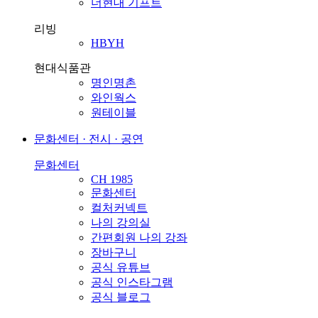
더현대 기프트
리빙
HBYH
현대식품관
명인명촌
와인웍스
원테이블
문화센터 · 전시 · 공연
문화센터
CH 1985
문화센터
컬처커넥트
나의 강의실
간편회원 나의 강좌
장바구니
공식 유튜브
공식 인스타그램
공식 블로그