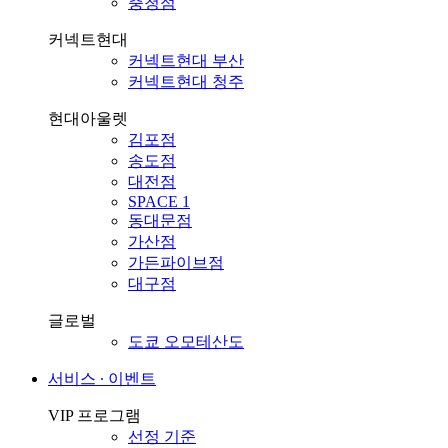
충청점
커넥트현대
커넥트현대 부산
커넥트현대 청주
현대아울렛
김포점
송도점
대전점
SPACE 1
동대문점
가산점
가든파이브점
대구점
글로벌
도쿄 오모테산도
서비스 ∙ 이벤트
VIP 프로그램
선정 기준