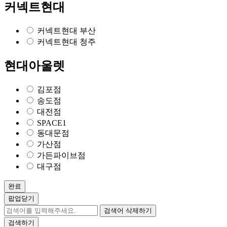
커넥트현대
커넥트현대 부산
커넥트현대 청주
현대아울렛
김포점
송도점
대전점
SPACE1
동대문점
가산점
가든파이브점
대구점
완료
팝업닫기
검색어 삭제하기
검색하기