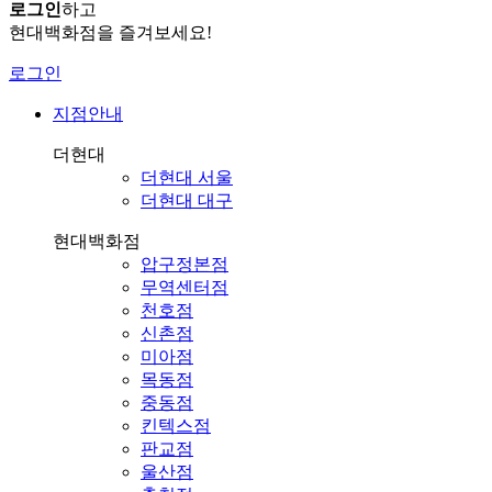
로그인
하고
현대백화점을 즐겨보세요!
로그인
지점안내
더현대
더현대 서울
더현대 대구
현대백화점
압구정본점
무역센터점
천호점
신촌점
미아점
목동점
중동점
킨텍스점
판교점
울산점