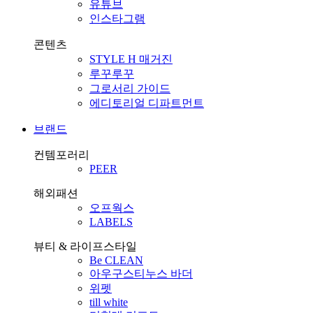
유튜브
인스타그램
콘텐츠
STYLE H 매거진
루꾸루꾸
그로서리 가이드
에디토리얼 디파트먼트
브랜드
컨템포러리
PEER
해외패션
오프웍스
LABELS
뷰티 & 라이프스타일
Be CLEAN
아우구스티누스 바더
위펫
till white