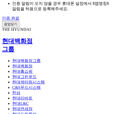
인증 알림이 오지 않을 경우 휴대폰 설정에서 $앱명칭$
알림을 허용으로 등록해주세요.
인증 완료
팝업닫기
THE HYUNDAI
현대백화점
그룹
현대백화점그룹
현대백화점
현대홈쇼핑
현대그린푸드
현대캐터링시스템
C&S푸드시스템
한섬
현대리바트
현대L&C
현대면세점