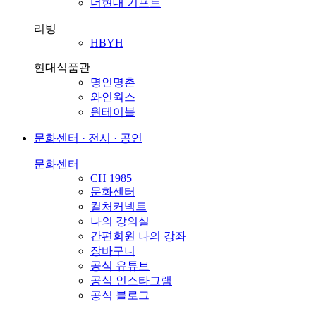
더현대 기프트
리빙
HBYH
현대식품관
명인명촌
와인웍스
원테이블
문화센터 · 전시 · 공연
문화센터
CH 1985
문화센터
컬처커넥트
나의 강의실
간편회원 나의 강좌
장바구니
공식 유튜브
공식 인스타그램
공식 블로그