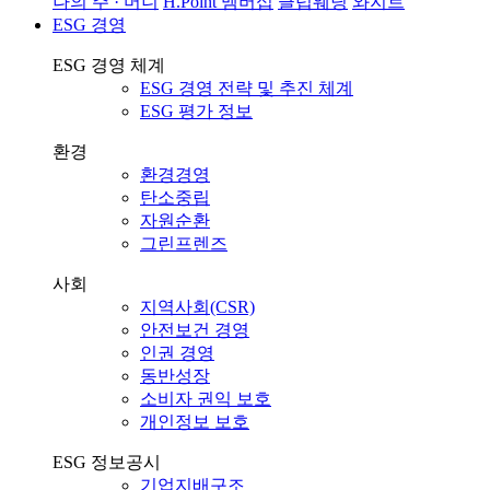
나의 주 · 머니
H.Point 멤버십
클럽웨딩
와지트
ESG 경영
ESG 경영 체계
ESG 경영 전략 및 추진 체계
ESG 평가 정보
환경
환경경영
탄소중립
자원순환
그린프렌즈
사회
지역사회(CSR)
안전보건 경영
인권 경영
동반성장
소비자 권익 보호
개인정보 보호
ESG 정보공시
기업지배구조