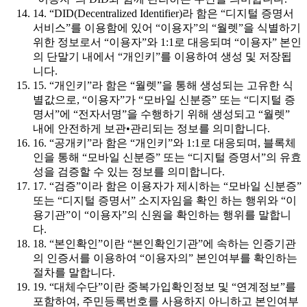
14. “DID(Decentralized Identifier)라 함은 “디지털 증명서
서비스”를 이용함에 있어 “이용자”의 “월렛”을 식별하기
위한 정보로서 “이용자”와 1:1로 대응되며 “이용자” 본인
의 단말기 내에서 “개인키”를 이용하여 생성 및 저장됩
니다.
15. “개인키”라 함은 “월렛”을 통해 생성되는 고유한 식
별값으로, “이용자”가 “모바일 신분증” 또는 “디지털 증
명서”에 “전자서명”을 수행하기 위해 생성되고 “월렛”
내에 안전하게 보관•관리되는 정보를 의미합니다.
16. “공개키”라 함은 “개인키”와 1:1로 대응되며, 블록체
인을 통해 “모바일 신분증” 또는 “디지털 증명서”의 유효
성을 검증할 수 있는 정보를 의미합니다.
17. “검증”이라 함은 이용자가 제시하는 “모바일 신분증”
또는 “디지털 증명서” 소지자임을 확인 하는 행위와 “이
용기관”이 “이용자”의 신원을 확인하는 행위를 말합니
다.
18. “본인확인”이란 “본인확인기관”에 속하는 인증기관
의 인증서를 이용하여 “이용자의” 본인여부를 확인하는
절차를 말합니다.
19. “대체수단”이란 중복가입확인정보 및 “연계정보”를
포함하여, 주민등록번호를 사용하지 아니하고 본인여부