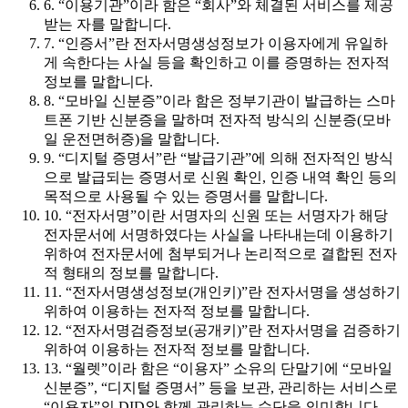
6. “이용기관”이라 함은 “회사”와 체결된 서비스를 제공
받는 자를 말합니다.
7. “인증서”란 전자서명생성정보가 이용자에게 유일하
게 속한다는 사실 등을 확인하고 이를 증명하는 전자적
정보를 말합니다.
8. “모바일 신분증”이라 함은 정부기관이 발급하는 스마
트폰 기반 신분증을 말하며 전자적 방식의 신분증(모바
일 운전면허증)을 말합니다.
9. “디지털 증명서”란 “발급기관”에 의해 전자적인 방식
으로 발급되는 증명서로 신원 확인, 인증 내역 확인 등의
목적으로 사용될 수 있는 증명서를 말합니다.
10. “전자서명”이란 서명자의 신원 또는 서명자가 해당
전자문서에 서명하였다는 사실을 나타내는데 이용하기
위하여 전자문서에 첨부되거나 논리적으로 결합된 전자
적 형태의 정보를 말합니다.
11. “전자서명생성정보(개인키)”란 전자서명을 생성하기
위하여 이용하는 전자적 정보를 말합니다.
12. “전자서명검증정보(공개키)”란 전자서명을 검증하기
위하여 이용하는 전자적 정보를 말합니다.
13. “월렛”이라 함은 “이용자” 소유의 단말기에 “모바일
신분증”, “디지털 증명서” 등을 보관, 관리하는 서비스로
“이용자”의 DID와 함께 관리하는 수단을 의미합니다.