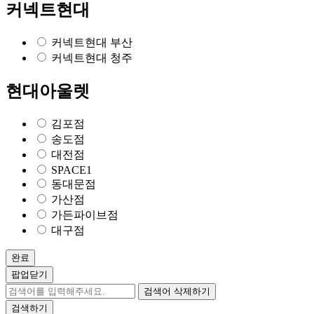
커넥트현대
커넥트현대 부산
커넥트현대 청주
현대아울렛
김포점
송도점
대전점
SPACE1
동대문점
가산점
가든파이브점
대구점
완료
팝업닫기
검색어 삭제하기
검색하기