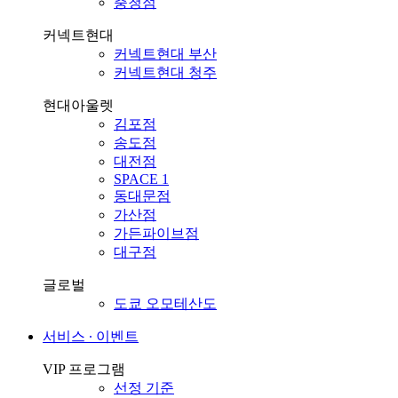
충청점
커넥트현대
커넥트현대 부산
커넥트현대 청주
현대아울렛
김포점
송도점
대전점
SPACE 1
동대문점
가산점
가든파이브점
대구점
글로벌
도쿄 오모테산도
서비스 ∙ 이벤트
VIP 프로그램
선정 기준