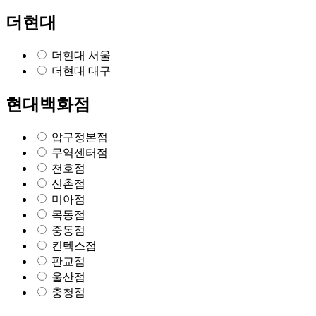
더현대
더현대 서울
더현대 대구
현대백화점
압구정본점
무역센터점
천호점
신촌점
미아점
목동점
중동점
킨텍스점
판교점
울산점
충청점