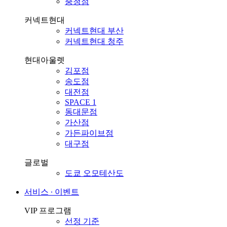
충청점
커넥트현대
커넥트현대 부산
커넥트현대 청주
현대아울렛
김포점
송도점
대전점
SPACE 1
동대문점
가산점
가든파이브점
대구점
글로벌
도쿄 오모테산도
서비스 ∙ 이벤트
VIP 프로그램
선정 기준