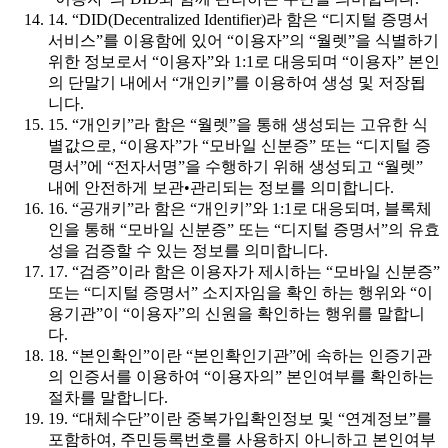
14. “DID(Decentralized Identifier)라 함은 “디지털 증명서
서비스”를 이용함에 있어 “이용자”의 “월렛”을 식별하기
위한 정보로서 “이용자”와 1:1로 대응되며 “이용자” 본인
의 단말기 내에서 “개인키”를 이용하여 생성 및 저장됩
니다.
15. “개인키”라 함은 “월렛”을 통해 생성되는 고유한 식
별값으로, “이용자”가 “모바일 신분증” 또는 “디지털 증
명서”에 “전자서명”을 수행하기 위해 생성되고 “월렛”
내에 안전하게 보관•관리되는 정보를 의미합니다.
16. “공개키”라 함은 “개인키”와 1:1로 대응되며, 블록체
인을 통해 “모바일 신분증” 또는 “디지털 증명서”의 유효
성을 검증할 수 있는 정보를 의미합니다.
17. “검증”이라 함은 이용자가 제시하는 “모바일 신분증”
또는 “디지털 증명서” 소지자임을 확인 하는 행위와 “이
용기관”이 “이용자”의 신원을 확인하는 행위를 말합니
다.
18. “본인확인”이란 “본인확인기관”에 속하는 인증기관
의 인증서를 이용하여 “이용자의” 본인여부를 확인하는
절차를 말합니다.
19. “대체수단”이란 중복가입확인정보 및 “연계정보”를
포함하여, 주민등록번호를 사용하지 아니하고 본인여부