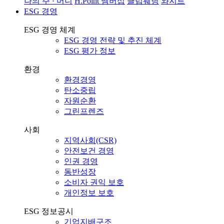
나의 주 · 머니
H.Point 멤버십
클럽웨딩
와지트
ESG 경영
ESG 경영 체계
ESG 경영 전략 및 추진 체계
ESG 평가 정보
환경
환경경영
탄소중립
자원순환
그린프렌즈
사회
지역사회(CSR)
안전보건 경영
인권 경영
동반성장
소비자 권익 보호
개인정보 보호
ESG 정보공시
기업지배구조