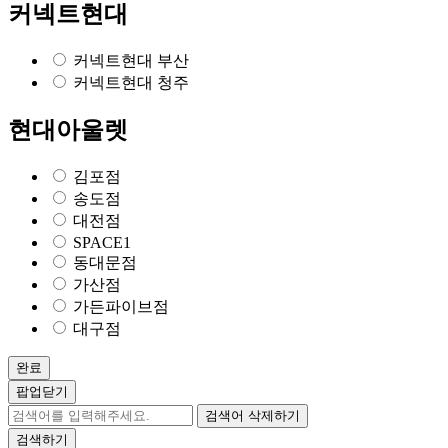
커넥트현대
커넥트현대 부산
커넥트현대 청주
현대아울렛
김포점
송도점
대전점
SPACE1
동대문점
가산점
가든파이브점
대구점
완료
팝업닫기
검색어 삭제하기
검색하기