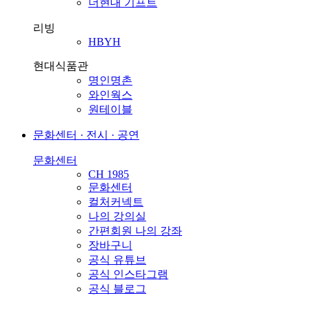
더현대 기프트
리빙
HBYH
현대식품관
명인명촌
와인웍스
원테이블
문화센터 · 전시 · 공연
문화센터
CH 1985
문화센터
컬처커넥트
나의 강의실
간편회원 나의 강좌
장바구니
공식 유튜브
공식 인스타그램
공식 블로그