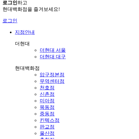
로그인
하고
현대백화점을 즐겨보세요!
로그인
지점안내
더현대
더현대 서울
더현대 대구
현대백화점
압구정본점
무역센터점
천호점
신촌점
미아점
목동점
중동점
킨텍스점
판교점
울산점