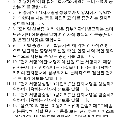
6. “이용기관”이라 함은 “회사”와 체결된 서비스를 제공
받는 자를 말합니다.
7. “인증서”란 전자서명생성정보가 이용자에게 유일하
게 속한다는 사실 등을 확인하고 이를 증명하는 전자적
정보를 말합니다.
8. “모바일 신분증”이라 함은 정부기관이 발급하는 스마
트폰 기반 신분증을 말하며 전자적 방식의 신분증(모바
일 운전면허증)을 말합니다.
9. “디지털 증명서”란 “발급기관”에 의해 전자적인 방식
으로 발급되는 증명서로 신원 확인, 인증 내역 확인 등의
목적으로 사용될 수 있는 증명서를 말합니다.
10. “전자서명”이란 서명자의 신원 또는 서명자가 해당
전자문서에 서명하였다는 사실을 나타내는데 이용하기
위하여 전자문서에 첨부되거나 논리적으로 결합된 전자
적 형태의 정보를 말합니다.
11. “전자서명생성정보(개인키)”란 전자서명을 생성하기
위하여 이용하는 전자적 정보를 말합니다.
12. “전자서명검증정보(공개키)”란 전자서명을 검증하기
위하여 이용하는 전자적 정보를 말합니다.
13. “월렛”이라 함은 “이용자” 소유의 단말기에 “모바일
신분증”, “디지털 증명서” 등을 보관, 관리하는 서비스로
“이용자”의 DID와 함께 관리하는 수단을 의미합니다.