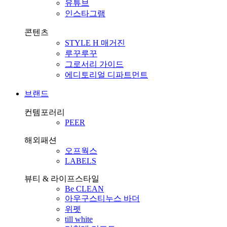
유튜브
인스타그램
콘텐츠
STYLE H 매거진
루꾸루꾸
그로서리 가이드
에디토리얼 디파트먼트
브랜드
컨템포러리
PEER
해외패션
오프웍스
LABELS
뷰티 & 라이프스타일
Be CLEAN
아우구스티누스 바더
위펫
till white