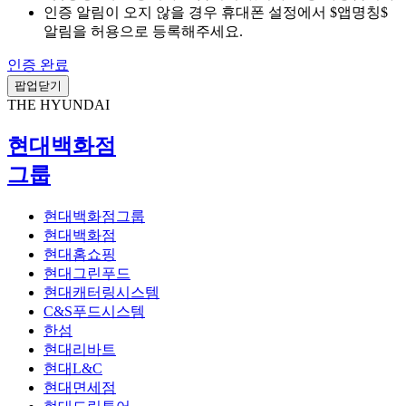
인증 알림이 오지 않을 경우 휴대폰 설정에서 $앱명칭$
알림을 허용으로 등록해주세요.
인증 완료
팝업닫기
THE HYUNDAI
현대백화점
그룹
현대백화점그룹
현대백화점
현대홈쇼핑
현대그린푸드
현대캐터링시스템
C&S푸드시스템
한섬
현대리바트
현대L&C
현대면세점