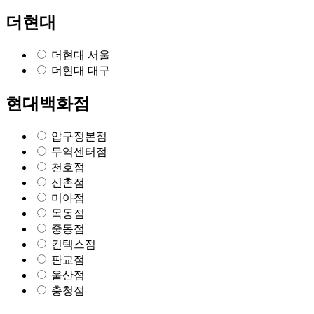
더현대
더현대 서울
더현대 대구
현대백화점
압구정본점
무역센터점
천호점
신촌점
미아점
목동점
중동점
킨텍스점
판교점
울산점
충청점