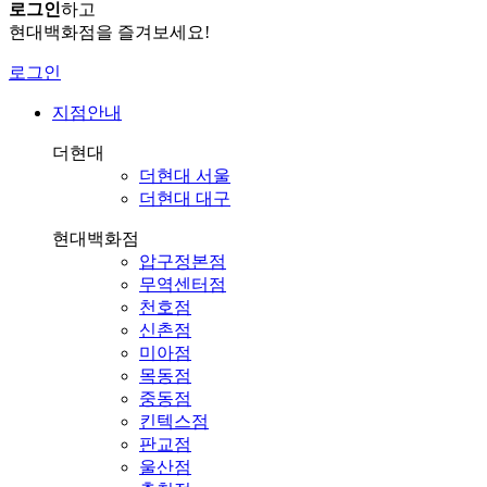
로그인
하고
현대백화점을 즐겨보세요!
로그인
지점안내
더현대
더현대 서울
더현대 대구
현대백화점
압구정본점
무역센터점
천호점
신촌점
미아점
목동점
중동점
킨텍스점
판교점
울산점