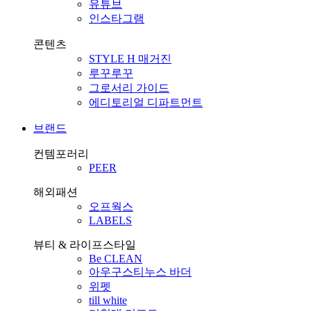
유튜브
인스타그램
콘텐츠
STYLE H 매거진
루꾸루꾸
그로서리 가이드
에디토리얼 디파트먼트
브랜드
컨템포러리
PEER
해외패션
오프웍스
LABELS
뷰티 & 라이프스타일
Be CLEAN
아우구스티누스 바더
위펫
till white