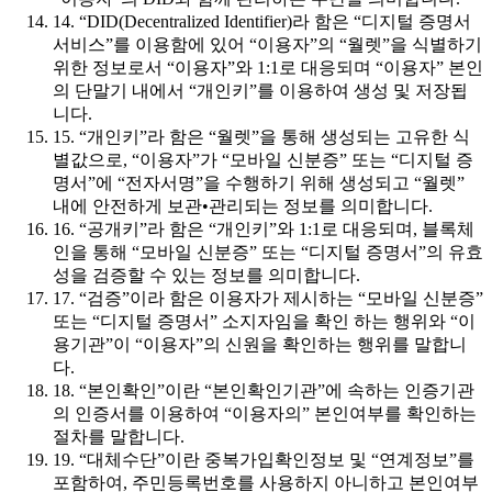
14. “DID(Decentralized Identifier)라 함은 “디지털 증명서
서비스”를 이용함에 있어 “이용자”의 “월렛”을 식별하기
위한 정보로서 “이용자”와 1:1로 대응되며 “이용자” 본인
의 단말기 내에서 “개인키”를 이용하여 생성 및 저장됩
니다.
15. “개인키”라 함은 “월렛”을 통해 생성되는 고유한 식
별값으로, “이용자”가 “모바일 신분증” 또는 “디지털 증
명서”에 “전자서명”을 수행하기 위해 생성되고 “월렛”
내에 안전하게 보관•관리되는 정보를 의미합니다.
16. “공개키”라 함은 “개인키”와 1:1로 대응되며, 블록체
인을 통해 “모바일 신분증” 또는 “디지털 증명서”의 유효
성을 검증할 수 있는 정보를 의미합니다.
17. “검증”이라 함은 이용자가 제시하는 “모바일 신분증”
또는 “디지털 증명서” 소지자임을 확인 하는 행위와 “이
용기관”이 “이용자”의 신원을 확인하는 행위를 말합니
다.
18. “본인확인”이란 “본인확인기관”에 속하는 인증기관
의 인증서를 이용하여 “이용자의” 본인여부를 확인하는
절차를 말합니다.
19. “대체수단”이란 중복가입확인정보 및 “연계정보”를
포함하여, 주민등록번호를 사용하지 아니하고 본인여부