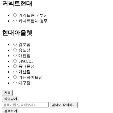
커넥트현대
커넥트현대 부산
커넥트현대 청주
현대아울렛
김포점
송도점
대전점
SPACE1
동대문점
가산점
가든파이브점
대구점
완료
팝업닫기
검색어 삭제하기
검색하기