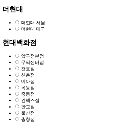
더현대
더현대 서울
더현대 대구
현대백화점
압구정본점
무역센터점
천호점
신촌점
미아점
목동점
중동점
킨텍스점
판교점
울산점
충청점