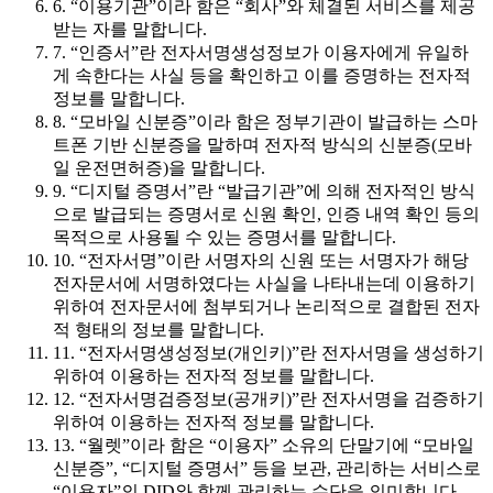
6. “이용기관”이라 함은 “회사”와 체결된 서비스를 제공
받는 자를 말합니다.
7. “인증서”란 전자서명생성정보가 이용자에게 유일하
게 속한다는 사실 등을 확인하고 이를 증명하는 전자적
정보를 말합니다.
8. “모바일 신분증”이라 함은 정부기관이 발급하는 스마
트폰 기반 신분증을 말하며 전자적 방식의 신분증(모바
일 운전면허증)을 말합니다.
9. “디지털 증명서”란 “발급기관”에 의해 전자적인 방식
으로 발급되는 증명서로 신원 확인, 인증 내역 확인 등의
목적으로 사용될 수 있는 증명서를 말합니다.
10. “전자서명”이란 서명자의 신원 또는 서명자가 해당
전자문서에 서명하였다는 사실을 나타내는데 이용하기
위하여 전자문서에 첨부되거나 논리적으로 결합된 전자
적 형태의 정보를 말합니다.
11. “전자서명생성정보(개인키)”란 전자서명을 생성하기
위하여 이용하는 전자적 정보를 말합니다.
12. “전자서명검증정보(공개키)”란 전자서명을 검증하기
위하여 이용하는 전자적 정보를 말합니다.
13. “월렛”이라 함은 “이용자” 소유의 단말기에 “모바일
신분증”, “디지털 증명서” 등을 보관, 관리하는 서비스로
“이용자”의 DID와 함께 관리하는 수단을 의미합니다.