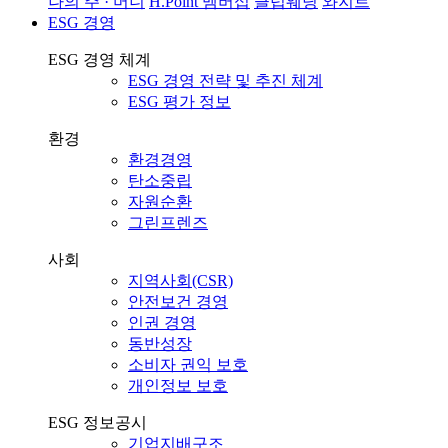
나의 주 · 머니
H.Point 멤버십
클럽웨딩
와지트
ESG 경영
ESG 경영 체계
ESG 경영 전략 및 추진 체계
ESG 평가 정보
환경
환경경영
탄소중립
자원순환
그린프렌즈
사회
지역사회(CSR)
안전보건 경영
인권 경영
동반성장
소비자 권익 보호
개인정보 보호
ESG 정보공시
기업지배구조