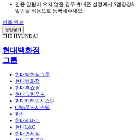
인증 알림이 오지 않을 경우 휴대폰 설정에서 $앱명칭$
알림을 허용으로 등록해주세요.
인증 완료
팝업닫기
THE HYUNDAI
현대백화점
그룹
현대백화점그룹
현대백화점
현대홈쇼핑
현대그린푸드
현대캐터링시스템
C&S푸드시스템
한섬
현대리바트
현대L&C
현대면세점