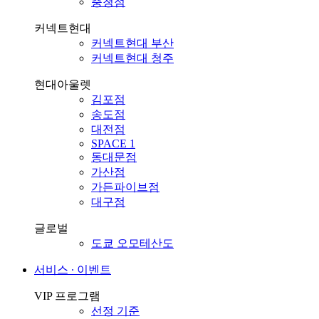
충청점
커넥트현대
커넥트현대 부산
커넥트현대 청주
현대아울렛
김포점
송도점
대전점
SPACE 1
동대문점
가산점
가든파이브점
대구점
글로벌
도쿄 오모테산도
서비스 ∙ 이벤트
VIP 프로그램
선정 기준