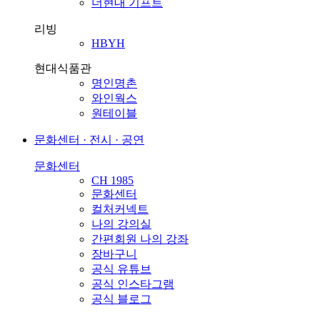
더현대 기프트
리빙
HBYH
현대식품관
명인명촌
와인웍스
원테이블
문화센터 · 전시 · 공연
문화센터
CH 1985
문화센터
컬처커넥트
나의 강의실
간편회원 나의 강좌
장바구니
공식 유튜브
공식 인스타그램
공식 블로그