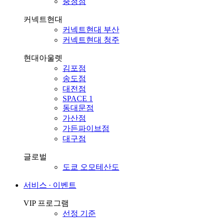
충청점
커넥트현대
커넥트현대 부산
커넥트현대 청주
현대아울렛
김포점
송도점
대전점
SPACE 1
동대문점
가산점
가든파이브점
대구점
글로벌
도쿄 오모테산도
서비스 ∙ 이벤트
VIP 프로그램
선정 기준