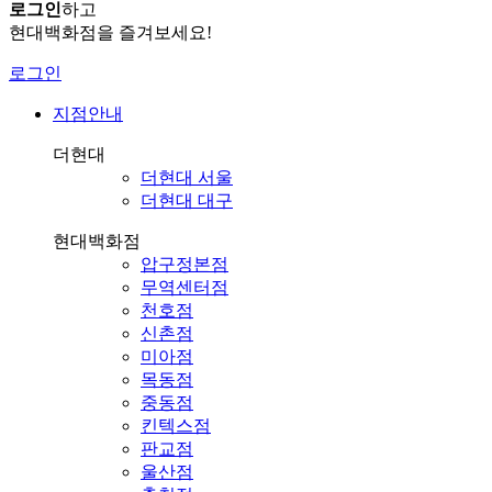
로그인
하고
현대백화점을 즐겨보세요!
로그인
지점안내
더현대
더현대 서울
더현대 대구
현대백화점
압구정본점
무역센터점
천호점
신촌점
미아점
목동점
중동점
킨텍스점
판교점
울산점