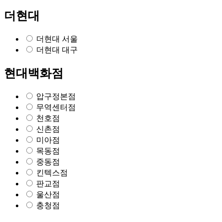
더현대
더현대 서울
더현대 대구
현대백화점
압구정본점
무역센터점
천호점
신촌점
미아점
목동점
중동점
킨텍스점
판교점
울산점
충청점