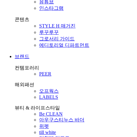
유튜브
인스타그램
콘텐츠
STYLE H 매거진
루꾸루꾸
그로서리 가이드
에디토리얼 디파트먼트
브랜드
컨템포러리
PEER
해외패션
오프웍스
LABELS
뷰티 & 라이프스타일
Be CLEAN
아우구스티누스 바더
위펫
till white