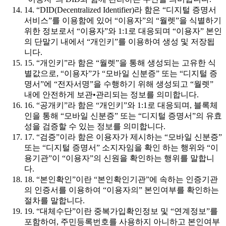
14. “DID(Decentralized Identifier)라 함은 “디지털 증명서
서비스”를 이용함에 있어 “이용자”의 “월렛”을 식별하기
위한 정보로서 “이용자”와 1:1로 대응되며 “이용자” 본인
의 단말기 내에서 “개인키”를 이용하여 생성 및 저장됩
니다.
15. “개인키”라 함은 “월렛”을 통해 생성되는 고유한 식
별값으로, “이용자”가 “모바일 신분증” 또는 “디지털 증
명서”에 “전자서명”을 수행하기 위해 생성되고 “월렛”
내에 안전하게 보관•관리되는 정보를 의미합니다.
16. “공개키”라 함은 “개인키”와 1:1로 대응되며, 블록체
인을 통해 “모바일 신분증” 또는 “디지털 증명서”의 유효
성을 검증할 수 있는 정보를 의미합니다.
17. “검증”이라 함은 이용자가 제시하는 “모바일 신분증”
또는 “디지털 증명서” 소지자임을 확인 하는 행위와 “이
용기관”이 “이용자”의 신원을 확인하는 행위를 말합니
다.
18. “본인확인”이란 “본인확인기관”에 속하는 인증기관
의 인증서를 이용하여 “이용자의” 본인여부를 확인하는
절차를 말합니다.
19. “대체수단”이란 중복가입확인정보 및 “연계정보”를
포함하여, 주민등록번호를 사용하지 아니하고 본인여부