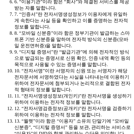
6. “이용기관”이라 함은 “회사”와 체결된 서비스를 제공
받는 자를 말합니다.
7. “인증서”란 전자서명생성정보가 이용자에게 유일하
게 속한다는 사실 등을 확인하고 이를 증명하는 전자적
정보를 말합니다.
8. “모바일 신분증”이라 함은 정부기관이 발급하는 스마
트폰 기반 신분증을 말하며 전자적 방식의 신분증(모바
일 운전면허증)을 말합니다.
9. “디지털 증명서”란 “발급기관”에 의해 전자적인 방식
으로 발급되는 증명서로 신원 확인, 인증 내역 확인 등의
목적으로 사용될 수 있는 증명서를 말합니다.
10. “전자서명”이란 서명자의 신원 또는 서명자가 해당
전자문서에 서명하였다는 사실을 나타내는데 이용하기
위하여 전자문서에 첨부되거나 논리적으로 결합된 전자
적 형태의 정보를 말합니다.
11. “전자서명생성정보(개인키)”란 전자서명을 생성하기
위하여 이용하는 전자적 정보를 말합니다.
12. “전자서명검증정보(공개키)”란 전자서명을 검증하기
위하여 이용하는 전자적 정보를 말합니다.
13. “월렛”이라 함은 “이용자” 소유의 단말기에 “모바일
신분증”, “디지털 증명서” 등을 보관, 관리하는 서비스로
“이용자”의 DID와 함께 관리하는 수단을 의미합니다.