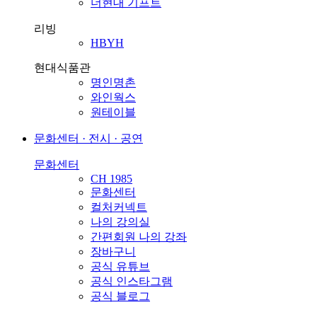
더현대 기프트
리빙
HBYH
현대식품관
명인명촌
와인웍스
원테이블
문화센터 · 전시 · 공연
문화센터
CH 1985
문화센터
컬처커넥트
나의 강의실
간편회원 나의 강좌
장바구니
공식 유튜브
공식 인스타그램
공식 블로그