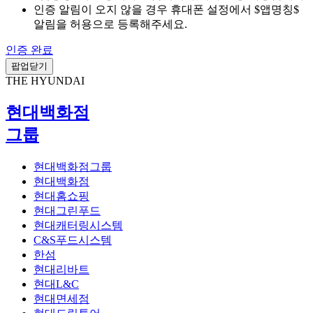
인증 알림이 오지 않을 경우 휴대폰 설정에서 $앱명칭$
알림을 허용으로 등록해주세요.
인증 완료
팝업닫기
THE HYUNDAI
현대백화점
그룹
현대백화점그룹
현대백화점
현대홈쇼핑
현대그린푸드
현대캐터링시스템
C&S푸드시스템
한섬
현대리바트
현대L&C
현대면세점