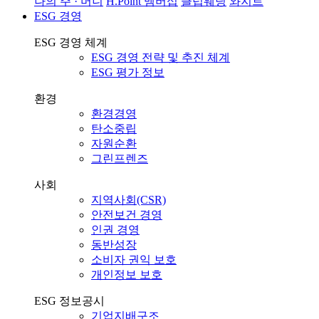
나의 주 · 머니
H.Point 멤버십
클럽웨딩
와지트
ESG 경영
ESG 경영 체계
ESG 경영 전략 및 추진 체계
ESG 평가 정보
환경
환경경영
탄소중립
자원순환
그린프렌즈
사회
지역사회(CSR)
안전보건 경영
인권 경영
동반성장
소비자 권익 보호
개인정보 보호
ESG 정보공시
기업지배구조