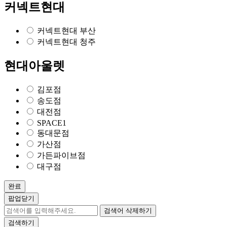
커넥트현대
커넥트현대 부산
커넥트현대 청주
현대아울렛
김포점
송도점
대전점
SPACE1
동대문점
가산점
가든파이브점
대구점
완료
팝업닫기
검색어 삭제하기
검색하기