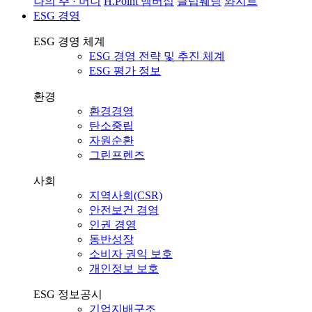
나의 주 · 머니
H.Point 멤버십
클럽웨딩
와지트
ESG 경영
ESG 경영 체계
ESG 경영 전략 및 추진 체계
ESG 평가 정보
환경
환경경영
탄소중립
자원순환
그린프렌즈
사회
지역사회(CSR)
안전보건 경영
인권 경영
동반성장
소비자 권익 보호
개인정보 보호
ESG 정보공시
기업지배구조