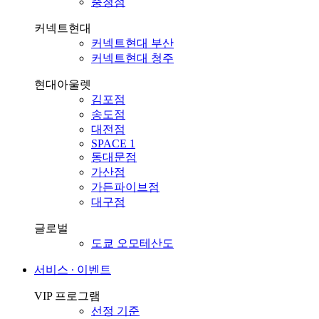
충청점
커넥트현대
커넥트현대 부산
커넥트현대 청주
현대아울렛
김포점
송도점
대전점
SPACE 1
동대문점
가산점
가든파이브점
대구점
글로벌
도쿄 오모테산도
서비스 ∙ 이벤트
VIP 프로그램
선정 기준