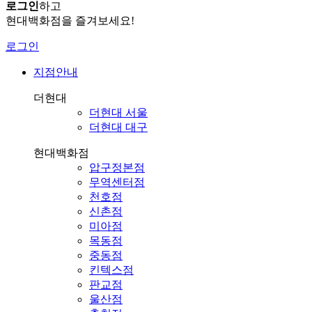
로그인
하고
현대백화점을 즐겨보세요!
로그인
지점안내
더현대
더현대 서울
더현대 대구
현대백화점
압구정본점
무역센터점
천호점
신촌점
미아점
목동점
중동점
킨텍스점
판교점
울산점