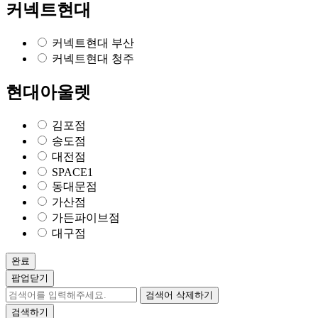
커넥트현대
커넥트현대 부산
커넥트현대 청주
현대아울렛
김포점
송도점
대전점
SPACE1
동대문점
가산점
가든파이브점
대구점
완료
팝업닫기
검색어 삭제하기
검색하기