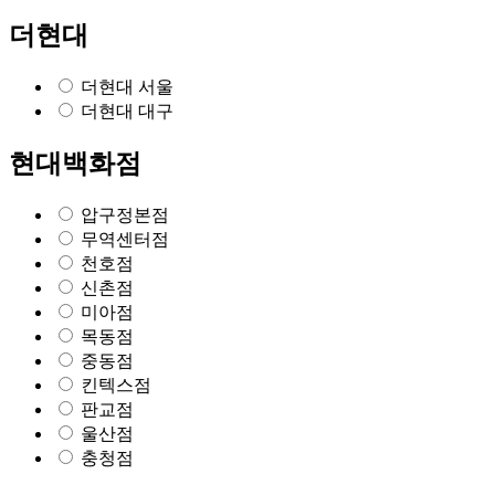
더현대
더현대 서울
더현대 대구
현대백화점
압구정본점
무역센터점
천호점
신촌점
미아점
목동점
중동점
킨텍스점
판교점
울산점
충청점