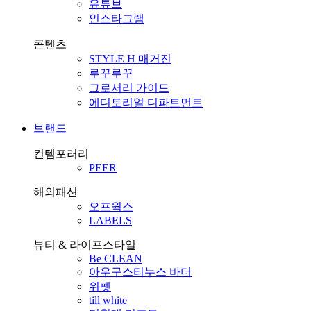
유튜브
인스타그램
콘텐츠
STYLE H 매거진
루꾸루꾸
그로서리 가이드
에디토리얼 디파트먼트
브랜드
컨템포러리
PEER
해외패션
오프웍스
LABELS
뷰티 & 라이프스타일
Be CLEAN
아우구스티누스 바더
위펫
till white