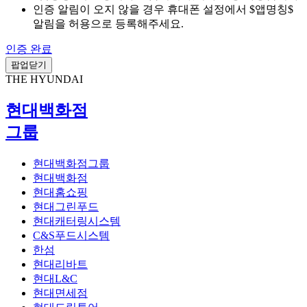
인증 알림이 오지 않을 경우 휴대폰 설정에서 $앱명칭$
알림을 허용으로 등록해주세요.
인증 완료
팝업닫기
THE HYUNDAI
현대백화점
그룹
현대백화점그룹
현대백화점
현대홈쇼핑
현대그린푸드
현대캐터링시스템
C&S푸드시스템
한섬
현대리바트
현대L&C
현대면세점