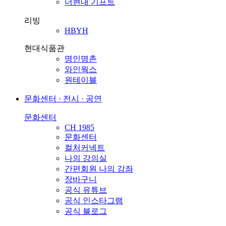
더현대 기프트
리빙
HBYH
현대식품관
명인명촌
와인웍스
원테이블
문화센터 · 전시 · 공연
문화센터
CH 1985
문화센터
컬처커넥트
나의 강의실
간편회원 나의 강좌
장바구니
공식 유튜브
공식 인스타그램
공식 블로그