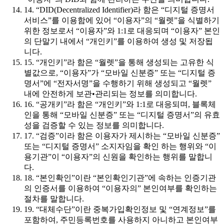
14. “DID(Decentralized Identifier)라 함은 “디지털 증명서
서비스”를 이용함에 있어 “이용자”의 “월렛”을 식별하기
위한 정보로서 “이용자”와 1:1로 대응되며 “이용자” 본인
의 단말기 내에서 “개인키”를 이용하여 생성 및 저장됩
니다.
15. “개인키”라 함은 “월렛”을 통해 생성되는 고유한 식
별값으로, “이용자”가 “모바일 신분증” 또는 “디지털 증
명서”에 “전자서명”을 수행하기 위해 생성되고 “월렛”
내에 안전하게 보관•관리되는 정보를 의미합니다.
16. “공개키”라 함은 “개인키”와 1:1로 대응되며, 블록체
인을 통해 “모바일 신분증” 또는 “디지털 증명서”의 유효
성을 검증할 수 있는 정보를 의미합니다.
17. “검증”이라 함은 이용자가 제시하는 “모바일 신분증”
또는 “디지털 증명서” 소지자임을 확인 하는 행위와 “이
용기관”이 “이용자”의 신원을 확인하는 행위를 말합니
다.
18. “본인확인”이란 “본인확인기관”에 속하는 인증기관
의 인증서를 이용하여 “이용자의” 본인여부를 확인하는
절차를 말합니다.
19. “대체수단”이란 중복가입확인정보 및 “연계정보”를
포함하여, 주민등록번호를 사용하지 아니하고 본인여부