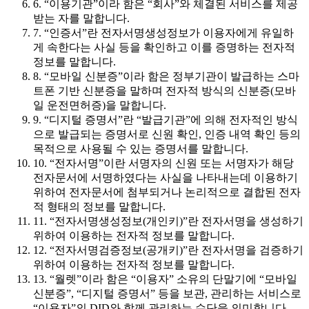
6. “이용기관”이라 함은 “회사”와 체결된 서비스를 제공
받는 자를 말합니다.
7. “인증서”란 전자서명생성정보가 이용자에게 유일하
게 속한다는 사실 등을 확인하고 이를 증명하는 전자적
정보를 말합니다.
8. “모바일 신분증”이라 함은 정부기관이 발급하는 스마
트폰 기반 신분증을 말하며 전자적 방식의 신분증(모바
일 운전면허증)을 말합니다.
9. “디지털 증명서”란 “발급기관”에 의해 전자적인 방식
으로 발급되는 증명서로 신원 확인, 인증 내역 확인 등의
목적으로 사용될 수 있는 증명서를 말합니다.
10. “전자서명”이란 서명자의 신원 또는 서명자가 해당
전자문서에 서명하였다는 사실을 나타내는데 이용하기
위하여 전자문서에 첨부되거나 논리적으로 결합된 전자
적 형태의 정보를 말합니다.
11. “전자서명생성정보(개인키)”란 전자서명을 생성하기
위하여 이용하는 전자적 정보를 말합니다.
12. “전자서명검증정보(공개키)”란 전자서명을 검증하기
위하여 이용하는 전자적 정보를 말합니다.
13. “월렛”이라 함은 “이용자” 소유의 단말기에 “모바일
신분증”, “디지털 증명서” 등을 보관, 관리하는 서비스로
“이용자”의 DID와 함께 관리하는 수단을 의미합니다.