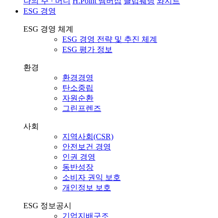
나의 주 · 머니
H.Point 멤버십
클럽웨딩
와지트
ESG 경영
ESG 경영 체계
ESG 경영 전략 및 추진 체계
ESG 평가 정보
환경
환경경영
탄소중립
자원순환
그린프렌즈
사회
지역사회(CSR)
안전보건 경영
인권 경영
동반성장
소비자 권익 보호
개인정보 보호
ESG 정보공시
기업지배구조