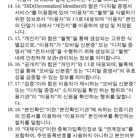
14. “DID(Decentralized Identifier)라 함은 “디지털 증명서
서비스”를 이용함에 있어 “이용자”의 “월렛”을 식별하기
위한 정보로서 “이용자”와 1:1로 대응되며 “이용자” 본인
의 단말기 내에서 “개인키”를 이용하여 생성 및 저장됩
니다.
15. “개인키”라 함은 “월렛”을 통해 생성되는 고유한 식
별값으로, “이용자”가 “모바일 신분증” 또는 “디지털 증
명서”에 “전자서명”을 수행하기 위해 생성되고 “월렛”
내에 안전하게 보관•관리되는 정보를 의미합니다.
16. “공개키”라 함은 “개인키”와 1:1로 대응되며, 블록체
인을 통해 “모바일 신분증” 또는 “디지털 증명서”의 유효
성을 검증할 수 있는 정보를 의미합니다.
17. “검증”이라 함은 이용자가 제시하는 “모바일 신분증”
또는 “디지털 증명서” 소지자임을 확인 하는 행위와 “이
용기관”이 “이용자”의 신원을 확인하는 행위를 말합니
다.
18. “본인확인”이란 “본인확인기관”에 속하는 인증기관
의 인증서를 이용하여 “이용자의” 본인여부를 확인하는
절차를 말합니다.
19. “대체수단”이란 중복가입확인정보 및 “연계정보”를
포함하여, 주민등록번호를 사용하지 아니하고 본인여부