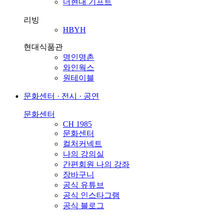
더현대 기프트
리빙
HBYH
현대식품관
명인명촌
와인웍스
원테이블
문화센터 · 전시 · 공연
문화센터
CH 1985
문화센터
컬처커넥트
나의 강의실
간편회원 나의 강좌
장바구니
공식 유튜브
공식 인스타그램
공식 블로그