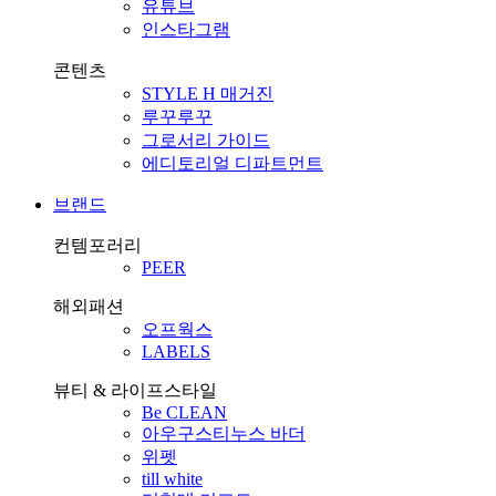
유튜브
인스타그램
콘텐츠
STYLE H 매거진
루꾸루꾸
그로서리 가이드
에디토리얼 디파트먼트
브랜드
컨템포러리
PEER
해외패션
오프웍스
LABELS
뷰티 & 라이프스타일
Be CLEAN
아우구스티누스 바더
위펫
till white