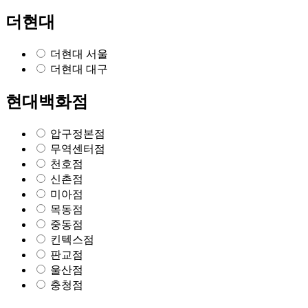
더현대
더현대 서울
더현대 대구
현대백화점
압구정본점
무역센터점
천호점
신촌점
미아점
목동점
중동점
킨텍스점
판교점
울산점
충청점