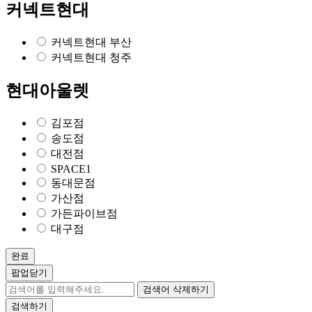
커넥트현대
커넥트현대 부산
커넥트현대 청주
현대아울렛
김포점
송도점
대전점
SPACE1
동대문점
가산점
가든파이브점
대구점
완료
팝업닫기
검색어 삭제하기
검색하기