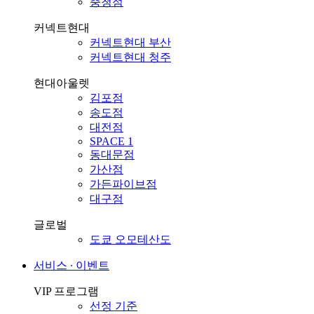
충청점
커넥트현대
커넥트현대 부산
커넥트현대 청주
현대아울렛
김포점
송도점
대전점
SPACE 1
동대문점
가산점
가든파이브점
대구점
글로벌
도쿄 오모테산도
서비스 ∙ 이벤트
VIP 프로그램
선정 기준