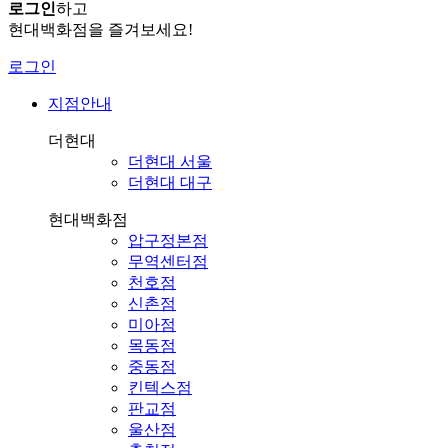
로그인
하고
현대백화점을 즐겨보세요!
로그인
지점안내
더현대
더현대 서울
더현대 대구
현대백화점
압구정본점
무역센터점
천호점
신촌점
미아점
목동점
중동점
킨텍스점
판교점
울산점