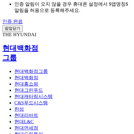
인증 알림이 오지 않을 경우 휴대폰 설정에서 $앱명칭$
알림을 허용으로 등록해주세요.
인증 완료
팝업닫기
THE HYUNDAI
현대백화점
그룹
현대백화점그룹
현대백화점
현대홈쇼핑
현대그린푸드
현대캐터링시스템
C&S푸드시스템
한섬
현대리바트
현대L&C
현대면세점