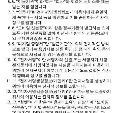
6. “이용기관”이라 함은 “회사”와 체결된 서비스를 제공
받는 자를 말합니다.
7. “인증서”란 전자서명생성정보가 이용자에게 유일하
게 속한다는 사실 등을 확인하고 이를 증명하는 전자적
정보를 말합니다.
8. “모바일 신분증”이라 함은 정부기관이 발급하는 스마
트폰 기반 신분증을 말하며 전자적 방식의 신분증(모바
일 운전면허증)을 말합니다.
9. “디지털 증명서”란 “발급기관”에 의해 전자적인 방식
으로 발급되는 증명서로 신원 확인, 인증 내역 확인 등의
목적으로 사용될 수 있는 증명서를 말합니다.
10. “전자서명”이란 서명자의 신원 또는 서명자가 해당
전자문서에 서명하였다는 사실을 나타내는데 이용하기
위하여 전자문서에 첨부되거나 논리적으로 결합된 전자
적 형태의 정보를 말합니다.
11. “전자서명생성정보(개인키)”란 전자서명을 생성하기
위하여 이용하는 전자적 정보를 말합니다.
12. “전자서명검증정보(공개키)”란 전자서명을 검증하기
위하여 이용하는 전자적 정보를 말합니다.
13. “월렛”이라 함은 “이용자” 소유의 단말기에 “모바일
신분증”, “디지털 증명서” 등을 보관, 관리하는 서비스로
“이용자”의 DID와 함께 관리하는 수단을 의미합니다.