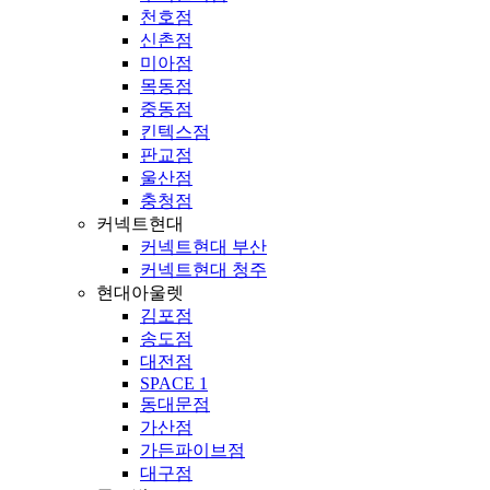
천호점
신촌점
미아점
목동점
중동점
킨텍스점
판교점
울산점
충청점
커넥트현대
커넥트현대 부산
커넥트현대 청주
현대아울렛
김포점
송도점
대전점
SPACE 1
동대문점
가산점
가든파이브점
대구점