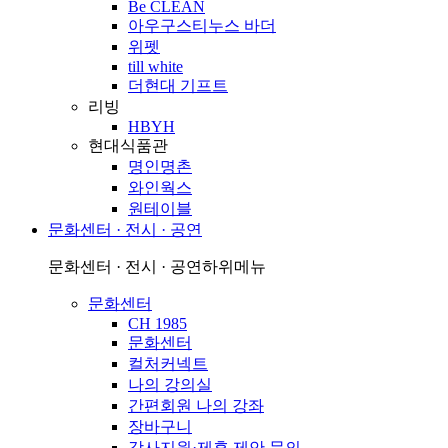
Be CLEAN
아우구스티누스 바더
위펫
till white
더현대 기프트
리빙
HBYH
현대식품관
명인명촌
와인웍스
원테이블
문화센터 · 전시 · 공연
문화센터 · 전시 · 공연
하위메뉴
문화센터
CH 1985
문화센터
컬처커넥트
나의 강의실
간편회원 나의 강좌
장바구니
강사지원·제휴 제안 문의