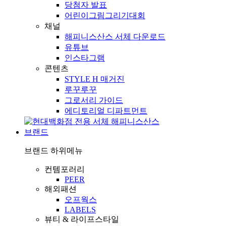
당첨자 발표
어린이그림그리기대회
채널
해피니스산스 서체 다운로드
유튜브
인스타그램
콘텐츠
STYLE H 매거진
루꾸루꾸
그로서리 가이드
에디토리얼 디파트먼트
브랜드
브랜드
하위메뉴
컨템포러리
PEER
해외패션
오프웍스
LABELS
뷰티 & 라이프스타일