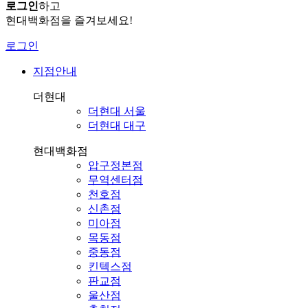
로그인
하고
현대백화점을 즐겨보세요!
로그인
지점안내
더현대
더현대 서울
더현대 대구
현대백화점
압구정본점
무역센터점
천호점
신촌점
미아점
목동점
중동점
킨텍스점
판교점
울산점