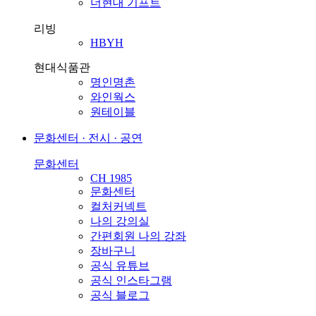
더현대 기프트
리빙
HBYH
현대식품관
명인명촌
와인웍스
원테이블
문화센터 · 전시 · 공연
문화센터
CH 1985
문화센터
컬처커넥트
나의 강의실
간편회원 나의 강좌
장바구니
공식 유튜브
공식 인스타그램
공식 블로그