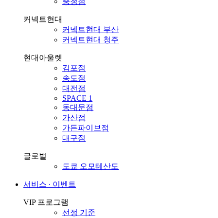
충청점
커넥트현대
커넥트현대 부산
커넥트현대 청주
현대아울렛
김포점
송도점
대전점
SPACE 1
동대문점
가산점
가든파이브점
대구점
글로벌
도쿄 오모테산도
서비스 ∙ 이벤트
VIP 프로그램
선정 기준