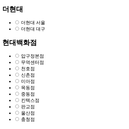
더현대
더현대 서울
더현대 대구
현대백화점
압구정본점
무역센터점
천호점
신촌점
미아점
목동점
중동점
킨텍스점
판교점
울산점
충청점