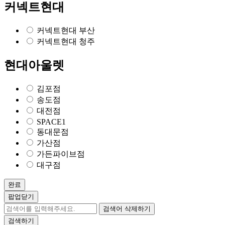
커넥트현대
커넥트현대 부산
커넥트현대 청주
현대아울렛
김포점
송도점
대전점
SPACE1
동대문점
가산점
가든파이브점
대구점
완료
팝업닫기
검색어 삭제하기
검색하기