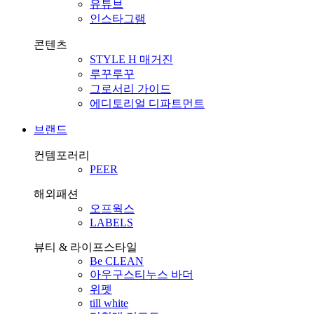
유튜브
인스타그램
콘텐츠
STYLE H 매거진
루꾸루꾸
그로서리 가이드
에디토리얼 디파트먼트
브랜드
컨템포러리
PEER
해외패션
오프웍스
LABELS
뷰티 & 라이프스타일
Be CLEAN
아우구스티누스 바더
위펫
till white