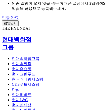
인증 알림이 오지 않을 경우 휴대폰 설정에서 $앱명칭$
알림을 허용으로 등록해주세요.
인증 완료
팝업닫기
THE HYUNDAI
현대백화점
그룹
현대백화점그룹
현대백화점
현대홈쇼핑
현대그린푸드
현대캐터링시스템
C&S푸드시스템
한섬
현대리바트
현대L&C
현대면세점