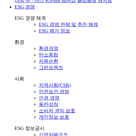
나의 주 · 머니
H.Point 멤버십
클럽웨딩
와지트
ESG 경영
ESG 경영 체계
ESG 경영 전략 및 추진 체계
ESG 평가 정보
환경
환경경영
탄소중립
자원순환
그린프렌즈
사회
지역사회(CSR)
안전보건 경영
인권 경영
동반성장
소비자 권익 보호
개인정보 보호
ESG 정보공시
기업지배구조