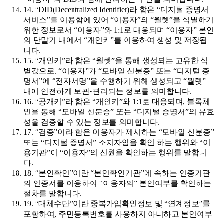
14. “DID(Decentralized Identifier)라 함은 “디지털 증명서
서비스”를 이용함에 있어 “이용자”의 “월렛”을 식별하기
위한 정보로서 “이용자”와 1:1로 대응되며 “이용자” 본인
의 단말기 내에서 “개인키”를 이용하여 생성 및 저장됩
니다.
15. “개인키”라 함은 “월렛”을 통해 생성되는 고유한 식
별값으로, “이용자”가 “모바일 신분증” 또는 “디지털 증
명서”에 “전자서명”을 수행하기 위해 생성되고 “월렛”
내에 안전하게 보관•관리되는 정보를 의미합니다.
16. “공개키”라 함은 “개인키”와 1:1로 대응되며, 블록체
인을 통해 “모바일 신분증” 또는 “디지털 증명서”의 유효
성을 검증할 수 있는 정보를 의미합니다.
17. “검증”이라 함은 이용자가 제시하는 “모바일 신분증”
또는 “디지털 증명서” 소지자임을 확인 하는 행위와 “이
용기관”이 “이용자”의 신원을 확인하는 행위를 말합니
다.
18. “본인확인”이란 “본인확인기관”에 속하는 인증기관
의 인증서를 이용하여 “이용자의” 본인여부를 확인하는
절차를 말합니다.
19. “대체수단”이란 중복가입확인정보 및 “연계정보”를
포함하여, 주민등록번호를 사용하지 아니하고 본인여부