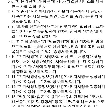
6. “이용기관”이라 함은 “회사”와 체결된 서비스를 제공
받는 자를 말합니다.
7. “인증서”란 전자서명생성정보가 이용자에게 유일하
게 속한다는 사실 등을 확인하고 이를 증명하는 전자적
정보를 말합니다.
8. “모바일 신분증”이라 함은 정부기관이 발급하는 스마
트폰 기반 신분증을 말하며 전자적 방식의 신분증(모바
일 운전면허증)을 말합니다.
9. “디지털 증명서”란 “발급기관”에 의해 전자적인 방식
으로 발급되는 증명서로 신원 확인, 인증 내역 확인 등의
목적으로 사용될 수 있는 증명서를 말합니다.
10. “전자서명”이란 서명자의 신원 또는 서명자가 해당
전자문서에 서명하였다는 사실을 나타내는데 이용하기
위하여 전자문서에 첨부되거나 논리적으로 결합된 전자
적 형태의 정보를 말합니다.
11. “전자서명생성정보(개인키)”란 전자서명을 생성하기
위하여 이용하는 전자적 정보를 말합니다.
12. “전자서명검증정보(공개키)”란 전자서명을 검증하기
위하여 이용하는 전자적 정보를 말합니다.
13. “월렛”이라 함은 “이용자” 소유의 단말기에 “모바일
신분증”, “디지털 증명서” 등을 보관, 관리하는 서비스로
“이용자”의 DID와 함께 관리하는 수단을 의미합니다.