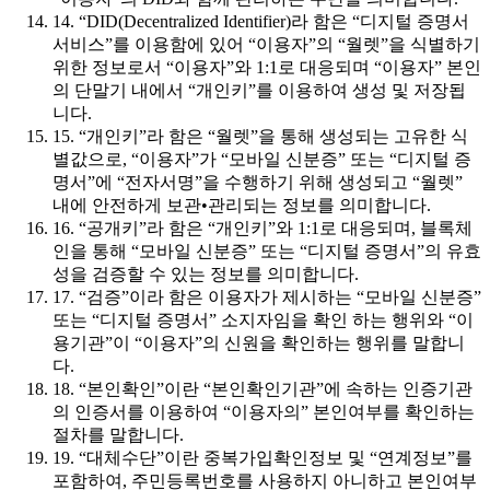
14. “DID(Decentralized Identifier)라 함은 “디지털 증명서
서비스”를 이용함에 있어 “이용자”의 “월렛”을 식별하기
위한 정보로서 “이용자”와 1:1로 대응되며 “이용자” 본인
의 단말기 내에서 “개인키”를 이용하여 생성 및 저장됩
니다.
15. “개인키”라 함은 “월렛”을 통해 생성되는 고유한 식
별값으로, “이용자”가 “모바일 신분증” 또는 “디지털 증
명서”에 “전자서명”을 수행하기 위해 생성되고 “월렛”
내에 안전하게 보관•관리되는 정보를 의미합니다.
16. “공개키”라 함은 “개인키”와 1:1로 대응되며, 블록체
인을 통해 “모바일 신분증” 또는 “디지털 증명서”의 유효
성을 검증할 수 있는 정보를 의미합니다.
17. “검증”이라 함은 이용자가 제시하는 “모바일 신분증”
또는 “디지털 증명서” 소지자임을 확인 하는 행위와 “이
용기관”이 “이용자”의 신원을 확인하는 행위를 말합니
다.
18. “본인확인”이란 “본인확인기관”에 속하는 인증기관
의 인증서를 이용하여 “이용자의” 본인여부를 확인하는
절차를 말합니다.
19. “대체수단”이란 중복가입확인정보 및 “연계정보”를
포함하여, 주민등록번호를 사용하지 아니하고 본인여부