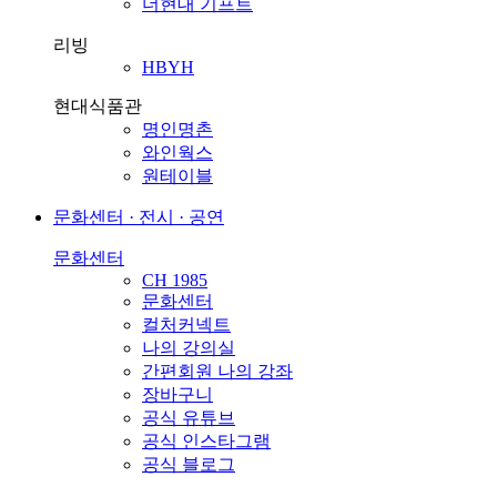
더현대 기프트
리빙
HBYH
현대식품관
명인명촌
와인웍스
원테이블
문화센터 · 전시 · 공연
문화센터
CH 1985
문화센터
컬처커넥트
나의 강의실
간편회원 나의 강좌
장바구니
공식 유튜브
공식 인스타그램
공식 블로그