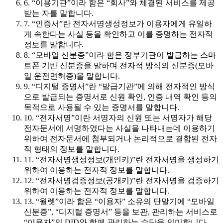
6. “이용기관”이라 함은 “회사”와 체결된 서비스를 제공
받는 자를 말합니다.
7. “인증서”란 전자서명생성정보가 이용자에게 유일하
게 속한다는 사실 등을 확인하고 이를 증명하는 전자적
정보를 말합니다.
8. “모바일 신분증”이라 함은 정부기관이 발급하는 스마
트폰 기반 신분증을 말하며 전자적 방식의 신분증(모바
일 운전면허증)을 말합니다.
9. “디지털 증명서”란 “발급기관”에 의해 전자적인 방식
으로 발급되는 증명서로 신원 확인, 인증 내역 확인 등의
목적으로 사용될 수 있는 증명서를 말합니다.
10. “전자서명”이란 서명자의 신원 또는 서명자가 해당
전자문서에 서명하였다는 사실을 나타내는데 이용하기
위하여 전자문서에 첨부되거나 논리적으로 결합된 전자
적 형태의 정보를 말합니다.
11. “전자서명생성정보(개인키)”란 전자서명을 생성하기
위하여 이용하는 전자적 정보를 말합니다.
12. “전자서명검증정보(공개키)”란 전자서명을 검증하기
위하여 이용하는 전자적 정보를 말합니다.
13. “월렛”이라 함은 “이용자” 소유의 단말기에 “모바일
신분증”, “디지털 증명서” 등을 보관, 관리하는 서비스로
“이용자”의 DID와 함께 관리하는 수단을 의미합니다.