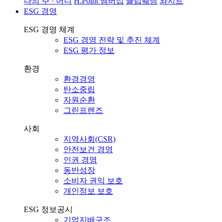
나의 주 · 머니
H.Point 멤버십
클럽웨딩
와지트
ESG 경영
ESG 경영 체계
ESG 경영 전략 및 추진 체계
ESG 평가 정보
환경
환경경영
탄소중립
자원순환
그린프렌즈
사회
지역사회(CSR)
안전보건 경영
인권 경영
동반성장
소비자 권익 보호
개인정보 보호
ESG 정보공시
기업지배구조