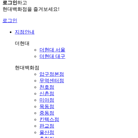
로그인
하고
현대백화점을 즐겨보세요!
로그인
지점안내
더현대
더현대 서울
더현대 대구
현대백화점
압구정본점
무역센터점
천호점
신촌점
미아점
목동점
중동점
킨텍스점
판교점
울산점