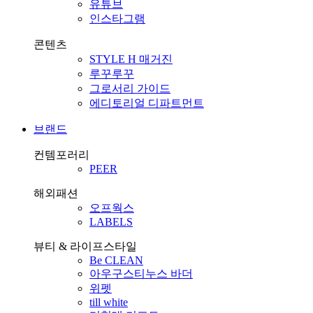
유튜브
인스타그램
콘텐츠
STYLE H 매거진
루꾸루꾸
그로서리 가이드
에디토리얼 디파트먼트
브랜드
컨템포러리
PEER
해외패션
오프웍스
LABELS
뷰티 & 라이프스타일
Be CLEAN
아우구스티누스 바더
위펫
till white