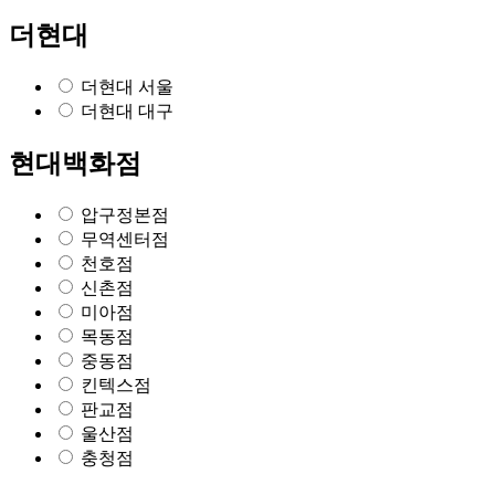
더현대
더현대 서울
더현대 대구
현대백화점
압구정본점
무역센터점
천호점
신촌점
미아점
목동점
중동점
킨텍스점
판교점
울산점
충청점