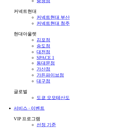
충청점
커넥트현대
커넥트현대 부산
커넥트현대 청주
현대아울렛
김포점
송도점
대전점
SPACE 1
동대문점
가산점
가든파이브점
대구점
글로벌
도쿄 오모테산도
서비스 ∙ 이벤트
VIP 프로그램
선정 기준