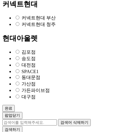
커넥트현대
커넥트현대 부산
커넥트현대 청주
현대아울렛
김포점
송도점
대전점
SPACE1
동대문점
가산점
가든파이브점
대구점
완료
팝업닫기
검색어 삭제하기
검색하기