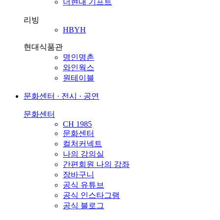
더현대 기프트
리빙
HBYH
현대식품관
명인명촌
와인웍스
원테이블
문화센터 · 전시 · 공연
문화센터
CH 1985
문화센터
컬처커넥트
나의 강의실
간편회원 나의 강좌
장바구니
공식 유튜브
공식 인스타그램
공식 블로그