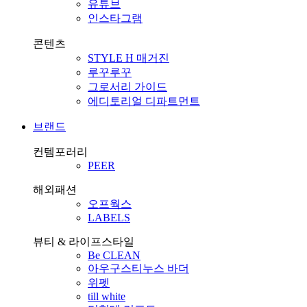
유튜브
인스타그램
콘텐츠
STYLE H 매거진
루꾸루꾸
그로서리 가이드
에디토리얼 디파트먼트
브랜드
컨템포러리
PEER
해외패션
오프웍스
LABELS
뷰티 & 라이프스타일
Be CLEAN
아우구스티누스 바더
위펫
till white