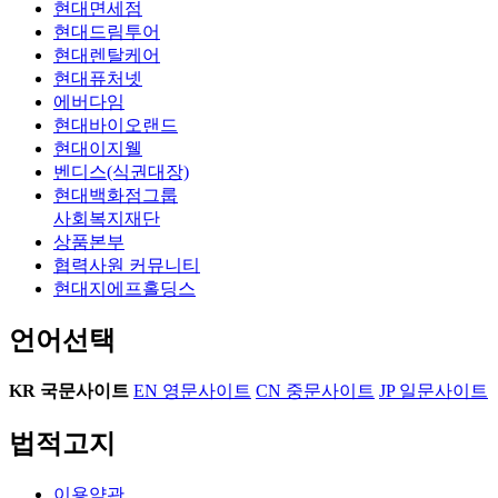
현대면세점
현대드림투어
현대렌탈케어
현대퓨처넷
에버다임
현대바이오랜드
현대이지웰
벤디스(식권대장)
현대백화점그룹
사회복지재단
상품본부
협력사원 커뮤니티
현대지에프홀딩스
언어선택
KR
국문사이트
EN
영문사이트
CN
중문사이트
JP
일문사이트
법적고지
이용약관