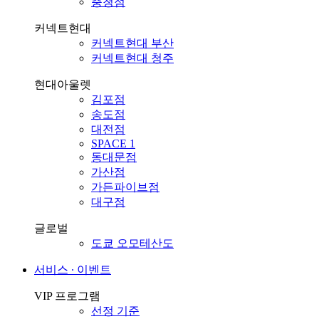
충청점
커넥트현대
커넥트현대 부산
커넥트현대 청주
현대아울렛
김포점
송도점
대전점
SPACE 1
동대문점
가산점
가든파이브점
대구점
글로벌
도쿄 오모테산도
서비스 ∙ 이벤트
VIP 프로그램
선정 기준