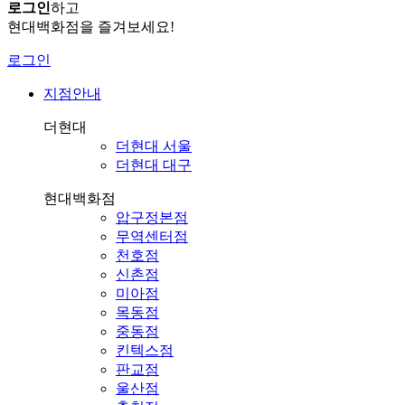
로그인
하고
현대백화점을 즐겨보세요!
로그인
지점안내
더현대
더현대 서울
더현대 대구
현대백화점
압구정본점
무역센터점
천호점
신촌점
미아점
목동점
중동점
킨텍스점
판교점
울산점