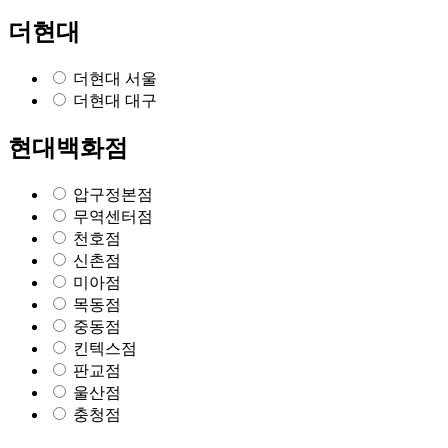
더현대
더현대 서울
더현대 대구
현대백화점
압구정본점
무역센터점
천호점
신촌점
미아점
목동점
중동점
킨텍스점
판교점
울산점
충청점