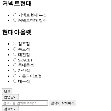
커넥트현대
커넥트현대 부산
커넥트현대 청주
현대아울렛
김포점
송도점
대전점
SPACE1
동대문점
가산점
가든파이브점
대구점
완료
팝업닫기
검색어 삭제하기
검색하기