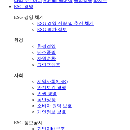
나의 주 · 머니
H.Point 멤버십
클럽웨딩
와지트
ESG 경영
ESG 경영 체계
ESG 경영 전략 및 추진 체계
ESG 평가 정보
환경
환경경영
탄소중립
자원순환
그린프렌즈
사회
지역사회(CSR)
안전보건 경영
인권 경영
동반성장
소비자 권익 보호
개인정보 보호
ESG 정보공시
기업지배구조