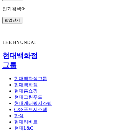
인기검색어
팝업닫기
Look kku Look kku
08/05
햇살 따라 입는 커플룩, 나랑 밥푸리랑
OOTD
BABPUL_MOM
루꾸루꾸
숙소 문을 나서자마자 밥푸리는 신나서 총 총저도 덩달아 발걸음이 가볍더라고요
시즌에 맞는 스타일 룩을 꾸며드립니다. 우리 같이 룩꾸!
Profile
3.넉넉한 수납력으로 감성과 실용성까지 모두 챙긴 ‘바스켓 백’
1.아무렇게 툭 걸쳐도 세련미와 분위기가 완성되는 ‘코튼 베스트’
5.리본 하나로 포인트! 산책길 시선 사로잡는 밥푸리 여름 룩
로에베
루이독
6.햇빛으로부터 지켜주면서 귀여움은 더 커지는 ‘강아지 모자’
막스마라
2.산뜻한 스트라이프로 휴양지 감성까지 살려주는 ‘서머 무드 스커트’
루이독
밥푸리랑 여행 중 BABPUL_MOM
THE HYUNDAI
4.내추럴한 라피아 소재에 쿠셔닝까지 더해져 오래 신어도 편안한 ‘스포츠 샌달’
끌로디피에로
토리버치
밥푸리 전담 찍사
리본 포인트 하나 같이 더했을 뿐인데, 오늘 우리 둘… 좀 귀엽지 않나요?
우리 사랑 포에버
패셔니스타견
스트라이프 플레어 스커트 ？499,000 판교점 / 커넥트현대 부산
미디엄 애너그램 바스켓 백 ？1,400,000 더현대 서울 / 압구정본점 / 무역센터점 / 판교점 / 충청점
GOE 야구모자 ？65,000 압구정본점 / 무역센터점 / 목동점 / 판교점 / 커넥트현대 부산
잠파 코튼 베스트 ？1,380,000 현대백화점/U-PLEX 전 점 (더현대 대구, 미아점, 커넥트현대 청주) 제외
#30대 #시밀러룩 #반려견여행
빅 보우 슬리브리스/블루 실크 ？62,000 압구정본점 / 무역센터점 / 목동점 / 판교점 / 커넥트현대 부산
Kira Sport Sandal ？618,000 무역센터점 / 천호점 / 목동점 / 킨텍스점 / 판교점 / 더현대 대구 / 충청점
현대백화점
스커트 컬러랑 밥푸리 옷까지 은근히 맞춰봤거든요. 이 정도면 오늘 여행 주인공, 우리 맞죠? 예쁜 풍경 사이로 우리만의 발자국 남기러 또 걸어볼게요
그룹
이번 여행은 처음부터 끝까지 밥푸리랑 함께에요 숙소 놀러 갈 때도, 카페 갈 때도 발 맞춰 걷는 것만으로도 괜히 기분 좋아지더라고요.
특별한 여행인만큼 룩도 제대로 맞췄죠! 지나가던 분들이 한 번씩 다 쳐다보는 거 있죠?
현대백화점그룹
현대백화점
같이 걷기만 해도 시선 집중! 밥푸리와 저의 시밀러룩, 슬쩍 보여드릴게요
현대홈쇼핑
현대그린푸드
현대캐터링시스템
C&S푸드시스템
한섬
현대리바트
현대L&C