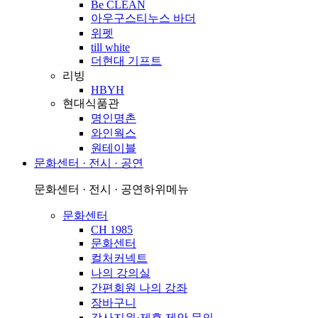
Be CLEAN
아우구스티누스 바더
위펫
till white
더현대 기프트
리빙
HBYH
현대식품관
명인명촌
와인웍스
원테이블
문화센터 · 전시 · 공연
문화센터 · 전시 · 공연
하위메뉴
문화센터
CH 1985
문화센터
컬처커넥트
나의 강의실
간편회원 나의 강좌
장바구니
강사지원·제휴 제안 문의