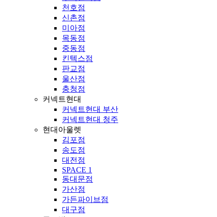
천호점
신촌점
미아점
목동점
중동점
킨텍스점
판교점
울산점
충청점
커넥트현대
커넥트현대 부산
커넥트현대 청주
현대아울렛
김포점
송도점
대전점
SPACE 1
동대문점
가산점
가든파이브점
대구점