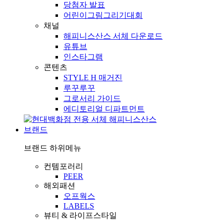
당첨자 발표
어린이그림그리기대회
채널
해피니스산스 서체 다운로드
유튜브
인스타그램
콘텐츠
STYLE H 매거진
루꾸루꾸
그로서리 가이드
에디토리얼 디파트먼트
브랜드
브랜드
하위메뉴
컨템포러리
PEER
해외패션
오프웍스
LABELS
뷰티 & 라이프스타일