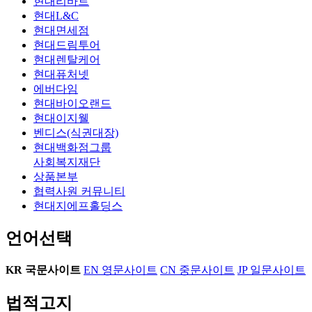
현대리바트
현대L&C
곡우 즈음에 수확한 어린 찻잎으로 만든 제주산 유기농 녹차다.
홍차(Black Tea)
시간
3-5분
현대면세점
온도
90~100℃
티백
압끼빠산드 산차 잉글리쉬 브렉퍼스트
현대드림투어
27.000원
용량
25개입
판매처
압구정본점 현대식품관
현대렌탈케어
상품설명
현대퓨처넷
에버다임
현대바이오랜드
세계 최대 티 생산지 인도에서 재배된 아쌈 홍찻잎으로 만들어 풍부하고 근본적인 홍차의 맛을 느낄 수 있다. 인도에서는 주로 우유와 함께 마시는 것이 특징.
잎차
압끼빠산드 산차 다즐링 화이트티
현대이지웰
45,000원
용량
25g
판매처
압구정본점 현대식품관
벤디스(식권대장)
상품설명
현대백화점그룹
사회복지재단
잎이 펼쳐지기 전의 봉우리 상태로 수확하여 만드는 최상급의 다즐링으로 꿀과 사탕수수 노트를 느낄 수 있다.
우롱차(Oolong Tea)
시간
3-5분
온도
90~95℃
티백
상품본부
오설록 제주 화산 우롱 티백
9.500원
용량
1.5g x 20개입
협력사원 커뮤니티
판매처
현대지에프홀딩스
더현대 서울, 더현대 대구, 무역센터점, 목동점, 판교점 현대식품관
상품설명
언어선택
찻잎을 따뜻한 바람으로 발효해 고소하게 로스팅한 우롱차 티백으로, 볶은 곡물의 향미가 특징이다.
잎차
오설록 유기농 청우롱
35,000원
용량
50g
판매처
KR
국문사이트
EN
영문사이트
CN
중문사이트
JP
일문사이트
더현대 서울, 더현대 대구, 무역센터점, 목동점, 판교점 현대식품관
상품설명
법적고지
제주의 따뜻한 햇살 아래 약발효한 우롱차로, 세작의 어린 찻잎을 약발효해 더욱 깊고 향긋한 맛을 낸다.
허브차(Herbal Tea)
시간
5-10분
온도
90~100℃
티백