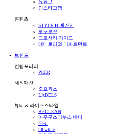
유튜브
인스타그램
콘텐츠
STYLE H 매거진
루꾸루꾸
그로서리 가이드
에디토리얼 디파트먼트
브랜드
컨템포러리
PEER
해외패션
오프웍스
LABELS
뷰티 & 라이프스타일
Be CLEAN
아우구스티누스 바더
위펫
till white