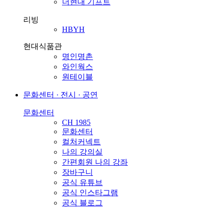
더현대 기프트
리빙
HBYH
현대식품관
명인명촌
와인웍스
원테이블
문화센터 · 전시 · 공연
문화센터
CH 1985
문화센터
컬처커넥트
나의 강의실
간편회원 나의 강좌
장바구니
공식 유튜브
공식 인스타그램
공식 블로그