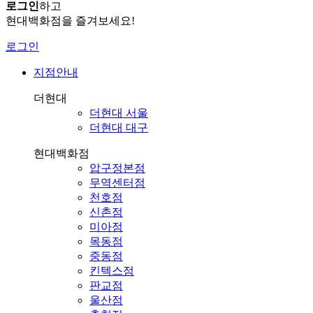
로그인
하고
현대백화점을 즐겨보세요!
로그인
지점안내
더현대
더현대 서울
더현대 대구
현대백화점
압구정본점
무역센터점
천호점
신촌점
미아점
목동점
중동점
킨텍스점
판교점
울산점