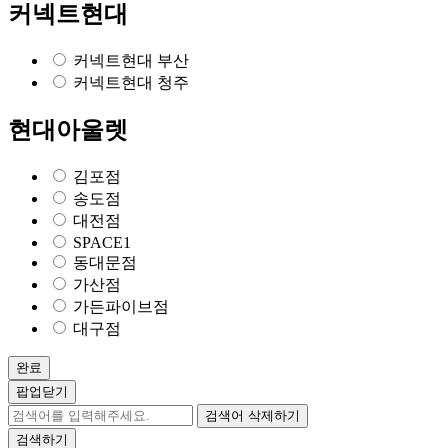
커넥트현대
커넥트현대 부산
커넥트현대 청주
현대아울렛
김포점
송도점
대전점
SPACE1
동대문점
가산점
가든파이브점
대구점
완료
팝업닫기
검색어 삭제하기
검색하기