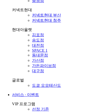
충청점
커넥트현대
커넥트현대 부산
커넥트현대 청주
현대아울렛
김포점
송도점
대전점
SPACE 1
동대문점
가산점
가든파이브점
대구점
글로벌
도쿄 오모테산도
서비스 ∙ 이벤트
VIP 프로그램
선정 기준