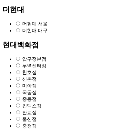
더현대
더현대 서울
더현대 대구
현대백화점
압구정본점
무역센터점
천호점
신촌점
미아점
목동점
중동점
킨텍스점
판교점
울산점
충청점