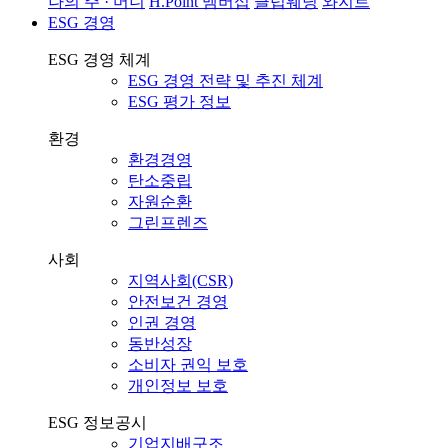
나의 주 · 머니
H.Point 멤버십
클럽웨딩
와지트
ESG 경영
ESG 경영 체계
ESG 경영 전략 및 추진 체계
ESG 평가 정보
환경
환경경영
탄소중립
자원순환
그린프렌즈
사회
지역사회(CSR)
안전보건 경영
인권 경영
동반성장
소비자 권익 보호
개인정보 보호
ESG 정보공시
기업지배구조