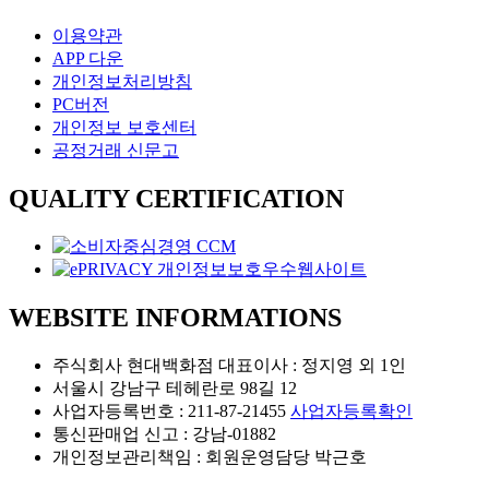
압끼빠산드 산차 히비스커스
27.000원
용량
25개입
판매처
이용약관
압구정본점 현대식품관
상품설명
APP 다운
개인정보처리방침
인도 중북부에서 자연 그대로의 히비스커스를 재배하여 고유의 맛과 향을 즐길 수 있다.
잎차
PC버전
압끼빠산드 산차 모로칸 민트 화이트 티
30,000원
용량
25g
판매처
압구정본점 현대식품관
개인정보 보호센터
상품설명
공정거래 신문고
전형적인 민트의 상쾌함을 주는 패퍼민트와 백차를 조합하여 상쾌하면서도 깔끔한 맛이 특징이다.
QUALITY CERTIFICATION
WEBSITE INFORMATIONS
주식회사 현대백화점 대표이사 : 정지영 외 1인
서울시 강남구 테헤란로 98길 12
사업자등록번호 : 211-87-21455
사업자등록확인
통신판매업 신고 : 강남-01882
개인정보관리책임 : 회원운영담당 박근호