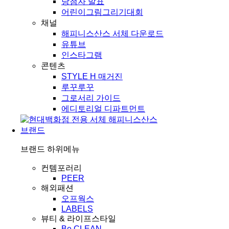
당첨자 발표
어린이그림그리기대회
채널
해피니스산스 서체 다운로드
유튜브
인스타그램
콘텐츠
STYLE H 매거진
루꾸루꾸
그로서리 가이드
에디토리얼 디파트먼트
브랜드
브랜드
하위메뉴
컨템포러리
PEER
해외패션
오프웍스
LABELS
뷰티 & 라이프스타일
Be CLEAN