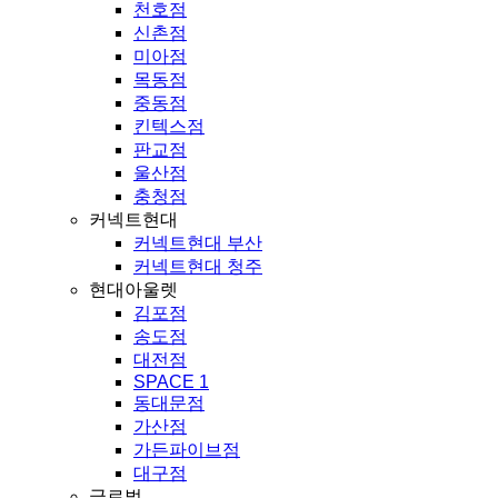
천호점
신촌점
미아점
목동점
중동점
킨텍스점
판교점
울산점
충청점
커넥트현대
커넥트현대 부산
커넥트현대 청주
현대아울렛
김포점
송도점
대전점
SPACE 1
동대문점
가산점
가든파이브점
대구점
글로벌