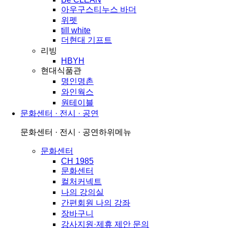
아우구스티누스 바더
위펫
till white
더현대 기프트
리빙
HBYH
현대식품관
명인명촌
와인웍스
원테이블
문화센터 · 전시 · 공연
문화센터 · 전시 · 공연
하위메뉴
문화센터
CH 1985
문화센터
컬처커넥트
나의 강의실
간편회원 나의 강좌
장바구니
강사지원·제휴 제안 문의