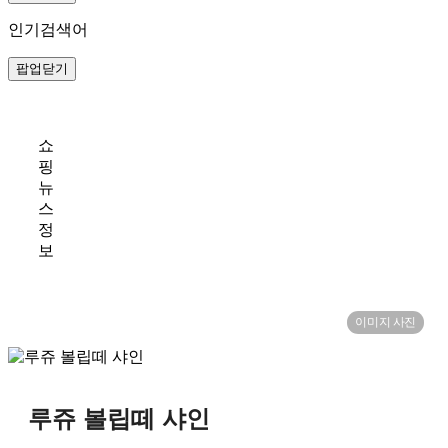
인기검색어
팝업닫기
쇼
핑
뉴
스
정
보
이미지 사진
루쥬 볼립떼 샤인