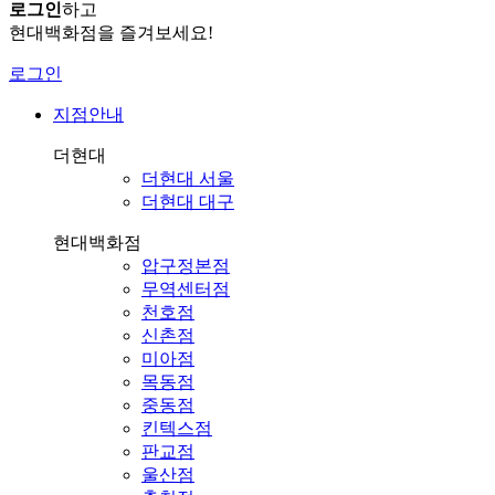
로그인
하고
현대백화점을 즐겨보세요!
로그인
지점안내
더현대
더현대 서울
더현대 대구
현대백화점
압구정본점
무역센터점
천호점
신촌점
미아점
목동점
중동점
킨텍스점
판교점
울산점