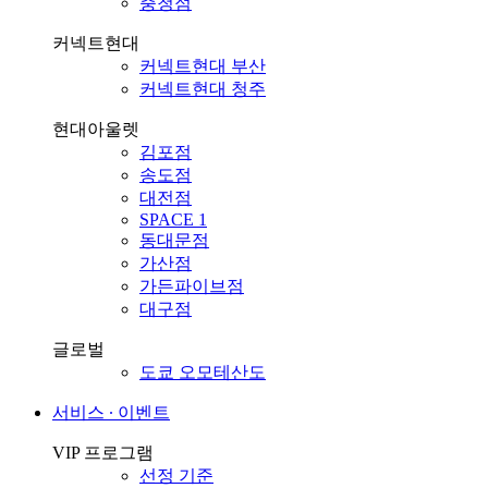
충청점
커넥트현대
커넥트현대 부산
커넥트현대 청주
현대아울렛
김포점
송도점
대전점
SPACE 1
동대문점
가산점
가든파이브점
대구점
글로벌
도쿄 오모테산도
서비스 ∙ 이벤트
VIP 프로그램
선정 기준