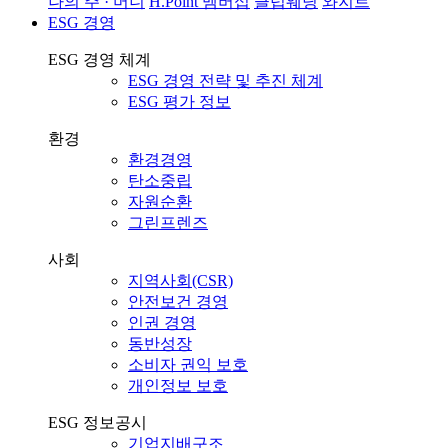
나의 주 · 머니
H.Point 멤버십
클럽웨딩
와지트
ESG 경영
ESG 경영 체계
ESG 경영 전략 및 추진 체계
ESG 평가 정보
환경
환경경영
탄소중립
자원순환
그린프렌즈
사회
지역사회(CSR)
안전보건 경영
인권 경영
동반성장
소비자 권익 보호
개인정보 보호
ESG 정보공시
기업지배구조