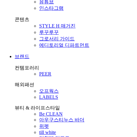
유튜브
인스타그램
콘텐츠
STYLE H 매거진
루꾸루꾸
그로서리 가이드
에디토리얼 디파트먼트
브랜드
컨템포러리
PEER
해외패션
오프웍스
LABELS
뷰티 & 라이프스타일
Be CLEAN
아우구스티누스 바더
위펫
till white