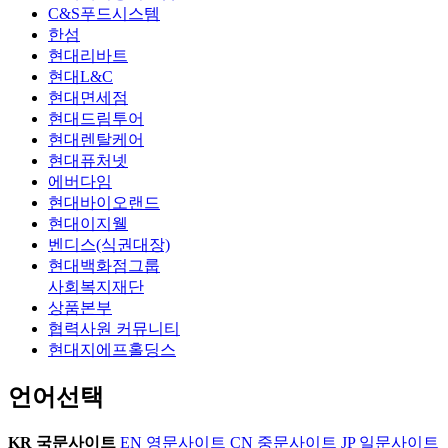
C&S푸드시스템
한섬
현대리바트
현대L&C
현대면세점
현대드림투어
현대렌탈케어
현대퓨처넷
에버다임
현대바이오랜드
현대이지웰
벤디스(식권대장)
현대백화점그룹
사회복지재단
상품본부
협력사원 커뮤니티
현대지에프홀딩스
언어선택
KR
국문사이트
EN
영문사이트
CN
중문사이트
JP
일문사이트