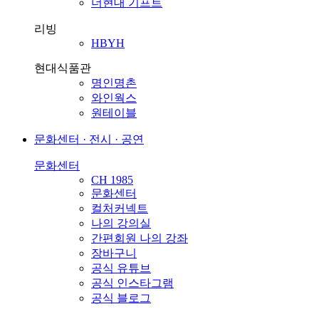
더현대 기프트
리빙
HBYH
현대식품관
명인명촌
와인웍스
원테이블
문화센터 · 전시 · 공연
문화센터
CH 1985
문화센터
컬처커넥트
나의 강의실
간편회원 나의 강좌
장바구니
공식 유튜브
공식 인스타그램
공식 블로그