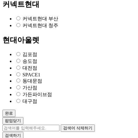
커넥트현대
커넥트현대 부산
커넥트현대 청주
현대아울렛
김포점
송도점
대전점
SPACE1
동대문점
가산점
가든파이브점
대구점
완료
팝업닫기
검색어 삭제하기
검색하기