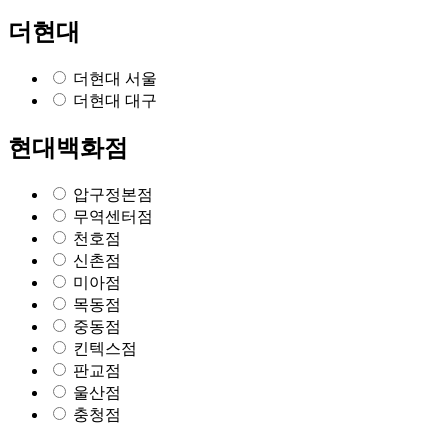
더현대
더현대 서울
더현대 대구
현대백화점
압구정본점
무역센터점
천호점
신촌점
미아점
목동점
중동점
킨텍스점
판교점
울산점
충청점