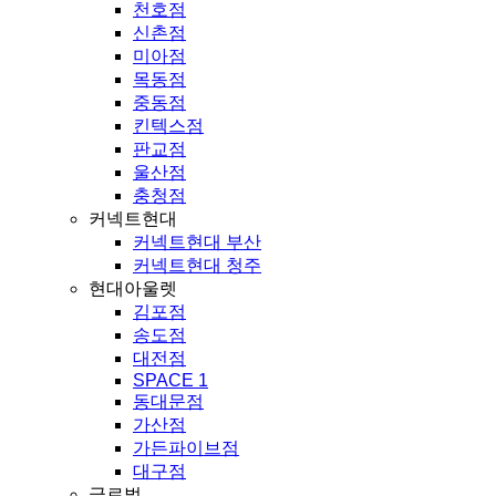
천호점
신촌점
미아점
목동점
중동점
킨텍스점
판교점
울산점
충청점
커넥트현대
커넥트현대 부산
커넥트현대 청주
현대아울렛
김포점
송도점
대전점
SPACE 1
동대문점
가산점
가든파이브점
대구점
글로벌