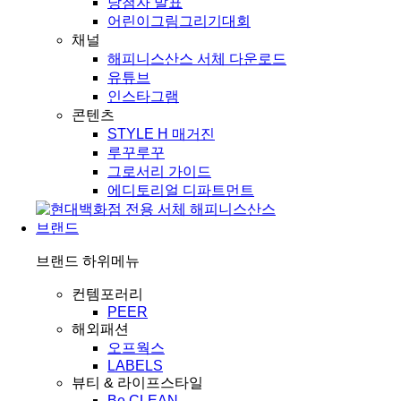
당첨자 발표
어린이그림그리기대회
채널
해피니스산스 서체 다운로드
유튜브
인스타그램
콘텐츠
STYLE H 매거진
루꾸루꾸
그로서리 가이드
에디토리얼 디파트먼트
브랜드
브랜드
하위메뉴
컨템포러리
PEER
해외패션
오프웍스
LABELS
뷰티 & 라이프스타일
Be CLEAN