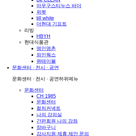
아우구스티누스 바더
위펫
till white
더현대 기프트
리빙
HBYH
현대식품관
명인명촌
와인웍스
원테이블
문화센터 · 전시 · 공연
문화센터 · 전시 · 공연
하위메뉴
문화센터
CH 1985
문화센터
컬처커넥트
나의 강의실
간편회원 나의 강좌
장바구니
강사지원·제휴 제안 문의