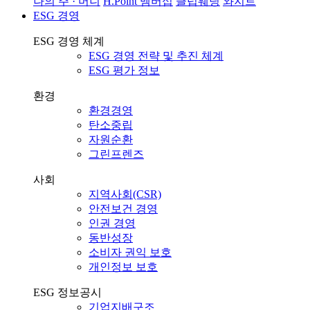
나의 주 · 머니
H.Point 멤버십
클럽웨딩
와지트
ESG 경영
ESG 경영 체계
ESG 경영 전략 및 추진 체계
ESG 평가 정보
환경
환경경영
탄소중립
자원순환
그린프렌즈
사회
지역사회(CSR)
안전보건 경영
인권 경영
동반성장
소비자 권익 보호
개인정보 보호
ESG 정보공시
기업지배구조