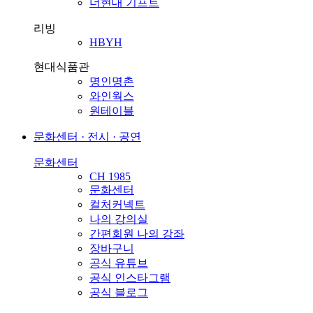
더현대 기프트
리빙
HBYH
현대식품관
명인명촌
와인웍스
원테이블
문화센터 · 전시 · 공연
문화센터
CH 1985
문화센터
컬처커넥트
나의 강의실
간편회원 나의 강좌
장바구니
공식 유튜브
공식 인스타그램
공식 블로그