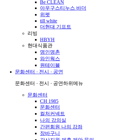
Be CLEAN
아우구스티누스 바더
위펫
till white
더현대 기프트
리빙
HBYH
현대식품관
명인명촌
와인웍스
원테이블
문화센터 · 전시 · 공연
문화센터 · 전시 · 공연
하위메뉴
문화센터
CH 1985
문화센터
컬처커넥트
나의 강의실
간편회원 나의 강좌
장바구니
강사지원·제휴 제안 문의