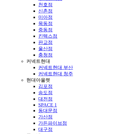
천호점
신촌점
미아점
목동점
중동점
킨텍스점
판교점
울산점
충청점
커넥트현대
커넥트현대 부산
커넥트현대 청주
현대아울렛
김포점
송도점
대전점
SPACE 1
동대문점
가산점
가든파이브점
대구점