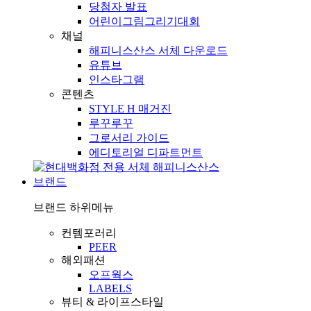
당첨자 발표
어린이그림그리기대회
채널
해피니스산스 서체 다운로드
유튜브
인스타그램
콘텐츠
STYLE H 매거진
루꾸루꾸
그로서리 가이드
에디토리얼 디파트먼트
브랜드
브랜드
하위메뉴
컨템포러리
PEER
해외패션
오프웍스
LABELS
뷰티 & 라이프스타일