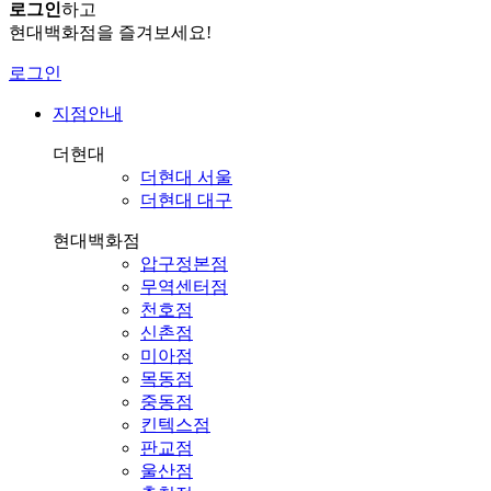
로그인
하고
현대백화점을 즐겨보세요!
로그인
지점안내
더현대
더현대 서울
더현대 대구
현대백화점
압구정본점
무역센터점
천호점
신촌점
미아점
목동점
중동점
킨텍스점
판교점
울산점