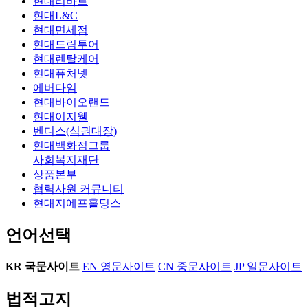
현대리바트
현대L&C
현대면세점
현대드림투어
현대렌탈케어
현대퓨처넷
에버다임
현대바이오랜드
현대이지웰
벤디스(식권대장)
현대백화점그룹
사회복지재단
상품본부
협력사원 커뮤니티
현대지에프홀딩스
언어선택
KR
국문사이트
EN
영문사이트
CN
중문사이트
JP
일문사이트
법적고지