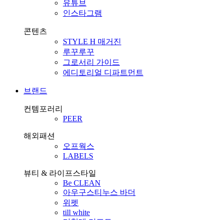
유튜브
인스타그램
콘텐츠
STYLE H 매거진
루꾸루꾸
그로서리 가이드
에디토리얼 디파트먼트
브랜드
컨템포러리
PEER
해외패션
오프웍스
LABELS
뷰티 & 라이프스타일
Be CLEAN
아우구스티누스 바더
위펫
till white