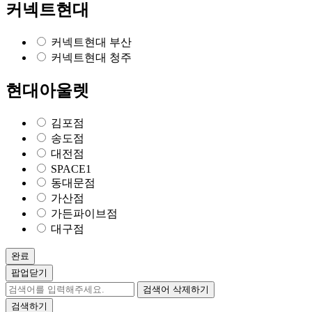
커넥트현대
커넥트현대 부산
커넥트현대 청주
현대아울렛
김포점
송도점
대전점
SPACE1
동대문점
가산점
가든파이브점
대구점
완료
팝업닫기
검색어 삭제하기
검색하기