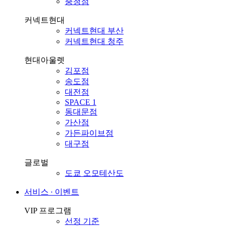
충청점
커넥트현대
커넥트현대 부산
커넥트현대 청주
현대아울렛
김포점
송도점
대전점
SPACE 1
동대문점
가산점
가든파이브점
대구점
글로벌
도쿄 오모테산도
서비스 ∙ 이벤트
VIP 프로그램
선정 기준