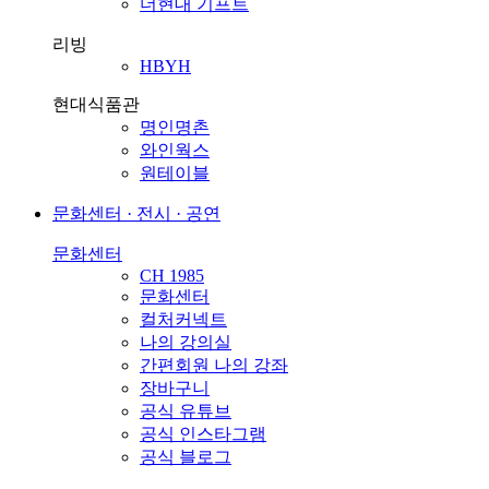
더현대 기프트
리빙
HBYH
현대식품관
명인명촌
와인웍스
원테이블
문화센터 · 전시 · 공연
문화센터
CH 1985
문화센터
컬처커넥트
나의 강의실
간편회원 나의 강좌
장바구니
공식 유튜브
공식 인스타그램
공식 블로그