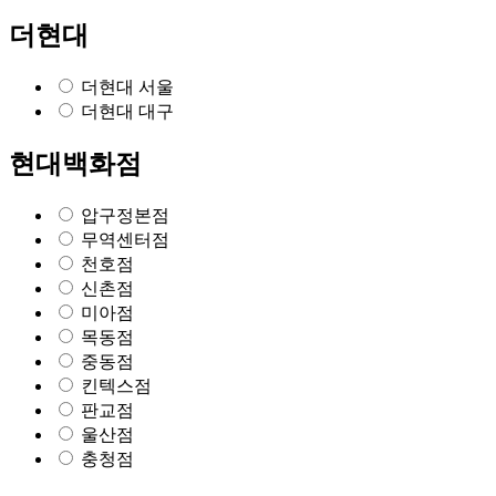
더현대
더현대 서울
더현대 대구
현대백화점
압구정본점
무역센터점
천호점
신촌점
미아점
목동점
중동점
킨텍스점
판교점
울산점
충청점