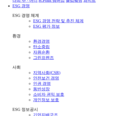
나의 주 · 머니
H.Point 멤버십
클럽웨딩
와지트
ESG 경영
ESG 경영 체계
ESG 경영 전략 및 추진 체계
ESG 평가 정보
환경
환경경영
탄소중립
자원순환
그린프렌즈
사회
지역사회(CSR)
안전보건 경영
인권 경영
동반성장
소비자 권익 보호
개인정보 보호
ESG 정보공시
기업지배구조