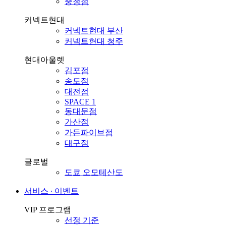
충청점
커넥트현대
커넥트현대 부산
커넥트현대 청주
현대아울렛
김포점
송도점
대전점
SPACE 1
동대문점
가산점
가든파이브점
대구점
글로벌
도쿄 오모테산도
서비스 ∙ 이벤트
VIP 프로그램
선정 기준