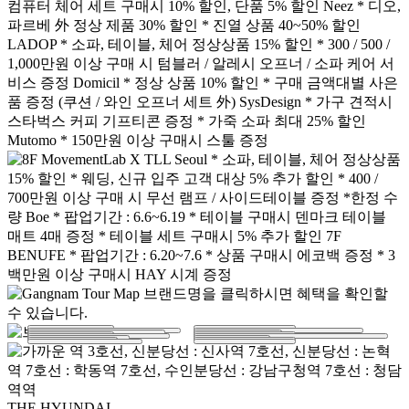
1 돌레란
2 죠르제띠
6 미노띠
5 B&B 이탈리아
7 두오모
3 디사모빌리 / 폴리폼
4 나뚜찌 / 칼한센 / 무토
8 펜디까사
12 웰즈
9 카시나 / 아티브
11 테크노짐
13 도미실
14 해스텐스
16 덕시아나
10 티모시울튼 / 까사알렉시스
15 바이스프링
THE HYUNDAI