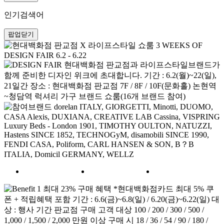
인기검색어
팝업닫기
Benefit
POP-UP
Tour Map