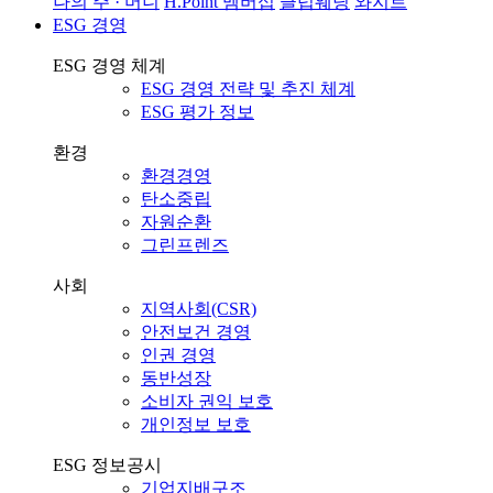
나의 주 · 머니
H.Point 멤버십
클럽웨딩
와지트
ESG 경영
ESG 경영 체계
ESG 경영 전략 및 추진 체계
ESG 평가 정보
환경
환경경영
탄소중립
자원순환
그린프렌즈
사회
지역사회(CSR)
안전보건 경영
인권 경영
동반성장
소비자 권익 보호
개인정보 보호
ESG 정보공시
기업지배구조