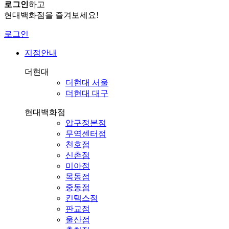
로그인
하고
현대백화점을 즐겨보세요!
로그인
지점안내
더현대
더현대 서울
더현대 대구
현대백화점
압구정본점
무역센터점
천호점
신촌점
미아점
목동점
중동점
킨텍스점
판교점
울산점