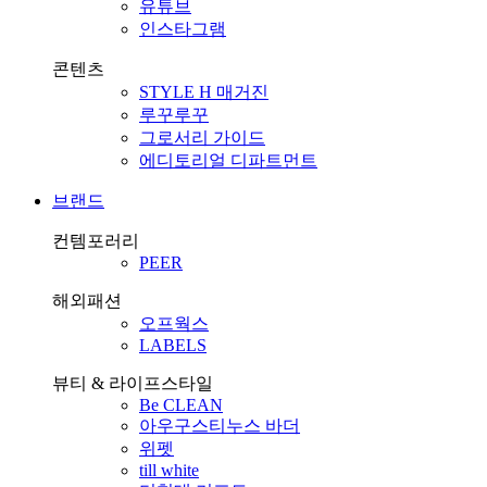
유튜브
인스타그램
콘텐츠
STYLE H 매거진
루꾸루꾸
그로서리 가이드
에디토리얼 디파트먼트
브랜드
컨템포러리
PEER
해외패션
오프웍스
LABELS
뷰티 & 라이프스타일
Be CLEAN
아우구스티누스 바더
위펫
till white