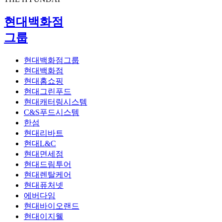
현대백화점
그룹
현대백화점그룹
현대백화점
현대홈쇼핑
현대그린푸드
현대캐터링시스템
C&S푸드시스템
한섬
현대리바트
현대L&C
현대면세점
현대드림투어
현대렌탈케어
현대퓨처넷
에버다임
현대바이오랜드
현대이지웰