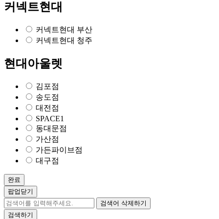
커넥트현대
커넥트현대 부산
커넥트현대 청주
현대아울렛
김포점
송도점
대전점
SPACE1
동대문점
가산점
가든파이브점
대구점
완료
팝업닫기
검색어 삭제하기
검색하기