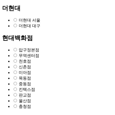
더현대
더현대 서울
더현대 대구
현대백화점
압구정본점
무역센터점
천호점
신촌점
미아점
목동점
중동점
킨텍스점
판교점
울산점
충청점