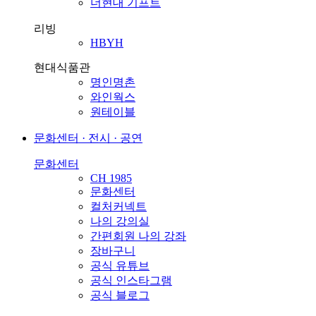
더현대 기프트
리빙
HBYH
현대식품관
명인명촌
와인웍스
원테이블
문화센터 · 전시 · 공연
문화센터
CH 1985
문화센터
컬처커넥트
나의 강의실
간편회원 나의 강좌
장바구니
공식 유튜브
공식 인스타그램
공식 블로그