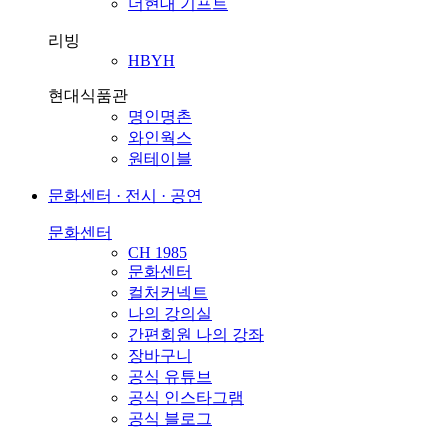
더현대 기프트
리빙
HBYH
현대식품관
명인명촌
와인웍스
원테이블
문화센터 · 전시 · 공연
문화센터
CH 1985
문화센터
컬처커넥트
나의 강의실
간편회원 나의 강좌
장바구니
공식 유튜브
공식 인스타그램
공식 블로그