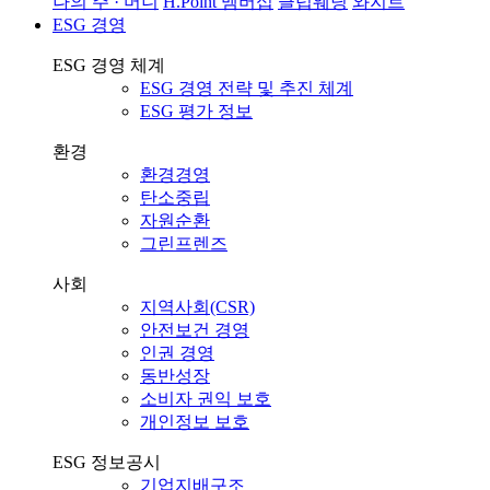
나의 주 · 머니
H.Point 멤버십
클럽웨딩
와지트
ESG 경영
ESG 경영 체계
ESG 경영 전략 및 추진 체계
ESG 평가 정보
환경
환경경영
탄소중립
자원순환
그린프렌즈
사회
지역사회(CSR)
안전보건 경영
인권 경영
동반성장
소비자 권익 보호
개인정보 보호
ESG 정보공시
기업지배구조