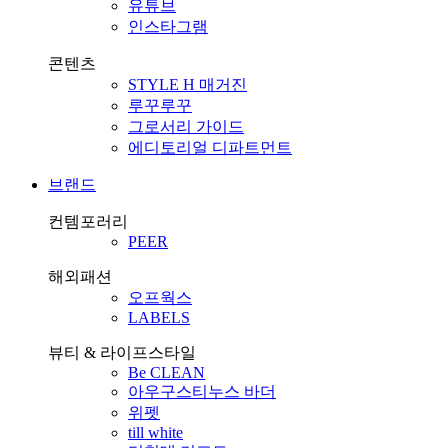
유튜브
인스타그램
콘텐츠
STYLE H 매거진
루꾸루꾸
그로서리 가이드
에디토리얼 디파트먼트
브랜드
컨템포러리
PEER
해외패션
오프웍스
LABELS
뷰티 & 라이프스타일
Be CLEAN
아우구스티누스 바더
위펫
till white