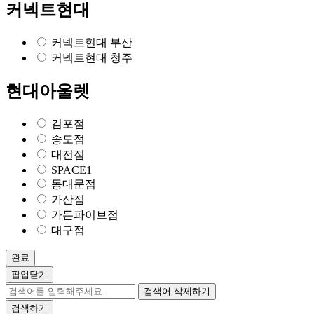
커넥트현대
커넥트현대 부산
커넥트현대 청주
현대아울렛
김포점
송도점
대전점
SPACE1
동대문점
가산점
가든파이브점
대구점
완료
팝업닫기
검색어 삭제하기
검색하기