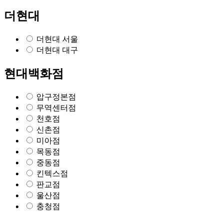
더현대
더현대 서울
더현대 대구
현대백화점
압구정본점
무역센터점
천호점
신촌점
미아점
목동점
중동점
킨텍스점
판교점
울산점
충청점