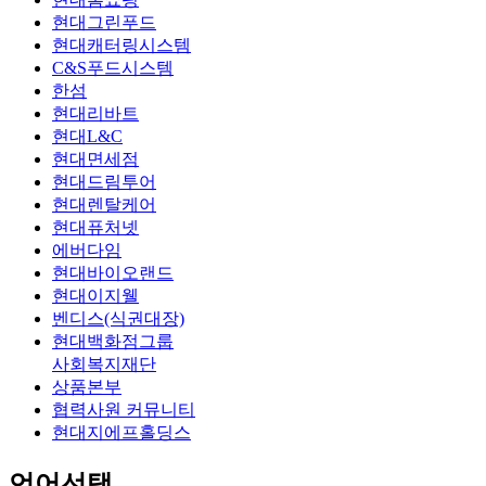
현대그린푸드
현대캐터링시스템
C&S푸드시스템
한섬
현대리바트
현대L&C
현대면세점
현대드림투어
현대렌탈케어
현대퓨처넷
에버다임
현대바이오랜드
현대이지웰
벤디스(식권대장)
현대백화점그룹
사회복지재단
상품본부
협력사원 커뮤니티
현대지에프홀딩스
언어선택