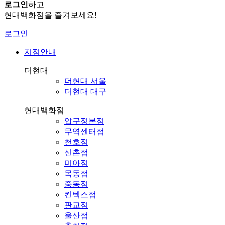
로그인
하고
현대백화점을 즐겨보세요!
로그인
지점안내
더현대
더현대 서울
더현대 대구
현대백화점
압구정본점
무역센터점
천호점
신촌점
미아점
목동점
중동점
킨텍스점
판교점
울산점