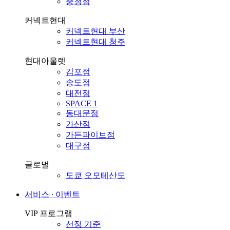
충청점
커넥트현대
커넥트현대 부산
커넥트현대 청주
현대아울렛
김포점
송도점
대전점
SPACE 1
동대문점
가산점
가든파이브점
대구점
글로벌
도쿄 오모테산도
서비스 ∙ 이벤트
VIP 프로그램
선정 기준