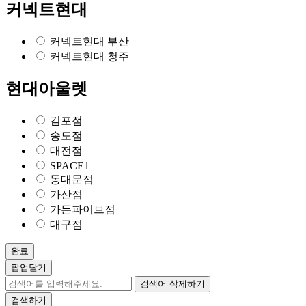
커넥트현대
커넥트현대 부산
커넥트현대 청주
현대아울렛
김포점
송도점
대전점
SPACE1
동대문점
가산점
가든파이브점
대구점
완료
팝업닫기
검색어 삭제하기
검색하기