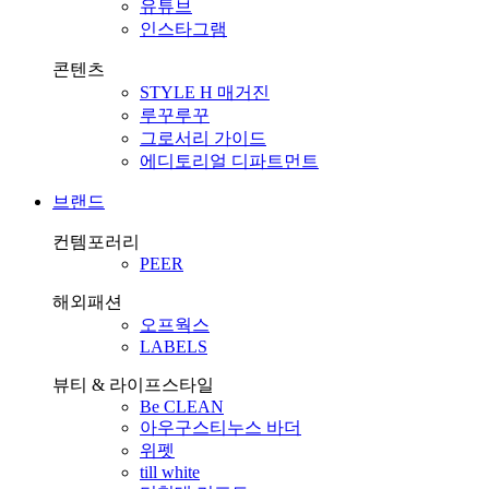
유튜브
인스타그램
콘텐츠
STYLE H 매거진
루꾸루꾸
그로서리 가이드
에디토리얼 디파트먼트
브랜드
컨템포러리
PEER
해외패션
오프웍스
LABELS
뷰티 & 라이프스타일
Be CLEAN
아우구스티누스 바더
위펫
till white