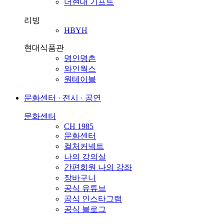
더현대 기프트
리빙
HBYH
현대식품관
명인명촌
와인웍스
원테이블
문화센터 · 전시 · 공연
문화센터
CH 1985
문화센터
컬처커넥트
나의 강의실
간편회원 나의 강좌
장바구니
공식 유튜브
공식 인스타그램
공식 블로그