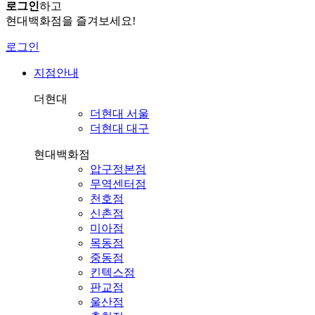
로그인
하고
현대백화점을 즐겨보세요!
로그인
지점안내
더현대
더현대 서울
더현대 대구
현대백화점
압구정본점
무역센터점
천호점
신촌점
미아점
목동점
중동점
킨텍스점
판교점
울산점