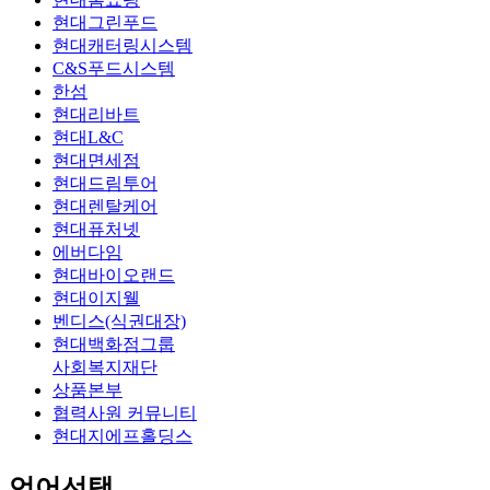
현대그린푸드
현대캐터링시스템
C&S푸드시스템
한섬
현대리바트
현대L&C
현대면세점
현대드림투어
현대렌탈케어
현대퓨처넷
에버다임
현대바이오랜드
현대이지웰
벤디스(식권대장)
현대백화점그룹
사회복지재단
상품본부
협력사원 커뮤니티
현대지에프홀딩스
언어선택