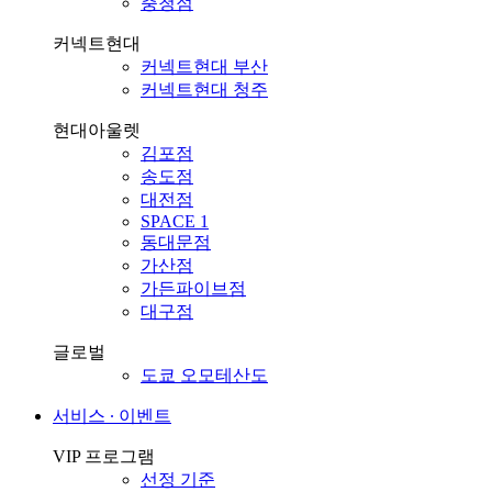
충청점
커넥트현대
커넥트현대 부산
커넥트현대 청주
현대아울렛
김포점
송도점
대전점
SPACE 1
동대문점
가산점
가든파이브점
대구점
글로벌
도쿄 오모테산도
서비스 ∙ 이벤트
VIP 프로그램
선정 기준