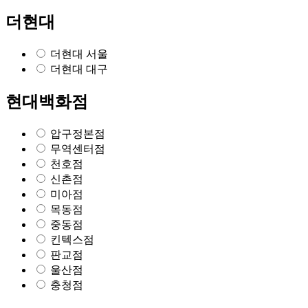
더현대
더현대 서울
더현대 대구
현대백화점
압구정본점
무역센터점
천호점
신촌점
미아점
목동점
중동점
킨텍스점
판교점
울산점
충청점