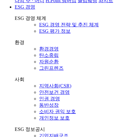
나의 주 · 머니
H.Point 멤버십
클럽웨딩
와지트
ESG 경영
ESG 경영 체계
ESG 경영 전략 및 추진 체계
ESG 평가 정보
환경
환경경영
탄소중립
자원순환
그린프렌즈
사회
지역사회(CSR)
안전보건 경영
인권 경영
동반성장
소비자 권익 보호
개인정보 보호
ESG 정보공시
기업지배구조