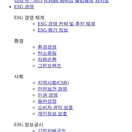
나의 주 · 머니
H.Point 멤버십
클럽웨딩
와지트
ESG 경영
ESG 경영 체계
ESG 경영 전략 및 추진 체계
ESG 평가 정보
환경
환경경영
탄소중립
자원순환
그린프렌즈
사회
지역사회(CSR)
안전보건 경영
인권 경영
동반성장
소비자 권익 보호
개인정보 보호
ESG 정보공시
기업지배구조