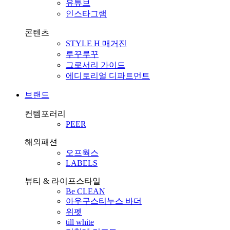
유튜브
인스타그램
콘텐츠
STYLE H 매거진
루꾸루꾸
그로서리 가이드
에디토리얼 디파트먼트
브랜드
컨템포러리
PEER
해외패션
오프웍스
LABELS
뷰티 & 라이프스타일
Be CLEAN
아우구스티누스 바더
위펫
till white