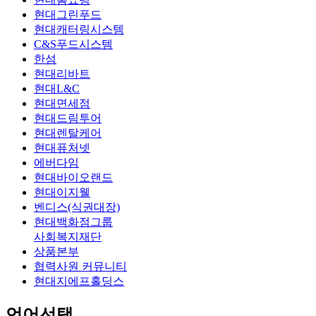
현대그린푸드
현대캐터링시스템
C&S푸드시스템
한섬
현대리바트
현대L&C
현대면세점
현대드림투어
현대렌탈케어
현대퓨처넷
에버다임
현대바이오랜드
현대이지웰
벤디스(식권대장)
현대백화점그룹
사회복지재단
상품본부
협력사원 커뮤니티
현대지에프홀딩스
언어선택