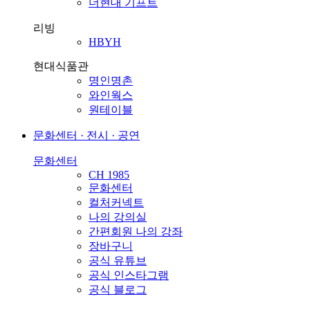
더현대 기프트
리빙
HBYH
현대식품관
명인명촌
와인웍스
원테이블
문화센터 · 전시 · 공연
문화센터
CH 1985
문화센터
컬처커넥트
나의 강의실
간편회원 나의 강좌
장바구니
공식 유튜브
공식 인스타그램
공식 블로그