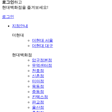
로그인
하고
현대백화점을 즐겨보세요!
로그인
지점안내
더현대
더현대 서울
더현대 대구
현대백화점
압구정본점
무역센터점
천호점
신촌점
미아점
목동점
중동점
킨텍스점
판교점
울산점