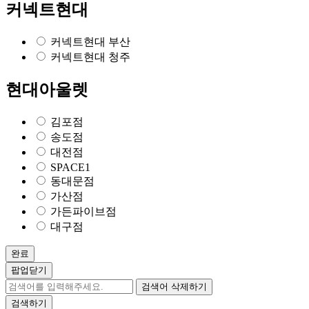
커넥트현대
커넥트현대 부산
커넥트현대 청주
현대아울렛
김포점
송도점
대전점
SPACE1
동대문점
가산점
가든파이브점
대구점
완료
팝업닫기
검색어 삭제하기
검색하기