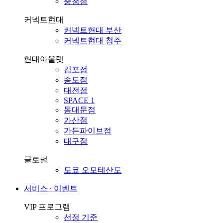
충청점
커넥트현대
커넥트현대 부산
커넥트현대 청주
현대아울렛
김포점
송도점
대전점
SPACE 1
동대문점
가산점
가든파이브점
대구점
글로벌
도쿄 오모테산도
서비스 ∙ 이벤트
VIP 프로그램
선정 기준