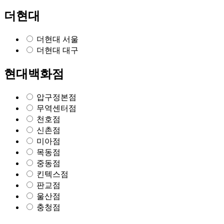
더현대
더현대 서울
더현대 대구
현대백화점
압구정본점
무역센터점
천호점
신촌점
미아점
목동점
중동점
킨텍스점
판교점
울산점
충청점