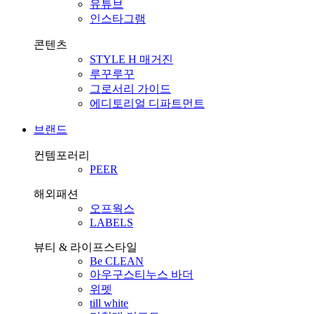
유튜브
인스타그램
콘텐츠
STYLE H 매거진
루꾸루꾸
그로서리 가이드
에디토리얼 디파트먼트
브랜드
컨템포러리
PEER
해외패션
오프웍스
LABELS
뷰티 & 라이프스타일
Be CLEAN
아우구스티누스 바더
위펫
till white