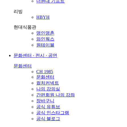
더현대 기프트
리빙
HBYH
현대식품관
명인명촌
와인웍스
원테이블
문화센터 · 전시 · 공연
문화센터
CH 1985
문화센터
컬처커넥트
나의 강의실
간편회원 나의 강좌
장바구니
공식 유튜브
공식 인스타그램
공식 블로그