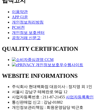
법적고지
선
의
변
하
:
터
으
이
형
어
여
2025
로
야
한
린
이용약관
세
년
바
기
이
이
APP 다운
4
분
라
가
야
월
의
개인정보처리방침
화
보
시
기
20
용
PC버전
한
게
작
를
일
감
개인정보 보호센터
교
하
되
그
까
한
공정거래 신문고
육
고,
는
림
지
성
프
새
입
마
으
QUALITY CERTIFICATION
장
로
로
장
법
로
이
그
운
료
도
표
야
램.
6.000
시
구
현
기
원
각
를
하
히
*
적
만
며
어
WEBSITE INFORMATIONS
개
경
드
또
로
인
험
는
다
훈
주식회사 현대백화점 대표이사 : 정지영 외 1인
관
을
예
른
련
서울시 강남구 테헤란로 98길 12
람
선
술
이
소
사업자등록번호 : 211-87-21455
사업자등록확인
은
사
(4-
창
야
통신판매업 신고 : 강남-01882
온
5
합
작
기
개인정보관리책임 : 회원운영담당 박근호
라
세)
니
프
의