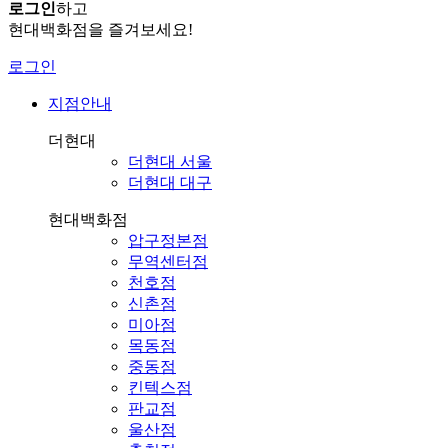
로그인
하고
현대백화점을 즐겨보세요!
로그인
지점안내
더현대
더현대 서울
더현대 대구
현대백화점
압구정본점
무역센터점
천호점
신촌점
미아점
목동점
중동점
킨텍스점
판교점
울산점