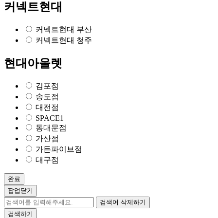
커넥트현대
커넥트현대 부산
커넥트현대 청주
현대아울렛
김포점
송도점
대전점
SPACE1
동대문점
가산점
가든파이브점
대구점
완료
팝업닫기
검색어 삭제하기
검색하기