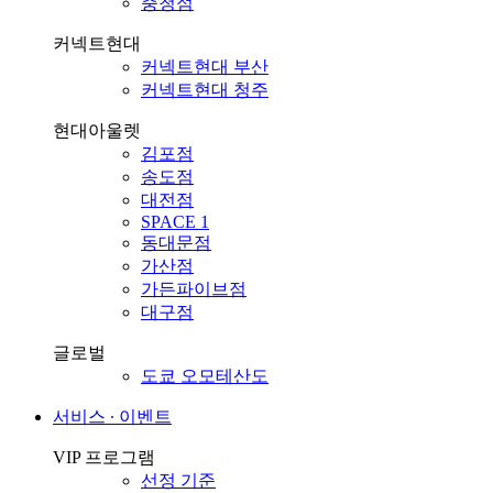
충청점
커넥트현대
커넥트현대 부산
커넥트현대 청주
현대아울렛
김포점
송도점
대전점
SPACE 1
동대문점
가산점
가든파이브점
대구점
글로벌
도쿄 오모테산도
서비스 ∙ 이벤트
VIP 프로그램
선정 기준