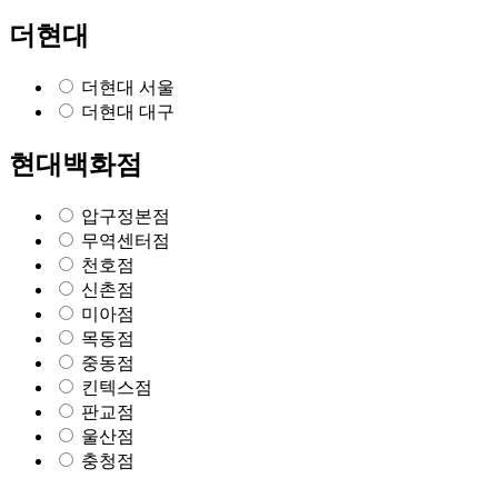
더현대
더현대 서울
더현대 대구
현대백화점
압구정본점
무역센터점
천호점
신촌점
미아점
목동점
중동점
킨텍스점
판교점
울산점
충청점