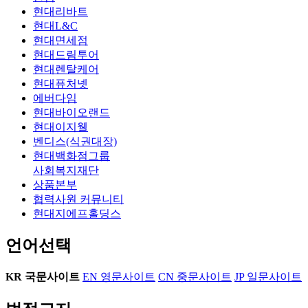
한
한
세)
상
린
연
현대리바트
옛
그
주
하
이
령
현대L&C
이
림
인
며
책
별
현대면세점
야
형
공
발
미
인
현대드림투어
기
제,
을
견
술
지
현대렌탈케어
Beyond
안
구
한
관
발
현대퓨처넷
:
데
해
키
MOKA
달
에버다임
우
르
준
워
(전
수
현대바이오랜드
리
센
신
드
시
준
현대이지웰
가
등
비
로
실
과
벤디스(식권대장)
알
1,2)
의
로
이
누
현대백화점그룹
고
전
고
운
야
리,
사회복지재단
있
시
전
능
기
초
상품본부
는
기
이
력
의
등
협력사원 커뮤니티
그
간
야
을
내
교
현대지에프홀딩스
이
2024
기
이
용
육
상
년
들
해
을
과
언어선택
의
11
을
하
변
정
이
월
다
고
형
을
야
26
KR
국문사이트
EN
영문사이트
CN
중문사이트
JP
일문사이트
른
나
하
고
일
기
시
만
고,
려
부
childhood