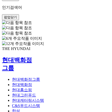
인기검색어
팝업닫기
파
파
비
비
장
안
안
소
주
THE HYUNDAI
네
네
요
전
이
그
현
그
그
작
시
야
림
대
현대백화점
린:
린
품
연
기
만
백
Adventure
그룹
Fabian
계
해
담
화
Beyond
Adventure
Negrin
Childhood
프
결
꾼
점
:
은
로
사,
(초
판
현대백화점그룹
모
우
1-
그
마
교
현대백화점
험
리
3)
램
법
점
현대홈쇼핑
으
에
작
5F,
어
도
현대그린푸드
로
게
품
현
린
구
현대캐터링시스템
가
친
을
대
(6-
이
C&S푸드시스템
득
숙
감
7
어
의
한섬