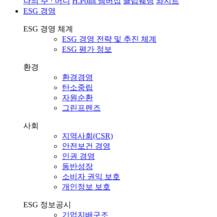
나의 주 · 머니
H.Point 멤버십
클럽웨딩
와지트
ESG 경영
ESG 경영 체계
ESG 경영 전략 및 추진 체계
ESG 평가 정보
환경
환경경영
탄소중립
자원순환
그린프렌즈
사회
지역사회(CSR)
안전보건 경영
인권 경영
동반성장
소비자 권익 보호
개인정보 보호
ESG 정보공시
기업지배구조