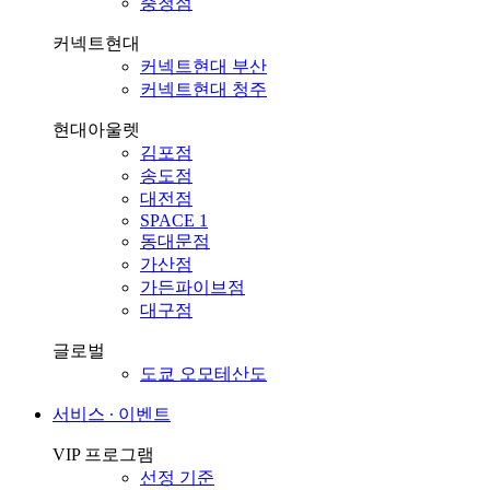
충청점
커넥트현대
커넥트현대 부산
커넥트현대 청주
현대아울렛
김포점
송도점
대전점
SPACE 1
동대문점
가산점
가든파이브점
대구점
글로벌
도쿄 오모테산도
서비스 ∙ 이벤트
VIP 프로그램
선정 기준