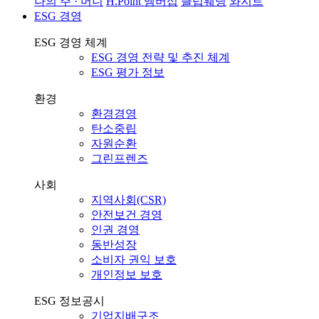
나의 주 · 머니
H.Point 멤버십
클럽웨딩
와지트
ESG 경영
ESG 경영 체계
ESG 경영 전략 및 추진 체계
ESG 평가 정보
환경
환경경영
탄소중립
자원순환
그린프렌즈
사회
지역사회(CSR)
안전보건 경영
인권 경영
동반성장
소비자 권익 보호
개인정보 보호
ESG 정보공시
기업지배구조