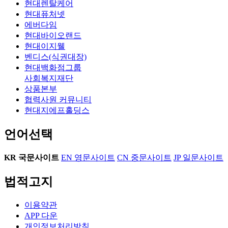
현대렌탈케어
현대퓨처넷
에버다임
현대바이오랜드
현대이지웰
벤디스(식권대장)
현대백화점그룹
사회복지재단
상품본부
협력사원 커뮤니티
현대지에프홀딩스
언어선택
KR
국문사이트
EN
영문사이트
CN
중문사이트
JP
일문사이트
법적고지
이용약관
APP 다운
개인정보처리방침