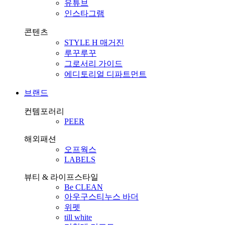
유튜브
인스타그램
콘텐츠
STYLE H 매거진
루꾸루꾸
그로서리 가이드
에디토리얼 디파트먼트
브랜드
컨템포러리
PEER
해외패션
오프웍스
LABELS
뷰티 & 라이프스타일
Be CLEAN
아우구스티누스 바더
위펫
till white