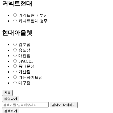
커넥트현대
커넥트현대 부산
커넥트현대 청주
현대아울렛
김포점
송도점
대전점
SPACE1
동대문점
가산점
가든파이브점
대구점
완료
팝업닫기
검색어 삭제하기
검색하기