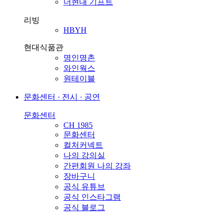
더현대 기프트
리빙
HBYH
현대식품관
명인명촌
와인웍스
원테이블
문화센터 · 전시 · 공연
문화센터
CH 1985
문화센터
컬처커넥트
나의 강의실
간편회원 나의 강좌
장바구니
공식 유튜브
공식 인스타그램
공식 블로그