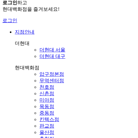
로그인
하고
현대백화점을 즐겨보세요!
로그인
지점안내
더현대
더현대 서울
더현대 대구
현대백화점
압구정본점
무역센터점
천호점
신촌점
미아점
목동점
중동점
킨텍스점
판교점
울산점