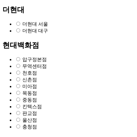
더현대
더현대 서울
더현대 대구
현대백화점
압구정본점
무역센터점
천호점
신촌점
미아점
목동점
중동점
킨텍스점
판교점
울산점
충청점