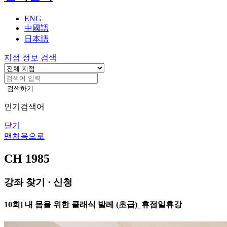
기
ENG
中國語
日本語
지점 정보 검색
검색하기
인기검색어
닫기
맨처음으로
CH 1985
강좌 찾기 · 신청
10회] 내 몸을 위한 클래식 발레 (초급)_휴점일휴강