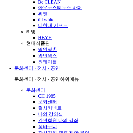
Be CLEAN
아우구스티누스 바더
위펫
till white
더현대 기프트
리빙
HBYH
현대식품관
명인명촌
와인웍스
원테이블
문화센터 · 전시 · 공연
문화센터 · 전시 · 공연
하위메뉴
문화센터
CH 1985
문화센터
컬처커넥트
나의 강의실
간편회원 나의 강좌
장바구니
강사지원·제휴 제안 문의