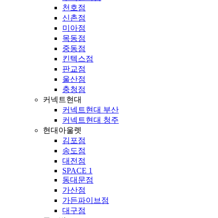
천호점
신촌점
미아점
목동점
중동점
킨텍스점
판교점
울산점
충청점
커넥트현대
커넥트현대 부산
커넥트현대 청주
현대아울렛
김포점
송도점
대전점
SPACE 1
동대문점
가산점
가든파이브점
대구점