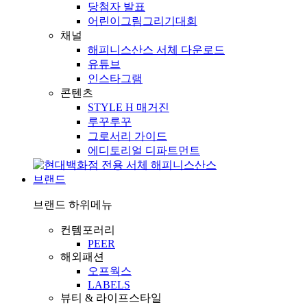
당첨자 발표
어린이그림그리기대회
채널
해피니스산스 서체 다운로드
유튜브
인스타그램
콘텐츠
STYLE H 매거진
루꾸루꾸
그로서리 가이드
에디토리얼 디파트먼트
브랜드
브랜드
하위메뉴
컨템포러리
PEER
해외패션
오프웍스
LABELS
뷰티 & 라이프스타일