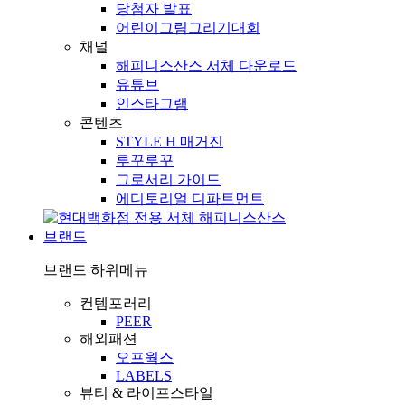
당첨자 발표
어린이그림그리기대회
채널
해피니스산스 서체 다운로드
유튜브
인스타그램
콘텐츠
STYLE H 매거진
루꾸루꾸
그로서리 가이드
에디토리얼 디파트먼트
브랜드
브랜드
하위메뉴
컨템포러리
PEER
해외패션
오프웍스
LABELS
뷰티 & 라이프스타일