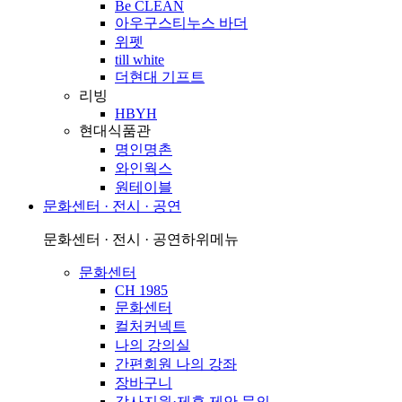
Be CLEAN
아우구스티누스 바더
위펫
till white
더현대 기프트
리빙
HBYH
현대식품관
명인명촌
와인웍스
원테이블
문화센터 · 전시 · 공연
문화센터 · 전시 · 공연
하위메뉴
문화센터
CH 1985
문화센터
컬처커넥트
나의 강의실
간편회원 나의 강좌
장바구니
강사지원·제휴 제안 문의