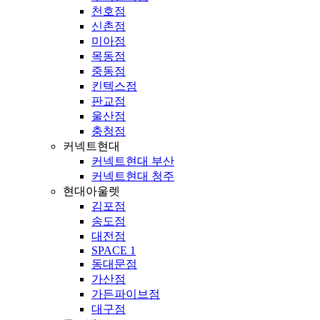
천호점
신촌점
미아점
목동점
중동점
킨텍스점
판교점
울산점
충청점
커넥트현대
커넥트현대 부산
커넥트현대 청주
현대아울렛
김포점
송도점
대전점
SPACE 1
동대문점
가산점
가든파이브점
대구점