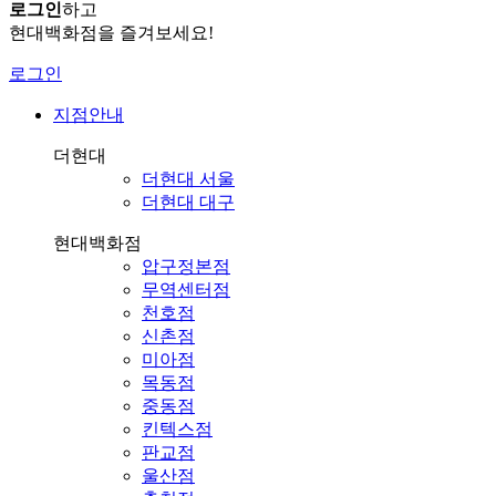
로그인
하고
현대백화점을 즐겨보세요!
로그인
지점안내
더현대
더현대 서울
더현대 대구
현대백화점
압구정본점
무역센터점
천호점
신촌점
미아점
목동점
중동점
킨텍스점
판교점
울산점