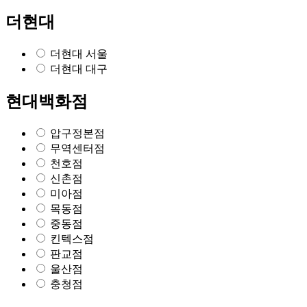
더현대
더현대 서울
더현대 대구
현대백화점
압구정본점
무역센터점
천호점
신촌점
미아점
목동점
중동점
킨텍스점
판교점
울산점
충청점