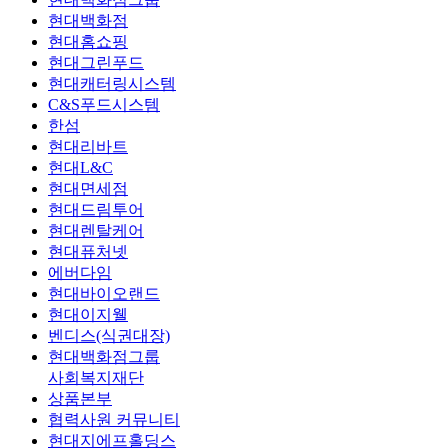
현대백화점
현대홈쇼핑
현대그린푸드
현대캐터링시스템
C&S푸드시스템
한섬
현대리바트
현대L&C
현대면세점
현대드림투어
현대렌탈케어
현대퓨처넷
에버다임
현대바이오랜드
현대이지웰
벤디스(식권대장)
현대백화점그룹
사회복지재단
상품본부
협력사원 커뮤니티
현대지에프홀딩스