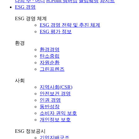
나의 주 · 머니
H.Point 멤버십
클럽웨딩
와지트
ESG 경영
ESG 경영 체계
ESG 경영 전략 및 추진 체계
ESG 평가 정보
환경
환경경영
탄소중립
자원순환
그린프렌즈
사회
지역사회(CSR)
안전보건 경영
인권 경영
동반성장
소비자 권익 보호
개인정보 보호
ESG 정보공시
기업지배구조