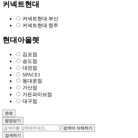
커넥트현대
커넥트현대 부산
커넥트현대 청주
현대아울렛
김포점
송도점
대전점
SPACE1
동대문점
가산점
가든파이브점
대구점
완료
팝업닫기
검색어 삭제하기
검색하기