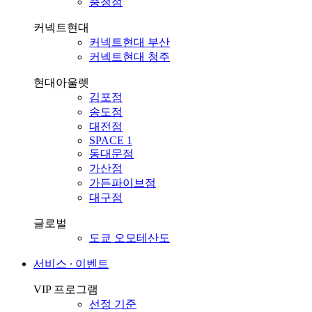
충청점
커넥트현대
커넥트현대 부산
커넥트현대 청주
현대아울렛
김포점
송도점
대전점
SPACE 1
동대문점
가산점
가든파이브점
대구점
글로벌
도쿄 오모테산도
서비스 ∙ 이벤트
VIP 프로그램
선정 기준