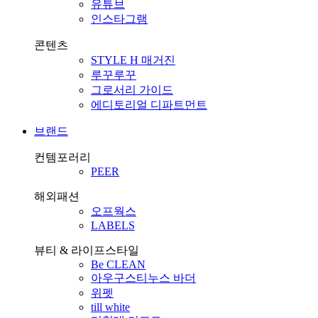
유튜브
인스타그램
콘텐츠
STYLE H 매거진
루꾸루꾸
그로서리 가이드
에디토리얼 디파트먼트
브랜드
컨템포러리
PEER
해외패션
오프웍스
LABELS
뷰티 & 라이프스타일
Be CLEAN
아우구스티누스 바더
위펫
till white