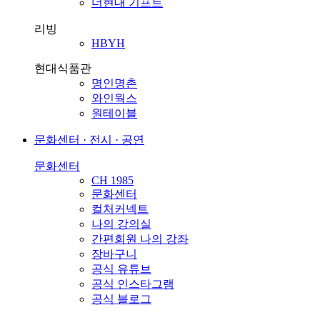
더현대 기프트
리빙
HBYH
현대식품관
명인명촌
와인웍스
원테이블
문화센터 · 전시 · 공연
문화센터
CH 1985
문화센터
컬처커넥트
나의 강의실
간편회원 나의 강좌
장바구니
공식 유튜브
공식 인스타그램
공식 블로그