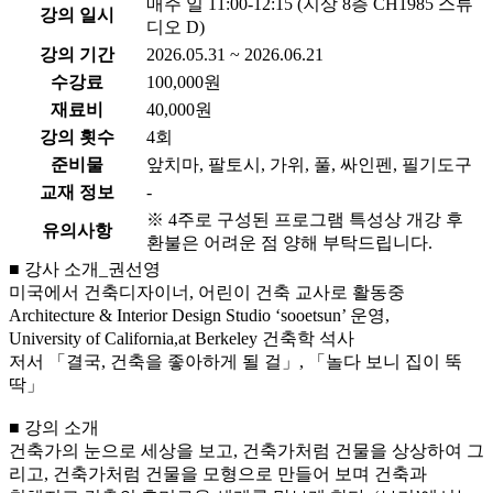
매주 일 11:00-12:15 (지상 8층 CH1985 스튜
강의 일시
디오 D)
강의 기간
2026.05.31 ~ 2026.06.21
수강료
100,000원
재료비
40,000원
강의 횟수
4회
준비물
앞치마, 팔토시, 가위, 풀, 싸인펜, 필기도구
교재 정보
-
※ 4주로 구성된 프로그램 특성상 개강 후
유의사항
환불은 어려운 점 양해 부탁드립니다.
■ 강사 소개_권선영
미국에서 건축디자이너, 어린이 건축 교사로 활동중
Architecture & Interior Design Studio ‘sooetsun’ 운영,
University of California,at Berkeley 건축학 석사
저서 「결국, 건축을 좋아하게 될 걸」, 「놀다 보니 집이 뚝
딱」
■ 강의 소개
건축가의 눈으로 세상을 보고, 건축가처럼 건물을 상상하여 그
리고, 건축가처럼 건물을 모형으로 만들어 보며 건축과