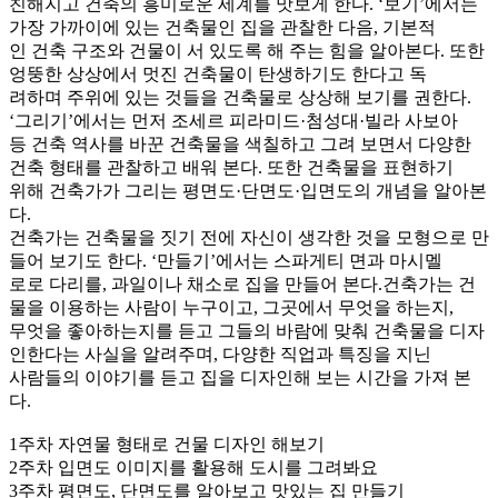
친해지고 건축의 흥미로운 세계를 맛보게 한다. ‘보기’에서는
가장 가까이에 있는 건축물인 집을 관찰한 다음, 기본적
인 건축 구조와 건물이 서 있도록 해 주는 힘을 알아본다. 또한
엉뚱한 상상에서 멋진 건축물이 탄생하기도 한다고 독
려하며 주위에 있는 것들을 건축물로 상상해 보기를 권한다.
‘그리기’에서는 먼저 조세르 피라미드·첨성대·빌라 사보아
등 건축 역사를 바꾼 건축물을 색칠하고 그려 보면서 다양한
건축 형태를 관찰하고 배워 본다. 또한 건축물을 표현하기
위해 건축가가 그리는 평면도·단면도·입면도의 개념을 알아본
다.
건축가는 건축물을 짓기 전에 자신이 생각한 것을 모형으로 만
들어 보기도 한다. ‘만들기’에서는 스파게티 면과 마시멜
로로 다리를, 과일이나 채소로 집을 만들어 본다.건축가는 건
물을 이용하는 사람이 누구이고, 그곳에서 무엇을 하는지,
무엇을 좋아하는지를 듣고 그들의 바람에 맞춰 건축물을 디자
인한다는 사실을 알려주며, 다양한 직업과 특징을 지닌
사람들의 이야기를 듣고 집을 디자인해 보는 시간을 가져 본
다.
1주차 자연물 형태로 건물 디자인 해보기
2주차 입면도 이미지를 활용해 도시를 그려봐요
3주차 평면도, 단면도를 알아보고 맛있는 집 만들기