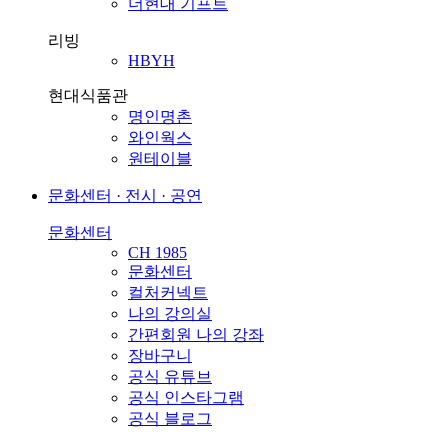
더현대 기프트
리빙
HBYH
현대식품관
명인명촌
와인웍스
원테이블
문화센터 · 전시 · 공연
문화센터
CH 1985
문화센터
컬처커넥트
나의 강의실
간편회원 나의 강좌
장바구니
공식 유튜브
공식 인스타그램
공식 블로그