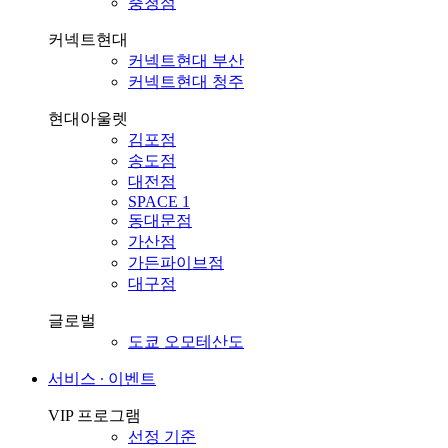
충청점
커넥트현대
커넥트현대 부산
커넥트현대 청주
현대아울렛
김포점
송도점
대전점
SPACE 1
동대문점
가산점
가든파이브점
대구점
글로벌
도쿄 오모테산도
서비스 ∙ 이벤트
VIP 프로그램
선정 기준