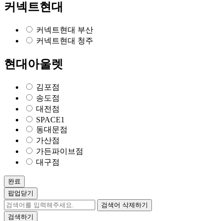
커넥트현대
커넥트현대 부산
커넥트현대 청주
현대아울렛
김포점
송도점
대전점
SPACE1
동대문점
가산점
가든파이브점
대구점
완료
팝업닫기
검색어 삭제하기
검색하기