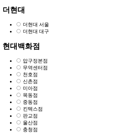
더현대
더현대 서울
더현대 대구
현대백화점
압구정본점
무역센터점
천호점
신촌점
미아점
목동점
중동점
킨텍스점
판교점
울산점
충청점