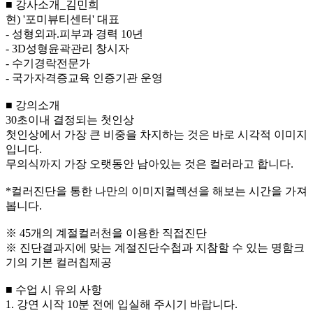
■ 강사소개_김민희
현) '포미뷰티센터' 대표
- 성형외과.피부과 경력 10년
- 3D성형윤곽관리 창시자
- 수기경락전문가
- 국가자격증교육 인증기관 운영
■ 강의소개
30초이내 결정되는 첫인상
첫인상에서 가장 큰 비중을 차지하는 것은 바로 시각적 이미지
입니다.
무의식까지 가장 오랫동안 남아있는 것은 컬러라고 합니다.
*컬러진단을 통한 나만의 이미지컬렉션을 해보는 시간을 가져
봅니다.
※ 45개의 계절컬러천을 이용한 직접진단
※ 진단결과지에 맞는 계절진단수첩과 지참할 수 있는 명함크
기의 기본 컬러칩제공
■ 수업 시 유의 사항
1. 강연 시작 10분 전에 입실해 주시기 바랍니다.