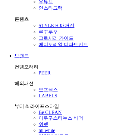
유튜브
인스타그램
콘텐츠
STYLE H 매거진
루꾸루꾸
그로서리 가이드
에디토리얼 디파트먼트
브랜드
컨템포러리
PEER
해외패션
오프웍스
LABELS
뷰티 & 라이프스타일
Be CLEAN
아우구스티누스 바더
위펫
till white