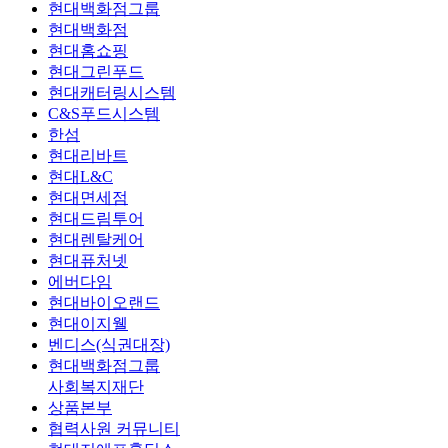
현대백화점그룹
현대백화점
현대홈쇼핑
현대그린푸드
현대캐터링시스템
C&S푸드시스템
한섬
현대리바트
현대L&C
현대면세점
현대드림투어
현대렌탈케어
현대퓨처넷
에버다임
현대바이오랜드
현대이지웰
벤디스(식권대장)
현대백화점그룹
사회복지재단
상품본부
협력사원 커뮤니티