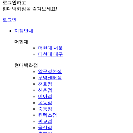
로그인
하고
현대백화점을 즐겨보세요!
로그인
지점안내
더현대
더현대 서울
더현대 대구
현대백화점
압구정본점
무역센터점
천호점
신촌점
미아점
목동점
중동점
킨텍스점
판교점
울산점