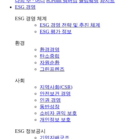
나의 주 · 머니
H.Point 멤버십
클럽웨딩
와지트
ESG 경영
ESG 경영 체계
ESG 경영 전략 및 추진 체계
ESG 평가 정보
환경
환경경영
탄소중립
자원순환
그린프렌즈
사회
지역사회(CSR)
안전보건 경영
인권 경영
동반성장
소비자 권익 보호
개인정보 보호
ESG 정보공시
기업지배구조