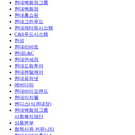
현대백화점그룹
현대백화점
현대홈쇼핑
현대그린푸드
현대캐터링시스템
C&S푸드시스템
한섬
현대리바트
현대L&C
현대면세점
현대드림투어
현대렌탈케어
현대퓨처넷
에버다임
현대바이오랜드
현대이지웰
벤디스(식권대장)
현대백화점그룹
사회복지재단
상품본부
협력사원 커뮤니티