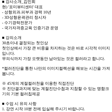
■ 강사소개_김민희
현) '포미뷰티센터' 대표
- 성형외과.피부과 경력 10년
- 3D성형윤곽관리 창시자
- 수기경락전문가
- 국가자격증교육 인증기관 운영
■ 강의소개
30초이내 결정되는 첫인상
첫인상에서 가장 큰 비중을 차지하는 것은 바로 시각적 이미지
입니다.
무의식까지 가장 오랫동안 남아있는 것은 컬러라고 합니다.
*컬러진단을 통한 나만의 이미지컬렉션을 해보는 시간을 가져
봅니다.
※ 45개의 계절컬러천을 이용한 직접진단
※ 진단결과지에 맞는 계절진단수첩과 지참할 수 있는 명함크
기의 기본 컬러칩제공
■ 수업 시 유의 사항
1. 강연 시작 10분 전에 입실해 주시기 바랍니다.