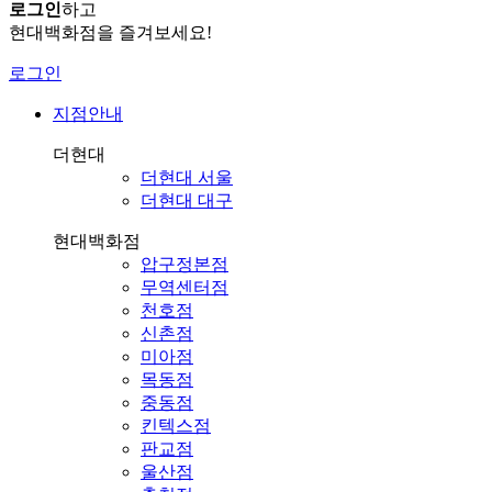
로그인
하고
현대백화점을 즐겨보세요!
로그인
지점안내
더현대
더현대 서울
더현대 대구
현대백화점
압구정본점
무역센터점
천호점
신촌점
미아점
목동점
중동점
킨텍스점
판교점
울산점