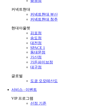
충청점
커넥트현대
커넥트현대 부산
커넥트현대 청주
현대아울렛
김포점
송도점
대전점
SPACE 1
동대문점
가산점
가든파이브점
대구점
글로벌
도쿄 오모테산도
서비스 ∙ 이벤트
VIP 프로그램
선정 기준