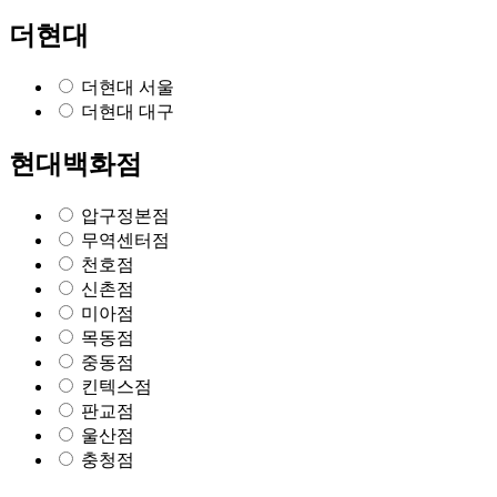
더현대
더현대 서울
더현대 대구
현대백화점
압구정본점
무역센터점
천호점
신촌점
미아점
목동점
중동점
킨텍스점
판교점
울산점
충청점