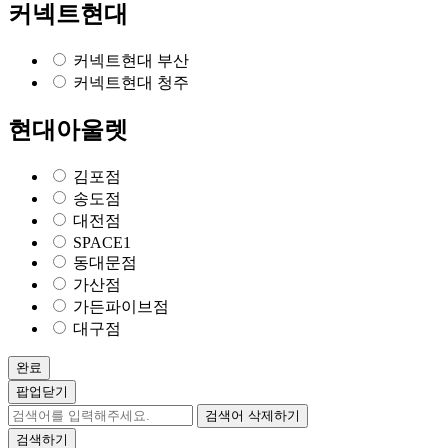
커넥트현대
커넥트현대 부산
커넥트현대 청주
현대아울렛
김포점
송도점
대전점
SPACE1
동대문점
가산점
가든파이브점
대구점
완료
팝업닫기
검색어 삭제하기
검색하기