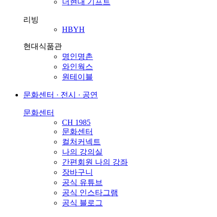
더현대 기프트
리빙
HBYH
현대식품관
명인명촌
와인웍스
원테이블
문화센터 · 전시 · 공연
문화센터
CH 1985
문화센터
컬처커넥트
나의 강의실
간편회원 나의 강좌
장바구니
공식 유튜브
공식 인스타그램
공식 블로그