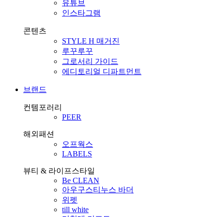
유튜브
인스타그램
콘텐츠
STYLE H 매거진
루꾸루꾸
그로서리 가이드
에디토리얼 디파트먼트
브랜드
컨템포러리
PEER
해외패션
오프웍스
LABELS
뷰티 & 라이프스타일
Be CLEAN
아우구스티누스 바더
위펫
till white