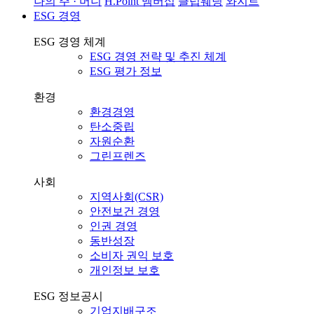
나의 주 · 머니
H.Point 멤버십
클럽웨딩
와지트
ESG 경영
ESG 경영 체계
ESG 경영 전략 및 추진 체계
ESG 평가 정보
환경
환경경영
탄소중립
자원순환
그린프렌즈
사회
지역사회(CSR)
안전보건 경영
인권 경영
동반성장
소비자 권익 보호
개인정보 보호
ESG 정보공시
기업지배구조