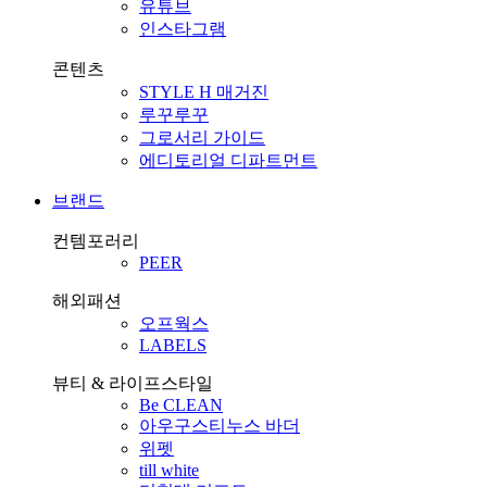
유튜브
인스타그램
콘텐츠
STYLE H 매거진
루꾸루꾸
그로서리 가이드
에디토리얼 디파트먼트
브랜드
컨템포러리
PEER
해외패션
오프웍스
LABELS
뷰티 & 라이프스타일
Be CLEAN
아우구스티누스 바더
위펫
till white