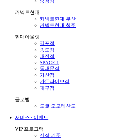
충청점
커넥트현대
커넥트현대 부산
커넥트현대 청주
현대아울렛
김포점
송도점
대전점
SPACE 1
동대문점
가산점
가든파이브점
대구점
글로벌
도쿄 오모테산도
서비스 ∙ 이벤트
VIP 프로그램
선정 기준