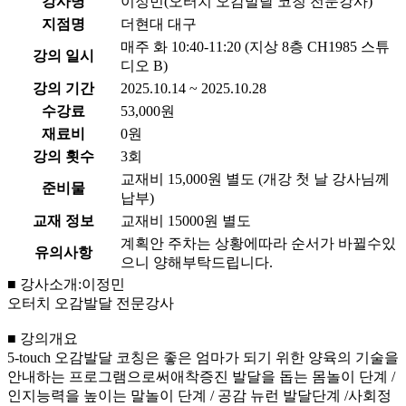
강사명
이정민(오터치 오감발달 코칭 전문강사)
지점명
더현대 대구
매주 화 10:40-11:20 (지상 8층 CH1985 스튜
강의 일시
디오 B)
강의 기간
2025.10.14 ~ 2025.10.28
수강료
53,000원
재료비
0원
강의 횟수
3회
교재비 15,000원 별도 (개강 첫 날 강사님께
준비물
납부)
교재 정보
교재비 15000원 별도
계획안 주차는 상황에따라 순서가 바뀔수있
유의사항
으니 양해부탁드립니다.
■ 강사소개:이정민
오터치 오감발달 전문강사
■ 강의개요
5-touch 오감발달 코칭은 좋은 엄마가 되기 위한 양육의 기술을
안내하는 프로그램으로써애착증진 발달을 돕는 몸놀이 단계 /
인지능력을 높이는 말놀이 단계 / 공감 뉴런 발달단계 /사회정