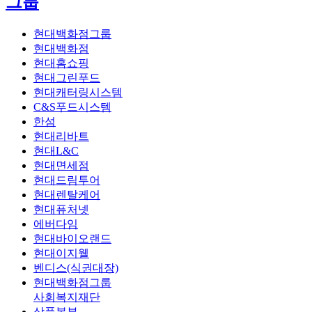
그룹
현대백화점그룹
현대백화점
현대홈쇼핑
현대그린푸드
현대캐터링시스템
C&S푸드시스템
한섬
현대리바트
현대L&C
현대면세점
현대드림투어
현대렌탈케어
현대퓨처넷
에버다임
현대바이오랜드
현대이지웰
벤디스(식권대장)
현대백화점그룹
사회복지재단
상품본부