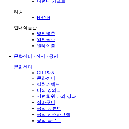
더현대 기프트
리빙
HBYH
현대식품관
명인명촌
와인웍스
원테이블
문화센터 · 전시 · 공연
문화센터
CH 1985
문화센터
컬처커넥트
나의 강의실
간편회원 나의 강좌
장바구니
공식 유튜브
공식 인스타그램
공식 블로그