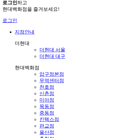
로그인
하고
현대백화점을 즐겨보세요!
로그인
지점안내
더현대
더현대 서울
더현대 대구
현대백화점
압구정본점
무역센터점
천호점
신촌점
미아점
목동점
중동점
킨텍스점
판교점
울산점