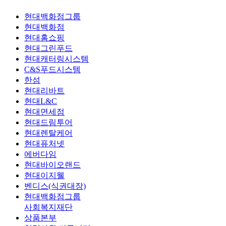
현대백화점그룹
현대백화점
현대홈쇼핑
현대그린푸드
현대캐터링시스템
C&S푸드시스템
한섬
현대리바트
현대L&C
현대면세점
현대드림투어
현대렌탈케어
현대퓨처넷
에버다임
현대바이오랜드
현대이지웰
벤디스(식권대장)
현대백화점그룹
사회복지재단
상품본부