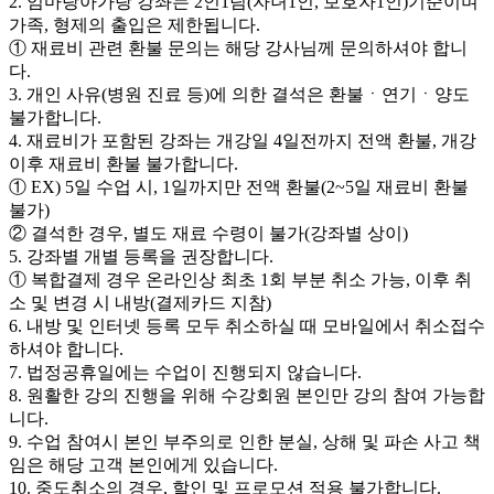
2. 엄마랑아가랑 강좌는 2인1팀(자녀1인, 보호자1인)기준이며
가족, 형제의 출입은 제한됩니다.
① 재료비 관련 환불 문의는 해당 강사님께 문의하셔야 합니
다.
3. 개인 사유(병원 진료 등)에 의한 결석은 환불ㆍ연기ㆍ양도
불가합니다.
4. 재료비가 포함된 강좌는 개강일 4일전까지 전액 환불, 개강
이후 재료비 환불 불가합니다.
① EX) 5일 수업 시, 1일까지만 전액 환불(2~5일 재료비 환불
불가)
② 결석한 경우, 별도 재료 수령이 불가(강좌별 상이)
5. 강좌별 개별 등록을 권장합니다.
① 복합결제 경우 온라인상 최초 1회 부분 취소 가능, 이후 취
소 및 변경 시 내방(결제카드 지참)
6. 내방 및 인터넷 등록 모두 취소하실 때 모바일에서 취소접수
하셔야 합니다.
7. 법정공휴일에는 수업이 진행되지 않습니다.
8. 원활한 강의 진행을 위해 수강회원 본인만 강의 참여 가능합
니다.
9. 수업 참여시 본인 부주의로 인한 분실, 상해 및 파손 사고 책
임은 해당 고객 본인에게 있습니다.
10. 중도취소의 경우, 할인 및 프로모션 적용 불가합니다.