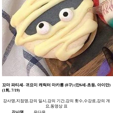
꼬마 파티셰- 귀요미 캐릭터 마카롱 (8구) (만6세-초등, 아이만)
(1회, 7/19)
강사명,지점명,강의 일시,강의 기간,강의 횟수,수강료,강의 개
요,동영상 표
강사명
유다윤