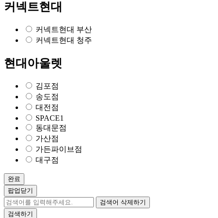
커넥트현대
커넥트현대 부산
커넥트현대 청주
현대아울렛
김포점
송도점
대전점
SPACE1
동대문점
가산점
가든파이브점
대구점
완료
팝업닫기
검색어 삭제하기
검색하기