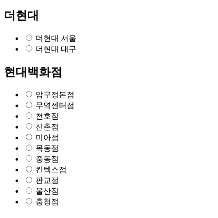
더현대
더현대 서울
더현대 대구
현대백화점
압구정본점
무역센터점
천호점
신촌점
미아점
목동점
중동점
킨텍스점
판교점
울산점
충청점