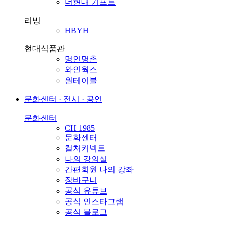
더현대 기프트
리빙
HBYH
현대식품관
명인명촌
와인웍스
원테이블
문화센터 · 전시 · 공연
문화센터
CH 1985
문화센터
컬처커넥트
나의 강의실
간편회원 나의 강좌
장바구니
공식 유튜브
공식 인스타그램
공식 블로그