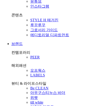
유튜브
인스타그램
콘텐츠
STYLE H 매거진
루꾸루꾸
그로서리 가이드
에디토리얼 디파트먼트
브랜드
컨템포러리
PEER
해외패션
오프웍스
LABELS
뷰티 & 라이프스타일
Be CLEAN
아우구스티누스 바더
위펫
till white