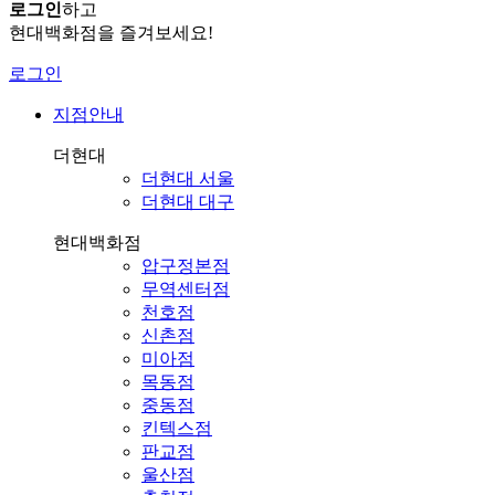
로그인
하고
현대백화점을 즐겨보세요!
로그인
지점안내
더현대
더현대 서울
더현대 대구
현대백화점
압구정본점
무역센터점
천호점
신촌점
미아점
목동점
중동점
킨텍스점
판교점
울산점