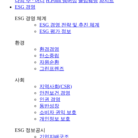
나의 주 · 머니
H.Point 멤버십
클럽웨딩
와지트
ESG 경영
ESG 경영 체계
ESG 경영 전략 및 추진 체계
ESG 평가 정보
환경
환경경영
탄소중립
자원순환
그린프렌즈
사회
지역사회(CSR)
안전보건 경영
인권 경영
동반성장
소비자 권익 보호
개인정보 보호
ESG 정보공시
기업지배구조