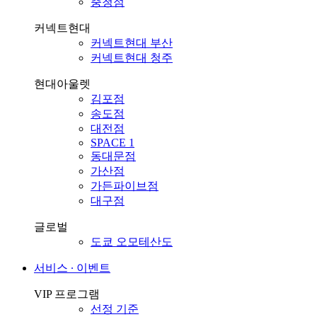
충청점
커넥트현대
커넥트현대 부산
커넥트현대 청주
현대아울렛
김포점
송도점
대전점
SPACE 1
동대문점
가산점
가든파이브점
대구점
글로벌
도쿄 오모테산도
서비스 ∙ 이벤트
VIP 프로그램
선정 기준