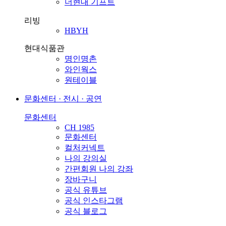
더현대 기프트
리빙
HBYH
현대식품관
명인명촌
와인웍스
원테이블
문화센터 · 전시 · 공연
문화센터
CH 1985
문화센터
컬처커넥트
나의 강의실
간편회원 나의 강좌
장바구니
공식 유튜브
공식 인스타그램
공식 블로그