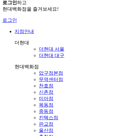
로그인
하고
현대백화점을 즐겨보세요!
로그인
지점안내
더현대
더현대 서울
더현대 대구
현대백화점
압구정본점
무역센터점
천호점
신촌점
미아점
목동점
중동점
킨텍스점
판교점
울산점