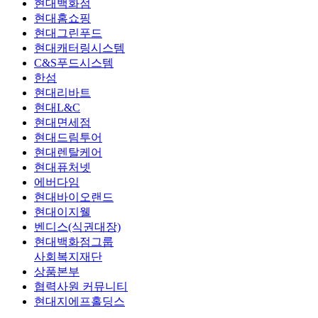
현대백화점
현대홈쇼핑
현대그린푸드
현대캐터링시스템
C&S푸드시스템
한섬
현대리바트
현대L&C
현대면세점
현대드림투어
현대렌탈케어
현대퓨처넷
에버다임
현대바이오랜드
현대이지웰
벤디스(식권대장)
현대백화점그룹
사회복지재단
상품본부
협력사원 커뮤니티
현대지에프홀딩스