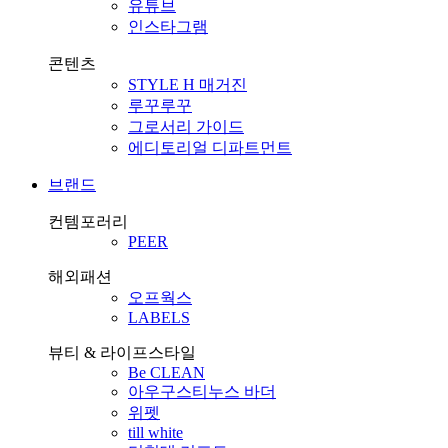
유튜브
인스타그램
콘텐츠
STYLE H 매거진
루꾸루꾸
그로서리 가이드
에디토리얼 디파트먼트
브랜드
컨템포러리
PEER
해외패션
오프웍스
LABELS
뷰티 & 라이프스타일
Be CLEAN
아우구스티누스 바더
위펫
till white