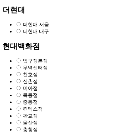
더현대
더현대 서울
더현대 대구
현대백화점
압구정본점
무역센터점
천호점
신촌점
미아점
목동점
중동점
킨텍스점
판교점
울산점
충청점