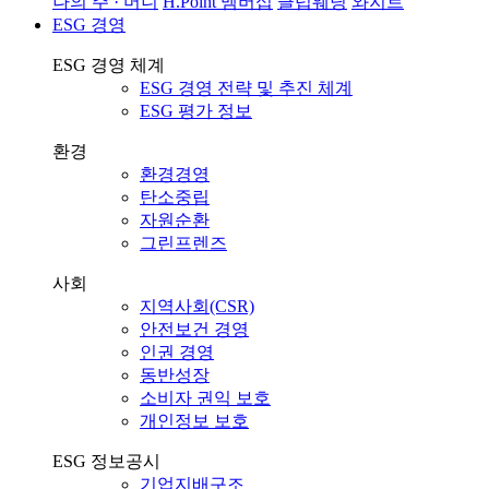
나의 주 · 머니
H.Point 멤버십
클럽웨딩
와지트
ESG 경영
ESG 경영 체계
ESG 경영 전략 및 추진 체계
ESG 평가 정보
환경
환경경영
탄소중립
자원순환
그린프렌즈
사회
지역사회(CSR)
안전보건 경영
인권 경영
동반성장
소비자 권익 보호
개인정보 보호
ESG 정보공시
기업지배구조