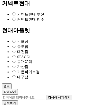
커넥트현대
커넥트현대 부산
커넥트현대 청주
현대아울렛
김포점
송도점
대전점
SPACE1
동대문점
가산점
가든파이브점
대구점
완료
팝업닫기
검색어 삭제하기
검색하기