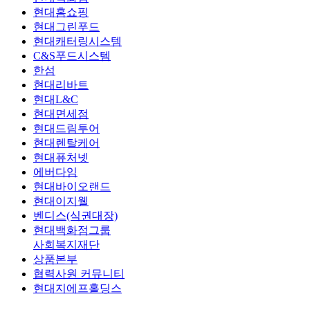
현대홈쇼핑
현대그린푸드
현대캐터링시스템
C&S푸드시스템
한섬
현대리바트
현대L&C
현대면세점
현대드림투어
현대렌탈케어
현대퓨처넷
에버다임
현대바이오랜드
현대이지웰
벤디스(식권대장)
현대백화점그룹
사회복지재단
상품본부
협력사원 커뮤니티
현대지에프홀딩스