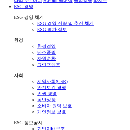
나의 주 · 머니
H.Point 멤버십
클럽웨딩
와지트
ESG 경영
ESG 경영 체계
ESG 경영 전략 및 추진 체계
ESG 평가 정보
환경
환경경영
탄소중립
자원순환
그린프렌즈
사회
지역사회(CSR)
안전보건 경영
인권 경영
동반성장
소비자 권익 보호
개인정보 보호
ESG 정보공시
기업지배구조