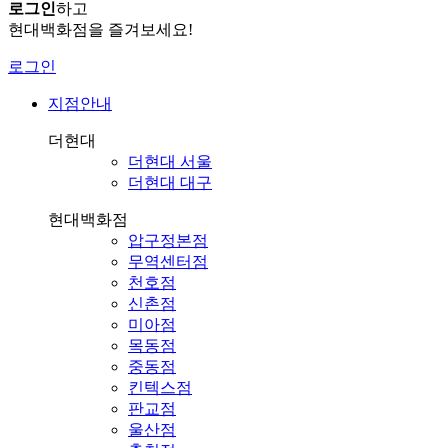
로그인
하고
현대백화점을 즐겨보세요!
로그인
지점안내
더현대
더현대 서울
더현대 대구
현대백화점
압구정본점
무역센터점
천호점
신촌점
미아점
목동점
중동점
킨텍스점
판교점
울산점