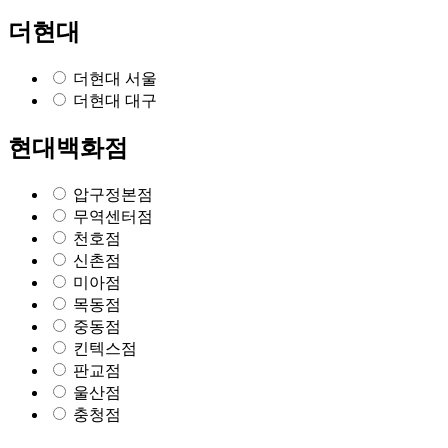
더현대
더현대 서울
더현대 대구
현대백화점
압구정본점
무역센터점
천호점
신촌점
미아점
목동점
중동점
킨텍스점
판교점
울산점
충청점