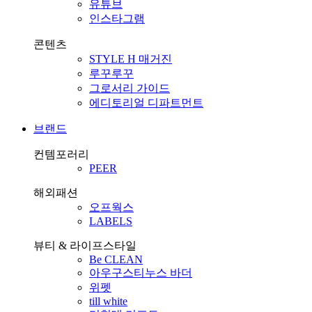
유튜브
인스타그램
콘텐츠
STYLE H 매거진
루꾸루꾸
그로서리 가이드
에디토리얼 디파트먼트
브랜드
컨템포러리
PEER
해외패션
오프웍스
LABELS
뷰티 & 라이프스타일
Be CLEAN
아우구스티누스 바더
위펫
till white