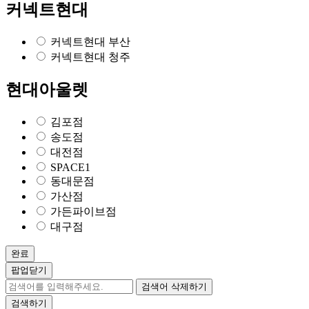
커넥트현대
커넥트현대 부산
커넥트현대 청주
현대아울렛
김포점
송도점
대전점
SPACE1
동대문점
가산점
가든파이브점
대구점
완료
팝업닫기
검색어 삭제하기
검색하기