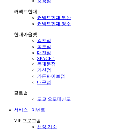
충청점
커넥트현대
커넥트현대 부산
커넥트현대 청주
현대아울렛
김포점
송도점
대전점
SPACE 1
동대문점
가산점
가든파이브점
대구점
글로벌
도쿄 오모테산도
서비스 ∙ 이벤트
VIP 프로그램
선정 기준