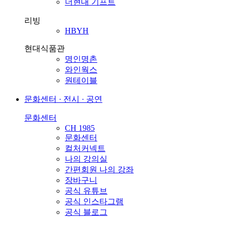
더현대 기프트
리빙
HBYH
현대식품관
명인명촌
와인웍스
원테이블
문화센터 · 전시 · 공연
문화센터
CH 1985
문화센터
컬처커넥트
나의 강의실
간편회원 나의 강좌
장바구니
공식 유튜브
공식 인스타그램
공식 블로그