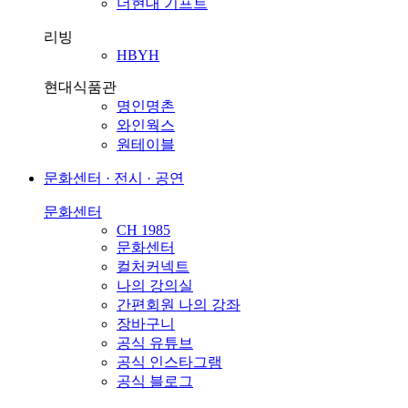
더현대 기프트
리빙
HBYH
현대식품관
명인명촌
와인웍스
원테이블
문화센터 · 전시 · 공연
문화센터
CH 1985
문화센터
컬처커넥트
나의 강의실
간편회원 나의 강좌
장바구니
공식 유튜브
공식 인스타그램
공식 블로그