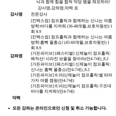
닉과 함께 힘을 합쳐 악당 뱀을 체포하라!
강사명,강좌명,약력 표
강사명
전문강사
[킨텍스점] 점프홀릭과 함께하는 신나는 여름
방학:바다를 지켜줘 (36-48개월,보호자동반) 1
회 8.9
[킨텍스점] 점프홀릭과 함께하는 신나는 여름
방학:흠뻑 물총쇼! (45-60개월,보호자동반) 1
회 8.9
[가든파이브] [페스티벌] 신체놀이 점프홀릭:
강좌명
해적선! 사라진 보물을 찾아라(만4-7세)_8.2
[가든파이브] [페스티벌] 신체놀이 점프홀릭:
신나는 흠뻑 물총쇼(만4-7세)_8.2
[가든파이브] 8.16]신체놀이 점프홀릭:별 따러
가자 여름 캠핑(만4-7세)
[가든파이브] 8.16]신체놀이 점프홀릭:구조대
바다를 지켜줘!(만4-7세)
약력
모든 강좌는 온라인으로만 신청 및 취소 가능합니다.