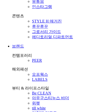
유튜브
인스타그램
콘텐츠
STYLE H 매거진
루꾸루꾸
그로서리 가이드
에디토리얼 디파트먼트
브랜드
컨템포러리
PEER
해외패션
오프웍스
LABELS
뷰티 & 라이프스타일
Be CLEAN
아우구스티누스 바더
위펫
till white