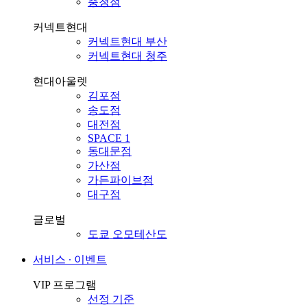
충청점
커넥트현대
커넥트현대 부산
커넥트현대 청주
현대아울렛
김포점
송도점
대전점
SPACE 1
동대문점
가산점
가든파이브점
대구점
글로벌
도쿄 오모테산도
서비스 ∙ 이벤트
VIP 프로그램
선정 기준