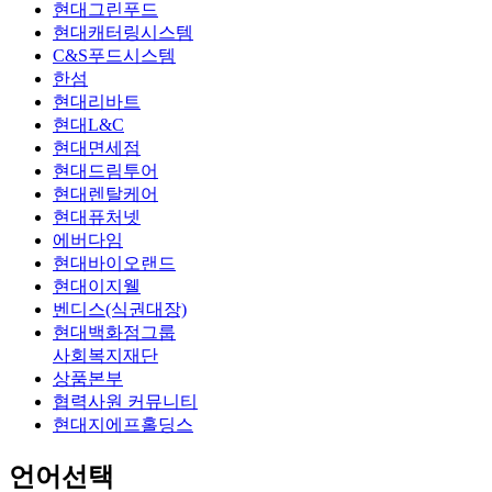
현대그린푸드
현대캐터링시스템
C&S푸드시스템
한섬
현대리바트
현대L&C
현대면세점
현대드림투어
현대렌탈케어
현대퓨처넷
에버다임
현대바이오랜드
현대이지웰
벤디스(식권대장)
현대백화점그룹
사회복지재단
상품본부
협력사원 커뮤니티
현대지에프홀딩스
언어선택