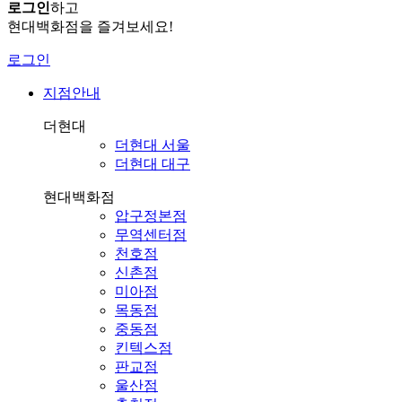
로그인
하고
현대백화점을 즐겨보세요!
로그인
지점안내
더현대
더현대 서울
더현대 대구
현대백화점
압구정본점
무역센터점
천호점
신촌점
미아점
목동점
중동점
킨텍스점
판교점
울산점