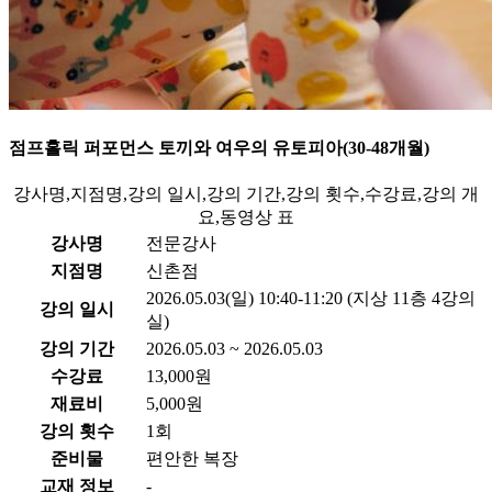
점프홀릭 퍼포먼스 토끼와 여우의 유토피아(30-48개월)
강사명,지점명,강의 일시,강의 기간,강의 횟수,수강료,강의 개
요,동영상 표
강사명
전문강사
지점명
신촌점
2026.05.03(일) 10:40-11:20 (지상 11층 4강의
강의 일시
실)
강의 기간
2026.05.03 ~ 2026.05.03
수강료
13,000원
재료비
5,000원
강의 횟수
1회
준비물
편안한 복장
교재 정보
-