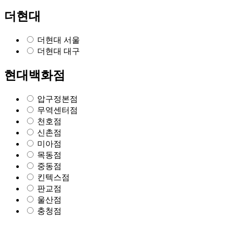
더현대
더현대 서울
더현대 대구
현대백화점
압구정본점
무역센터점
천호점
신촌점
미아점
목동점
중동점
킨텍스점
판교점
울산점
충청점