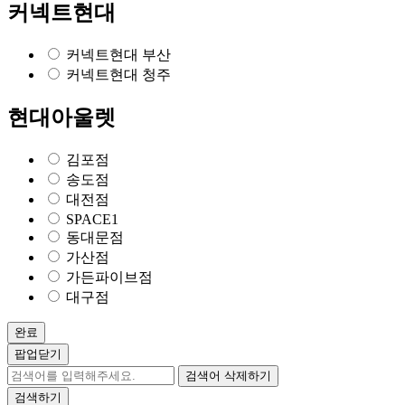
커넥트현대
커넥트현대 부산
커넥트현대 청주
현대아울렛
김포점
송도점
대전점
SPACE1
동대문점
가산점
가든파이브점
대구점
완료
팝업닫기
검색어 삭제하기
검색하기