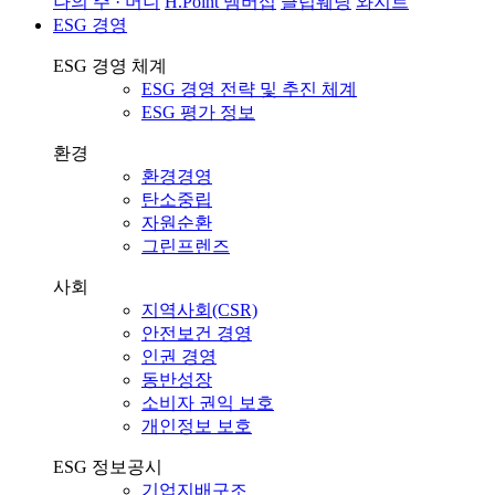
나의 주 · 머니
H.Point 멤버십
클럽웨딩
와지트
ESG 경영
ESG 경영 체계
ESG 경영 전략 및 추진 체계
ESG 평가 정보
환경
환경경영
탄소중립
자원순환
그린프렌즈
사회
지역사회(CSR)
안전보건 경영
인권 경영
동반성장
소비자 권익 보호
개인정보 보호
ESG 정보공시
기업지배구조