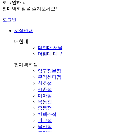
로그인
하고
현대백화점을 즐겨보세요!
로그인
지점안내
더현대
더현대 서울
더현대 대구
현대백화점
압구정본점
무역센터점
천호점
신촌점
미아점
목동점
중동점
킨텍스점
판교점
울산점