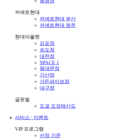
충청점
커넥트현대
커넥트현대 부산
커넥트현대 청주
현대아울렛
김포점
송도점
대전점
SPACE 1
동대문점
가산점
가든파이브점
대구점
글로벌
도쿄 오모테산도
서비스 ∙ 이벤트
VIP 프로그램
선정 기준