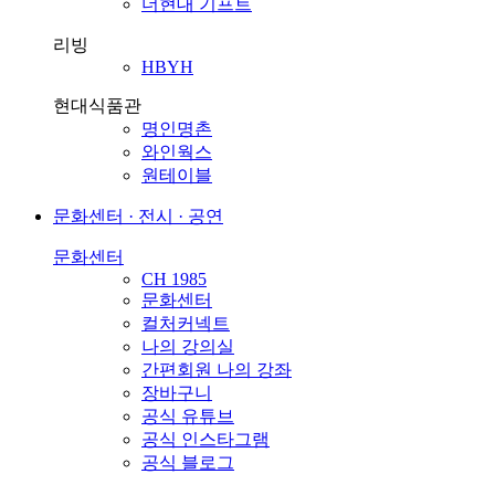
더현대 기프트
리빙
HBYH
현대식품관
명인명촌
와인웍스
원테이블
문화센터 · 전시 · 공연
문화센터
CH 1985
문화센터
컬처커넥트
나의 강의실
간편회원 나의 강좌
장바구니
공식 유튜브
공식 인스타그램
공식 블로그