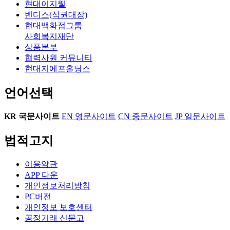
현대이지웰
벤디스(식권대장)
현대백화점그룹
사회복지재단
상품본부
협력사원 커뮤니티
현대지에프홀딩스
언어선택
KR
국문사이트
EN
영문사이트
CN
중문사이트
JP
일문사이트
법적고지
이용약관
APP 다운
개인정보처리방침
PC버전
개인정보 보호센터
공정거래 신문고