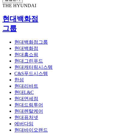
THE HYUNDAI
현대백화점
그룹
현대백화점그룹
현대백화점
현대홈쇼핑
현대그린푸드
현대캐터링시스템
C&S푸드시스템
한섬
현대리바트
현대L&C
현대면세점
현대드림투어
현대렌탈케어
현대퓨처넷
에버다임
현대바이오랜드