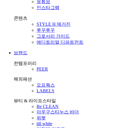
유튜브
인스타그램
콘텐츠
STYLE H 매거진
루꾸루꾸
그로서리 가이드
에디토리얼 디파트먼트
브랜드
컨템포러리
PEER
해외패션
오프웍스
LABELS
뷰티 & 라이프스타일
Be CLEAN
아우구스티누스 바더
위펫
till white