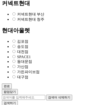
커넥트현대
커넥트현대 부산
커넥트현대 청주
현대아울렛
김포점
송도점
대전점
SPACE1
동대문점
가산점
가든파이브점
대구점
완료
팝업닫기
검색어 삭제하기
검색하기