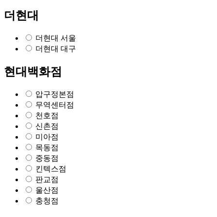
더현대
더현대 서울
더현대 대구
현대백화점
압구정본점
무역센터점
천호점
신촌점
미아점
목동점
중동점
킨텍스점
판교점
울산점
충청점