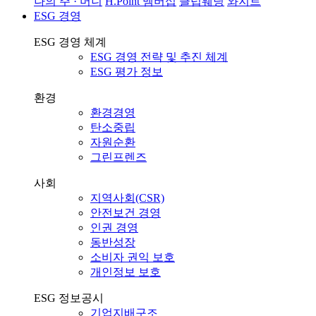
나의 주 · 머니
H.Point 멤버십
클럽웨딩
와지트
ESG 경영
ESG 경영 체계
ESG 경영 전략 및 추진 체계
ESG 평가 정보
환경
환경경영
탄소중립
자원순환
그린프렌즈
사회
지역사회(CSR)
안전보건 경영
인권 경영
동반성장
소비자 권익 보호
개인정보 보호
ESG 정보공시
기업지배구조