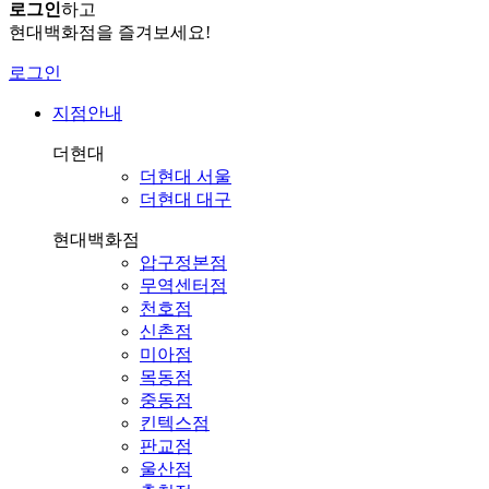
로그인
하고
현대백화점을 즐겨보세요!
로그인
지점안내
더현대
더현대 서울
더현대 대구
현대백화점
압구정본점
무역센터점
천호점
신촌점
미아점
목동점
중동점
킨텍스점
판교점
울산점