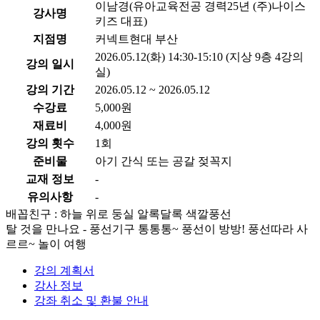
이남경(유아교육전공 경력25년 (주)나이스
강사명
키즈 대표)
지점명
커넥트현대 부산
2026.05.12(화) 14:30-15:10 (지상 9층 4강의
강의 일시
실)
강의 기간
2026.05.12 ~ 2026.05.12
수강료
5,000원
재료비
4,000원
강의 횟수
1회
준비물
아기 간식 또는 공갈 젖꼭지
교재 정보
-
유의사항
-
배꼽친구 : 하늘 위로 둥실 알록달록 색깔풍선
탈 것을 만나요 - 풍선기구 통통통~ 풍선이 방방! 풍선따라 사
르르~ 놀이 여행
강의 계획서
강사 정보
강좌 취소 및 환불 안내