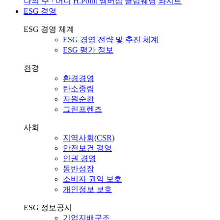
나의 주 · 머니
H.Point 멤버십
클럽웨딩
와지트
ESG 경영
ESG 경영 체계
ESG 경영 전략 및 추진 체계
ESG 평가 정보
환경
환경경영
탄소중립
자원순환
그린프렌즈
사회
지역사회(CSR)
안전보건 경영
인권 경영
동반성장
소비자 권익 보호
개인정보 보호
ESG 정보공시
기업지배구조