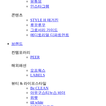
유튜브
인스타그램
콘텐츠
STYLE H 매거진
루꾸루꾸
그로서리 가이드
에디토리얼 디파트먼트
브랜드
컨템포러리
PEER
해외패션
오프웍스
LABELS
뷰티 & 라이프스타일
Be CLEAN
아우구스티누스 바더
위펫
till white