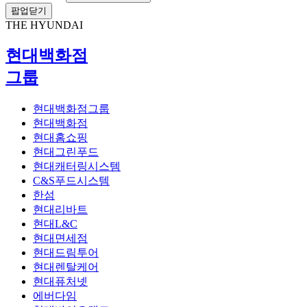
팝업닫기
THE HYUNDAI
현대백화점
그룹
현대백화점그룹
현대백화점
현대홈쇼핑
현대그린푸드
현대캐터링시스템
C&S푸드시스템
한섬
현대리바트
현대L&C
현대면세점
현대드림투어
현대렌탈케어
현대퓨처넷
에버다임