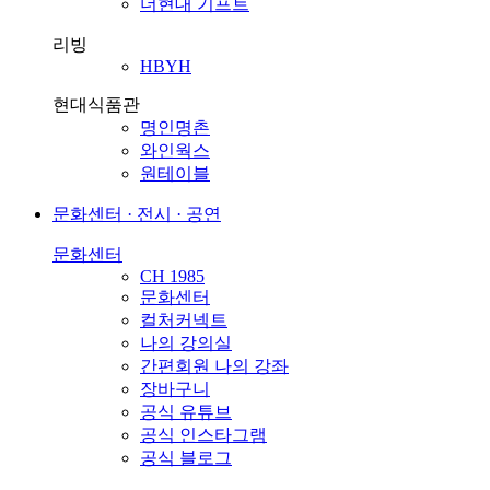
더현대 기프트
리빙
HBYH
현대식품관
명인명촌
와인웍스
원테이블
문화센터 · 전시 · 공연
문화센터
CH 1985
문화센터
컬처커넥트
나의 강의실
간편회원 나의 강좌
장바구니
공식 유튜브
공식 인스타그램
공식 블로그