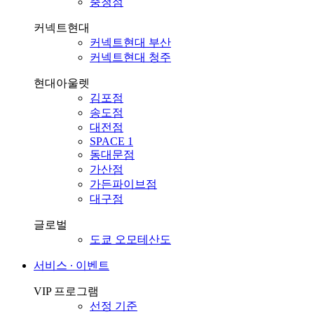
충청점
커넥트현대
커넥트현대 부산
커넥트현대 청주
현대아울렛
김포점
송도점
대전점
SPACE 1
동대문점
가산점
가든파이브점
대구점
글로벌
도쿄 오모테산도
서비스 ∙ 이벤트
VIP 프로그램
선정 기준