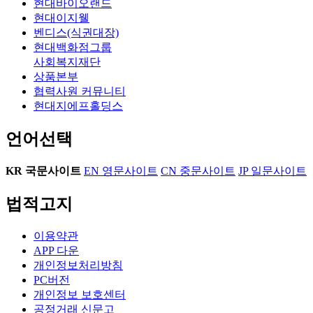
현대바이오랜드
현대이지웰
벤디스(식권대장)
현대백화점그룹
사회복지재단
상품본부
협력사원 커뮤니티
현대지에프홀딩스
언어선택
KR
국문사이트
EN
영문사이트
CN
중문사이트
JP
일문사이트
법적고지
이용약관
APP 다운
개인정보처리방침
PC버전
개인정보 보호센터
공정거래 신문고