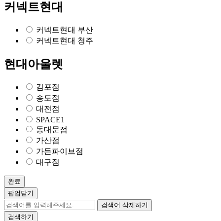
커넥트현대
커넥트현대 부산
커넥트현대 청주
현대아울렛
김포점
송도점
대전점
SPACE1
동대문점
가산점
가든파이브점
대구점
완료
팝업닫기
검색어 삭제하기
검색하기