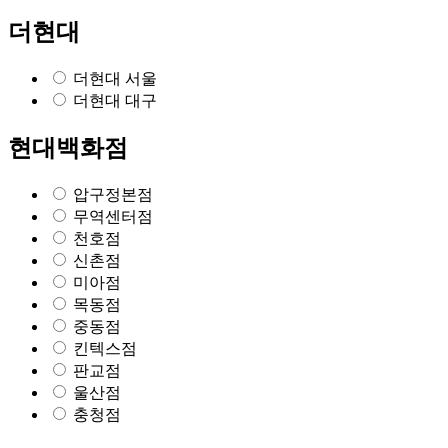
더현대
더현대 서울
더현대 대구
현대백화점
압구정본점
무역센터점
천호점
신촌점
미아점
목동점
중동점
킨텍스점
판교점
울산점
충청점