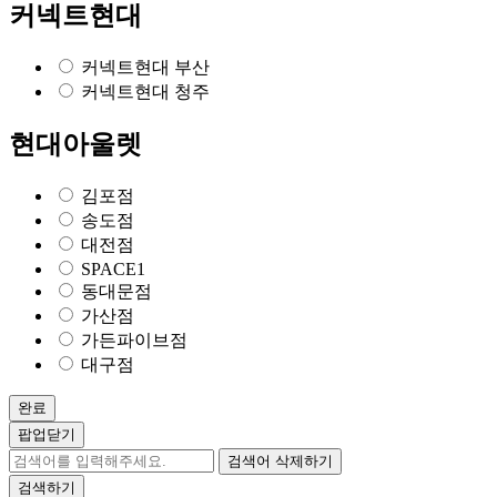
커넥트현대
커넥트현대 부산
커넥트현대 청주
현대아울렛
김포점
송도점
대전점
SPACE1
동대문점
가산점
가든파이브점
대구점
완료
팝업닫기
검색어 삭제하기
검색하기