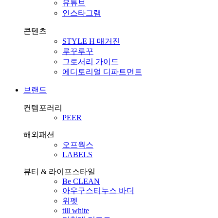
유튜브
인스타그램
콘텐츠
STYLE H 매거진
루꾸루꾸
그로서리 가이드
에디토리얼 디파트먼트
브랜드
컨템포러리
PEER
해외패션
오프웍스
LABELS
뷰티 & 라이프스타일
Be CLEAN
아우구스티누스 바더
위펫
till white