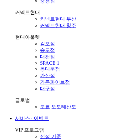
충청점
커넥트현대
커넥트현대 부산
커넥트현대 청주
현대아울렛
김포점
송도점
대전점
SPACE 1
동대문점
가산점
가든파이브점
대구점
글로벌
도쿄 오모테산도
서비스 ∙ 이벤트
VIP 프로그램
선정 기준