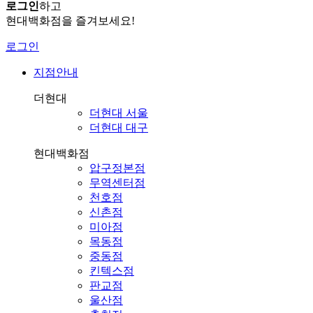
로그인
하고
현대백화점을 즐겨보세요!
로그인
지점안내
더현대
더현대 서울
더현대 대구
현대백화점
압구정본점
무역센터점
천호점
신촌점
미아점
목동점
중동점
킨텍스점
판교점
울산점