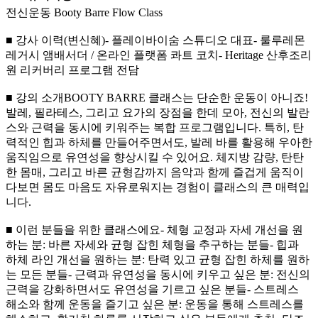
전신운동 Booty Barre Flow Class
■ 강사 이력(변신혜)- 플레이바이숨 스튜디오 대표- 룰루레몬
레거시 앰배서더 / 온라인 플랫폼 콰트 코치- Heritage 산후조리
원 리커버리 프로그램 전담
■ 강의 소개BOOTY BARRE 클래스는 단순한 운동이 아니죠!
발레, 필라테스, 그리고 요가의 장점을 한데 모아, 전신의 발란
스와 근력을 동시에 키워주는 복합 프로그램입니다. 특히, 탄
력적인 힙과 하체를 만들어주면서도, 발레 바를 활용해 우아한
움직임으로 유연성을 향상시킬 수 있어요. 체지방 감량, 탄탄
한 몸매, 그리고 바른 균형감까지 음악과 함께 즐겁게 움직이
다보면 몸도 마음도 자유로워지는 경험이 클래스의 큰 매력입
니다.
■ 이런 분들을 위한 클래스에요- 체형 교정과 자세 개선을 원
하는 분: 바른 자세와 균형 잡힌 체형을 추구하는 분들- 힙과
하체 라인 개선을 원하는 분: 탄력 있고 균형 잡힌 하체를 원하
는 모든 분들- 근력과 유연성을 동시에 키우고 싶은 분: 전신의
근력을 강화하면서도 유연성을 기르고 싶은 분들- 스트레스
해소와 함께 운동을 즐기고 싶은 분: 운동을 통해 스트레스를