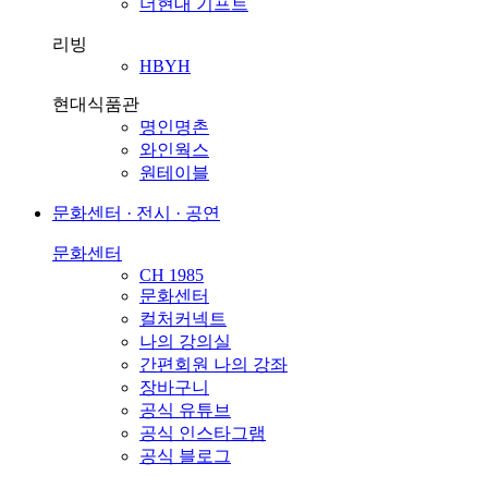
더현대 기프트
리빙
HBYH
현대식품관
명인명촌
와인웍스
원테이블
문화센터 · 전시 · 공연
문화센터
CH 1985
문화센터
컬처커넥트
나의 강의실
간편회원 나의 강좌
장바구니
공식 유튜브
공식 인스타그램
공식 블로그