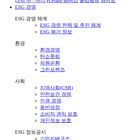
나의 주 · 머니
H.Point 멤버십
클럽웨딩
와지트
ESG 경영
ESG 경영 체계
ESG 경영 전략 및 추진 체계
ESG 평가 정보
환경
환경경영
탄소중립
자원순환
그린프렌즈
사회
지역사회(CSR)
안전보건 경영
인권 경영
동반성장
소비자 권익 보호
개인정보 보호
ESG 정보공시
기업지배구조