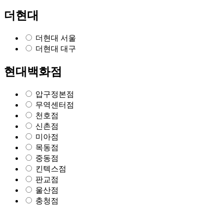
더현대
더현대 서울
더현대 대구
현대백화점
압구정본점
무역센터점
천호점
신촌점
미아점
목동점
중동점
킨텍스점
판교점
울산점
충청점