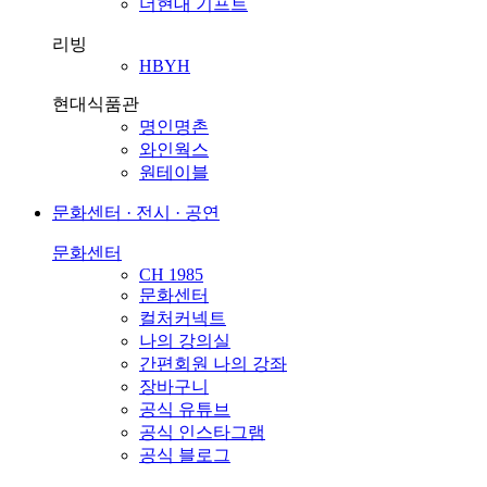
더현대 기프트
리빙
HBYH
현대식품관
명인명촌
와인웍스
원테이블
문화센터 · 전시 · 공연
문화센터
CH 1985
문화센터
컬처커넥트
나의 강의실
간편회원 나의 강좌
장바구니
공식 유튜브
공식 인스타그램
공식 블로그