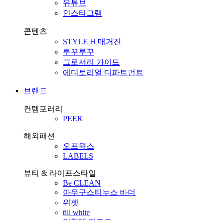
유튜브
인스타그램
콘텐츠
STYLE H 매거진
루꾸루꾸
그로서리 가이드
에디토리얼 디파트먼트
브랜드
컨템포러리
PEER
해외패션
오프웍스
LABELS
뷰티 & 라이프스타일
Be CLEAN
아우구스티누스 바더
위펫
till white