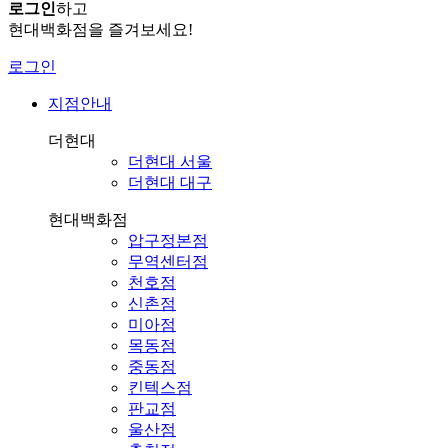
로그인
하고
현대백화점을 즐겨보세요!
로그인
지점안내
더현대
더현대 서울
더현대 대구
현대백화점
압구정본점
무역센터점
천호점
신촌점
미아점
목동점
중동점
킨텍스점
판교점
울산점