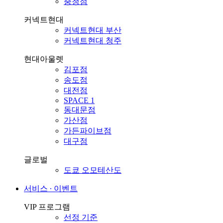
충청점
커넥트현대
커넥트현대 부산
커넥트현대 청주
현대아울렛
김포점
송도점
대전점
SPACE 1
동대문점
가산점
가든파이브점
대구점
글로벌
도쿄 오모테산도
서비스 ∙ 이벤트
VIP 프로그램
선정 기준