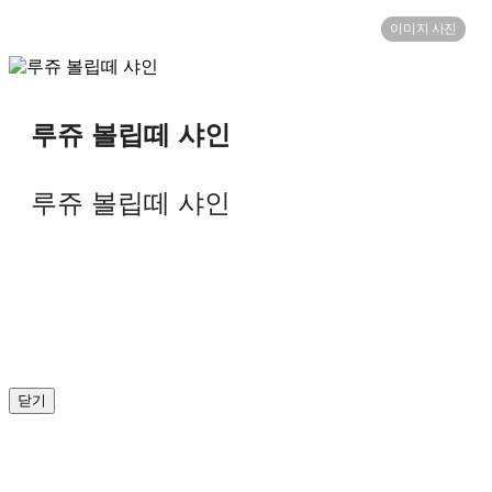
이미지 사진
루쥬 볼립떼 샤인
루쥬 볼립떼 샤인
닫기