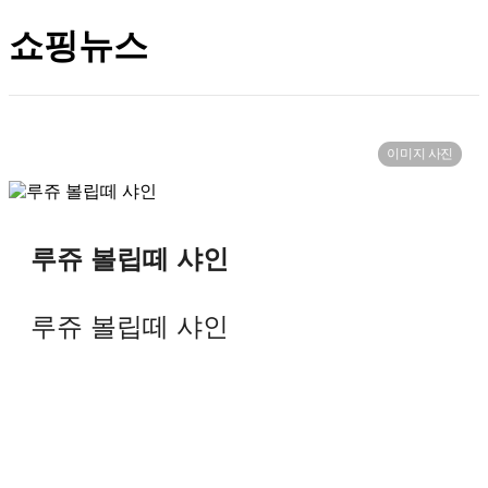
쇼핑뉴스
이미지 사진
루쥬 볼립떼 샤인
루쥬 볼립떼 샤인