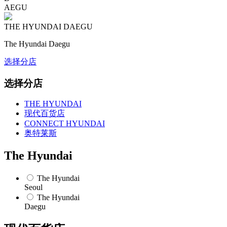
AEGU
THE HYUNDAI
DAEGU
The Hyundai Daegu
选择分店
选择分店
THE HYUNDAI
现代百货店
CONNECT HYUNDAI
奥特莱斯
The Hyundai
The Hyundai
Seoul
The Hyundai
Daegu