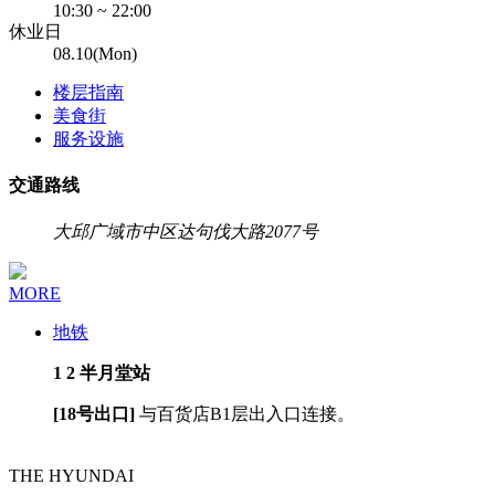
10:30 ~ 22:00
休业日
08.10(Mon)
楼层指南
美食街
服务设施
交通路线
地
大邱广域市中区达句伐大路2077号
址
MORE
地铁
1
2
半月堂站
[18号出口]
与百货店B1层出入口连接。
THE HYUNDAI