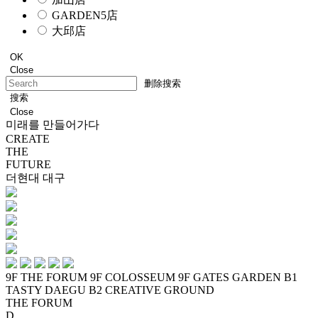
GARDEN5店
大邱店
OK
Close
删除搜索
搜索
Close
미래를 만들어가다
CREATE
THE
FUTURE
더현대 대구
9F THE FORUM
9F COLOSSEUM
9F GATES GARDEN
B1
TASTY DAEGU
B2 CREATIVE GROUND
THE FORUM
D