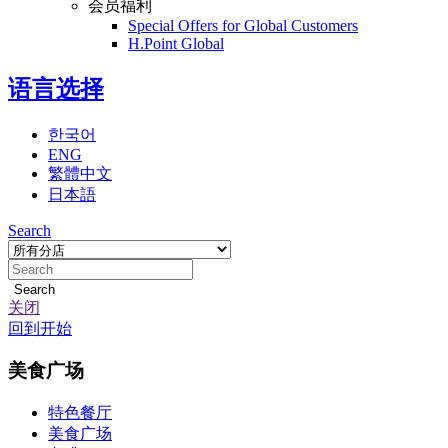
会员福利
Special Offers for Global Customers
H.Point Global
语言选择
한국어
ENG
繁體中文
日本語
Search
Search
关闭
回到开始
지
美食广场
점
特色餐厅
안
美食广场