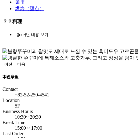
咖啡
내
烘焙（甜点）
본
？？料理
문
{{no}}번 내용 보기
정
지
이전
다음
本色章鱼
Contact
+82-52-250-4541
Location
5F
Business Hours
10:30~ 20:30
Break Time
15:00 ~ 17:00
Last Order