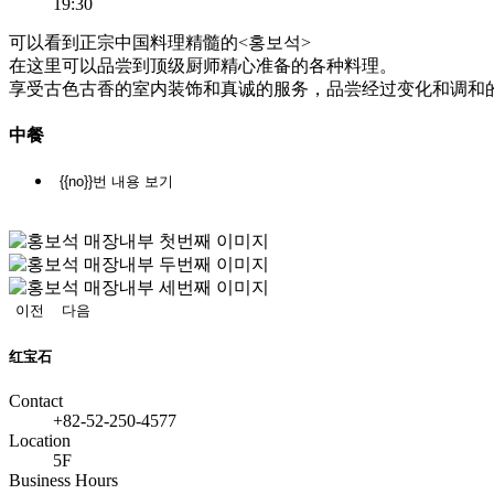
19:30
可以看到正宗中国料理精髓的<홍보석>
在这里可以品尝到顶级厨师精心准备的各种料理。
享受古色古香的室内装饰和真诚的服务，品尝经过变化和调和
中餐
{{no}}번 내용 보기
정
지
이전
다음
红宝石
Contact
+82-52-250-4577
Location
5F
Business Hours